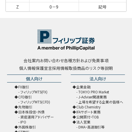
Z
0－9
記号
会社案内
お問い合わせ
各種方針および免責事項
個人情報保護宣言
採用情報
取扱商品のリスク等説明
個人向け
法人向け
FX取引
企業金融
フィリップMT5(FX)
TOKYO PRO Market
CFD取引
J-Adviser関連業務
フィリップMT5(CFD)
上場を希望する企業の皆様へ
先物取引
Club Chemistry
日本株投信・外債
IFAサポート業務
資産運用アドバイザー
公開買付・TOB
IPO
法人営業
外国株取引
DMA・高速取引等
ST取引