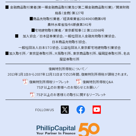
金融商品取引業者(第一種金融商品取引業及び第二種金融商品取引業)／関東財務
局長（金商）第127号
商品先物取引業者／経済産業省20240430商第6号
農林水産省指令6新食第341号
宅地建物取引業者／東京都知事（1）第110368号
加入協会／
日本証券業協会
、
一般社団法人金融先物取引業協会
、
日本商品先物取引協会
、
一般社団法人日本STO協会
、
公益社団法人東京都宅地建物取引業協会
加入取引所／
東京証券取引所
、
大阪取引所
、
東京商品取引所
、
福岡証券取引所
、
名古
屋証券取引所
復興特別所得税について／
2013年1月1日から2037年12月31日までの25年間、復興特別所得税が課税されます。
復興特別所得税リーフレット
復興特別所得税Q&A
75才以上のお客様へのお知らせとお願い／
75才以上のお客様との取引に関するリーフレット
FOLLOW US