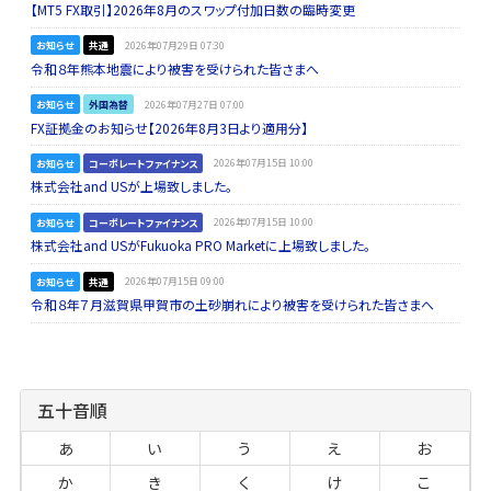
【MT5 FX取引】2026年8月のスワップ付加日数の臨時変更
お知らせ
共通
2026年07月29日 07:30
令和８年熊本地震により被害を受けられた皆さまへ
お知らせ
外国為替
2026年07月27日 07:00
FX証拠金のお知らせ【2026年8月3日より適用分】
お知らせ
コーポレートファイナンス
2026年07月15日 10:00
株式会社and USが上場致しました。
お知らせ
コーポレートファイナンス
2026年07月15日 10:00
株式会社and USがFukuoka PRO Marketに上場致しました。
お知らせ
共通
2026年07月15日 09:00
令和８年７月滋賀県甲賀市の土砂崩れにより被害を受けられた皆さまへ
五十音順
あ
い
う
え
お
か
き
く
け
こ