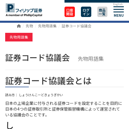
English
口座
ログ
商品
開設
イン
一覧
MENU
先物
先物用語集
証券コード協議会
先物用語集
証券コード協議会
先物用語集
証券コード協議会とは
読み方： しょうけんこーどきょうぎかい
日本の上場企業に付与される証券コードを設定することを目的に
日本の4つの証券取引所と証券保管振替機構によって運営されて
いる協議会のことです。
し