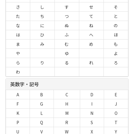
さ
し
す
せ
そ
た
ち
つ
て
と
な
に
ぬ
ね
の
は
ひ
ふ
へ
ほ
ま
み
む
め
も
や
ゆ
よ
ら
り
る
れ
ろ
わ
英数字・記号
A
B
C
D
E
F
G
H
I
J
K
L
M
N
O
P
Q
R
S
T
U
V
W
X
Y