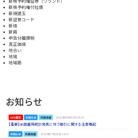
新株予約権証券（ワラント）
新株予約権付社債
新規建玉
新証券コード
新値
新甫
申告分離課税
真正価値
地合い
地場
地場筋
お知らせ
CFD取引
お知らせ
外国為替
2026年08月03日 09:33
【重要】米国雇用統計発表に伴う取引に関する注意喚起
お知らせ
外国為替
2026年07月30日 14:37