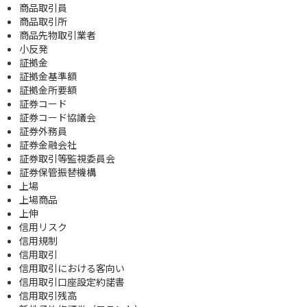
商品取引員
商品取引所
商品先物取引業者
小反発
証拠金
証拠金基準額
証拠金所要額
証券コード
証券コード協議会
証券外務員
証券金融会社
証券取引等監視委員会
証券保管振替機構
上場
上場商品
上伸
信用リスク
信用規制
信用取引
信用取引における客向い
信用取引口座設定約諾書
信用取引残高