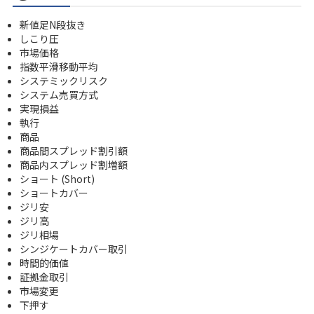
新値足N段抜き
しこり圧
市場価格
指数平滑移動平均
システミックリスク
システム売買方式
実現損益
執行
商品
商品間スプレッド割引額
商品内スプレッド割増額
ショート (Short)
ショートカバー
ジリ安
ジリ高
ジリ相場
シンジケートカバー取引
時間的価値
証拠金取引
市場変更
下押す