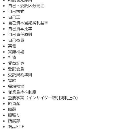
自己・委託区分発注
自己株式
自己玉
自己資本当期純利益率
自己資本比率
自己責任原則
自己売買
実需
実勢相場
社債
受益証券
受託会員
受託契約準則
需給
需給相場
従業員持株制度
重要事実（インサイダー取引規制上の）
純資産
順鞘
順張り
所属部
商品ETF