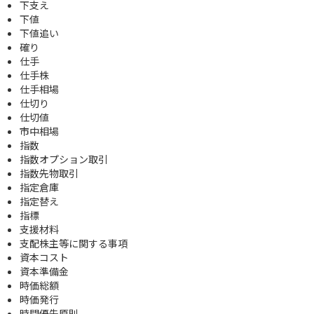
下支え
下値
下値追い
確り
仕手
仕手株
仕手相場
仕切り
仕切値
市中相場
指数
指数オプション取引
指数先物取引
指定倉庫
指定替え
指標
支援材料
支配株主等に関する事項
資本コスト
資本準備金
時価総額
時価発行
時間優先原則