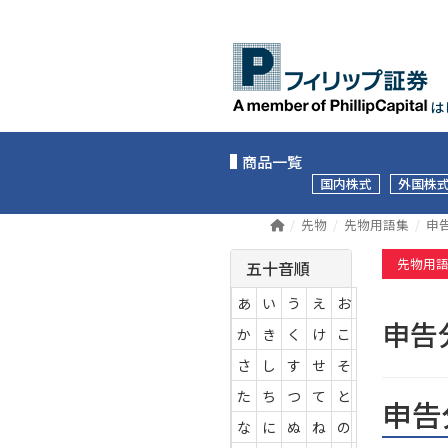
は
商品一覧
国内株式
外国株
先物
先物用語集
申
先物用
五十音順
あ
い
う
え
お
申告
か
き
く
け
こ
さ
し
す
せ
そ
た
ち
つ
て
と
申告
な
に
ぬ
ね
の