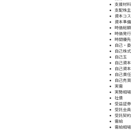
支援材料
支配株主
資本コス
資本準備
時価総額
時価発行
時間優先
自己・委
自己株式
自己玉
自己資本
自己資本
自己責任
自己売買
実需
実勢相場
社債
受益証券
受託会員
受託契約
需給
需給相場