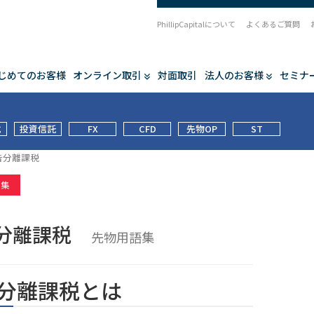
PhillipCapitalについて
よくあるご質問
じめてのお客様
オンライン取引
対面取引
法人のお客様
セミナ
式
投資信託
FX
CFD
先物OP
ST
告分離課税
語集
分離課税
先物用語集
分離課税とは