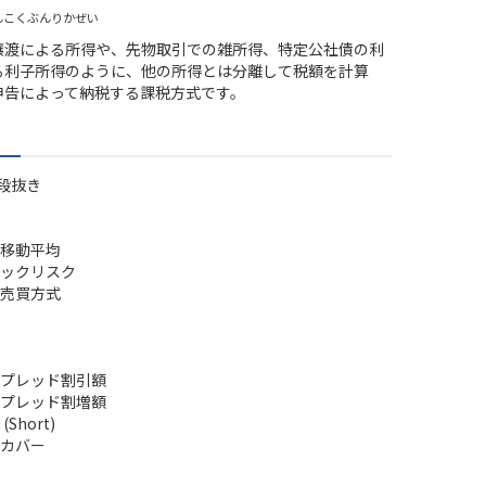
んこくぶんりかぜい
譲渡による所得や、先物取引での雑所得、特定公社債の利
る利子所得のように、他の所得とは分離して税額を計算
申告によって納税する課税方式です。
段抜き
移動平均
ックリスク
売買方式
プレッド割引額
プレッド割増額
Short)
カバー