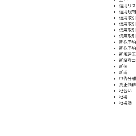
信用リス
信用規制
信用取引
信用取引
信用取引
信用取引
新株予約
新株予約
新規建玉
新証券コ
新値
新甫
申告分離
真正価値
地合い
地場
地場筋