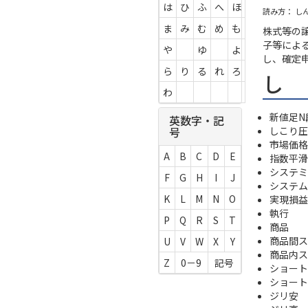
は
ひ
ふ
へ
ほ
読み方： し
ま
み
む
め
も
株式等の
子等によ
や
ゆ
よ
し、確定
ら
り
る
れ
ろ
し
わ
新値足N
英数字・記
しこり圧
号
市場価格
A
B
C
D
E
指数平滑
システミ
F
G
H
I
J
システム
K
L
M
N
O
実現損益
執行
P
Q
R
S
T
商品
商品間ス
U
V
W
X
Y
商品内ス
Z
0－9
記号
ショート (
ショート
ジリ安