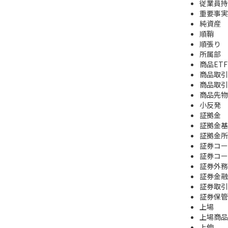
従業員持
重要事実
純資産
順鞘
順張り
所属部
商品ETF
商品取引
商品取引
商品先物
小反発
証拠金
証拠金基
証拠金所
証券コー
証券コー
証券外務
証券金融
証券取引
証券保管
上場
上場商品
上伸