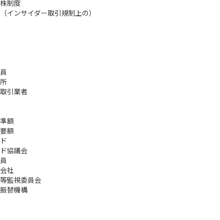
株制度
（インサイダー取引規制上の）
員
所
取引業者
準額
要額
ド
ド協議会
員
会社
等監視委員会
振替機構