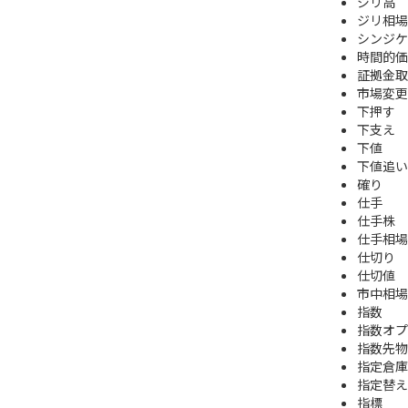
ジリ高
ジリ相場
シンジケ
時間的価
証拠金取
市場変更
下押す
下支え
下値
下値追い
確り
仕手
仕手株
仕手相場
仕切り
仕切値
市中相場
指数
指数オプ
指数先物
指定倉庫
指定替え
指標