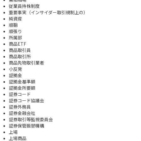
従業員持株制度
重要事実（インサイダー取引規制上の）
純資産
順鞘
順張り
所属部
商品ETF
商品取引員
商品取引所
商品先物取引業者
小反発
証拠金
証拠金基準額
証拠金所要額
証券コード
証券コード協議会
証券外務員
証券金融会社
証券取引等監視委員会
証券保管振替機構
上場
上場商品