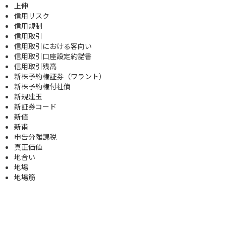
上伸
信用リスク
信用規制
信用取引
信用取引における客向い
信用取引口座設定約諾書
信用取引残高
新株予約権証券（ワラント）
新株予約権付社債
新規建玉
新証券コード
新値
新甫
申告分離課税
真正価値
地合い
地場
地場筋