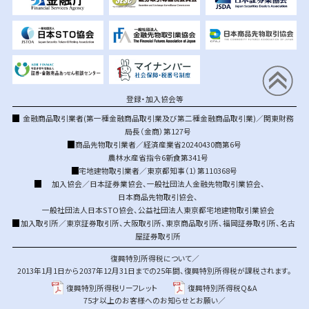
登録・加入協会等
金融商品取引業者(第一種金融商品取引業及び第二種金融商品取引業)／関東財務
局長（金商）第127号
商品先物取引業者／経済産業省20240430商第6号
農林水産省指令6新食第341号
宅地建物取引業者／東京都知事（1）第110368号
加入協会／
日本証券業協会
、
一般社団法人金融先物取引業協会
、
日本商品先物取引協会
、
一般社団法人日本STO協会
、
公益社団法人東京都宅地建物取引業協会
加入取引所／
東京証券取引所
、
大阪取引所
、
東京商品取引所
、
福岡証券取引所
、
名古
屋証券取引所
復興特別所得税について／
2013年1月1日から2037年12月31日までの25年間、復興特別所得税が課税されます。
復興特別所得税リーフレット
復興特別所得税Q&A
75才以上のお客様へのお知らせとお願い／