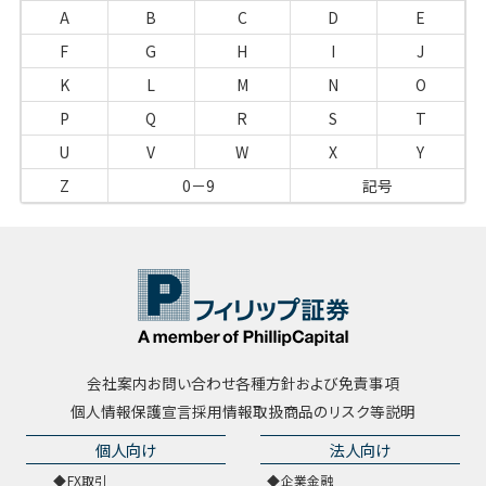
A
B
C
D
E
F
G
H
I
J
K
L
M
N
O
P
Q
R
S
T
U
V
W
X
Y
Z
0－9
記号
会社案内
お問い合わせ
各種方針および免責事項
個人情報保護宣言
採用情報
取扱商品のリスク等説明
個人向け
法人向け
FX取引
企業金融