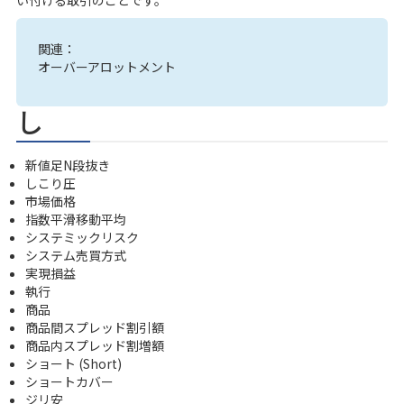
関連：
オーバーアロットメント
し
新値足N段抜き
しこり圧
市場価格
指数平滑移動平均
システミックリスク
システム売買方式
実現損益
執行
商品
商品間スプレッド割引額
商品内スプレッド割増額
ショート (Short)
ショートカバー
ジリ安