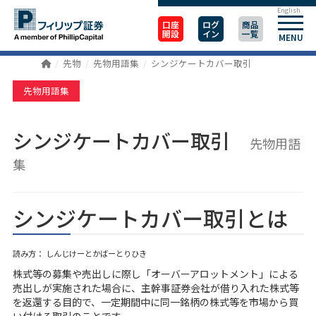
English
口座
ログ
商品
開設
イン
一覧
MENU
先物
先物用語集
シンジケートカバー取引
先物用語集
シンジケートカバー取引
先物用語
集
シンジケートカバー取引とは
読み方： しんじけーとかばーとりひき
株式等の募集や売出しに際し「オーバーアロットメント」による
売出しが実施された場合に、主幹事証券会社が借り入れた株式等
を返還する目的で、一定期間中に同一銘柄の株式等を市場から買
い付ける取引のことです。