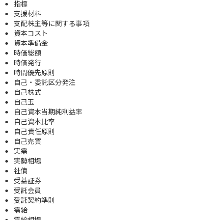
指標
支援材料
支配株主等に関する事項
資本コスト
資本準備金
時価総額
時価発行
時間優先原則
自己・委託区分発注
自己株式
自己玉
自己資本当期純利益率
自己資本比率
自己責任原則
自己売買
実需
実勢相場
社債
受益証券
受託会員
受託契約準則
需給
需給相場