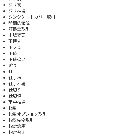
ジリ高
ジリ相場
シンジケートカバー取引
時間的価値
証拠金取引
市場変更
下押す
下支え
下値
下値追い
確り
仕手
仕手株
仕手相場
仕切り
仕切値
市中相場
指数
指数オプション取引
指数先物取引
指定倉庫
指定替え