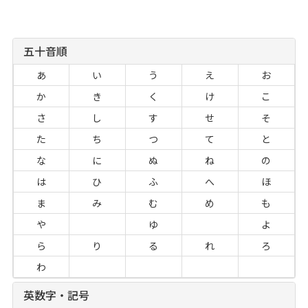
五十音順
あ
い
う
え
お
か
き
く
け
こ
さ
し
す
せ
そ
た
ち
つ
て
と
な
に
ぬ
ね
の
は
ひ
ふ
へ
ほ
ま
み
む
め
も
や
ゆ
よ
ら
り
る
れ
ろ
わ
英数字・記号