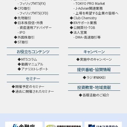
フィリップMT5(FX)
TOKYO PRO Market
CFD取引
J-Adviser関連業務
フィリップMT5(CFD)
上場を希望する企業の皆様へ
先物取引
Club Chemistry
日本株投信・外債
IFAサポート業務
資産運用アドバイザー
公開買付・TOB
IPO
法人営業
外国株取引
DMA・高速取引等
ST取引
お役立ちコンテンツ
キャンペーン
MT5コラム
実施中のキャンペーン
動画マニュアル
提供番組・協賛情報
アナリストレポート
ラジオNIKKEI
セミナー
開催予定のセミナー
投資教育・地域貢献
過去に開催されたセミナー
各種活動のご紹介