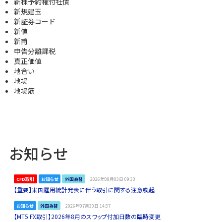
新株予約権付社債
新規建玉
新証券コード
新値
新甫
申告分離課税
真正価値
地合い
地場
地場筋
お知らせ
CFD取引
お知らせ
外国為替
2026年08月03日 09:33
【重要】米国雇用統計発表に伴う取引に関する注意喚起
お知らせ
外国為替
2026年07月30日 14:37
【MT5 FX取引】2026年8月のスワップ付加日数の臨時変更