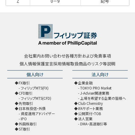
Z
0－9
記号
会社案内
お問い合わせ
各種方針および免責事項
個人情報保護宣言
採用情報
取扱商品のリスク等説明
個人向け
法人向け
FX取引
企業金融
フィリップMT5(FX)
TOKYO PRO Market
CFD取引
J-Adviser関連業務
フィリップMT5(CFD)
上場を希望する企業の皆様へ
先物取引
Club Chemistry
日本株投信・外債
IFAサポート業務
資産運用アドバイザー
公開買付・TOB
IPO
法人営業
外国株取引
DMA・高速取引等
ST取引