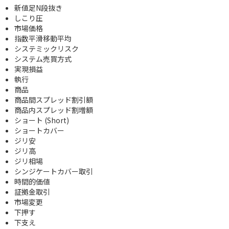
新値足N段抜き
しこり圧
市場価格
指数平滑移動平均
システミックリスク
システム売買方式
実現損益
執行
商品
商品間スプレッド割引額
商品内スプレッド割増額
ショート (Short)
ショートカバー
ジリ安
ジリ高
ジリ相場
シンジケートカバー取引
時間的価値
証拠金取引
市場変更
下押す
下支え