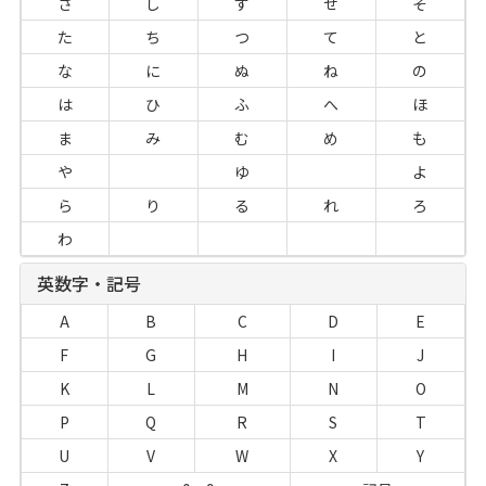
さ
し
す
せ
そ
た
ち
つ
て
と
な
に
ぬ
ね
の
は
ひ
ふ
へ
ほ
ま
み
む
め
も
や
ゆ
よ
ら
り
る
れ
ろ
わ
英数字・記号
A
B
C
D
E
F
G
H
I
J
K
L
M
N
O
P
Q
R
S
T
U
V
W
X
Y