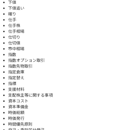
下値
下値追い
確り
仕手
仕手株
仕手相場
仕切り
仕切値
市中相場
指数
指数オプション取引
指数先物取引
指定倉庫
指定替え
指標
支援材料
支配株主等に関する事項
資本コスト
資本準備金
時価総額
時価発行
時間優先原則
自己・委託区分発注