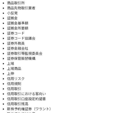
商品取引所
商品先物取引業者
小反発
証拠金
証拠金基準額
証拠金所要額
証券コード
証券コード協議会
証券外務員
証券金融会社
証券取引等監視委員会
証券保管振替機構
上場
上場商品
上伸
信用リスク
信用規制
信用取引
信用取引における客向い
信用取引口座設定約諾書
信用取引残高
新株予約権証券（ワラント）