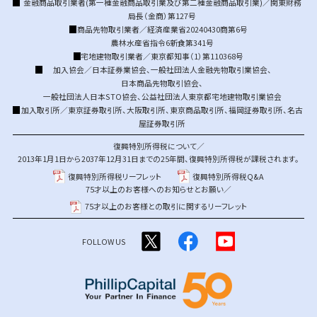
金融商品取引業者(第一種金融商品取引業及び第二種金融商品取引業)／関東財務
局長（金商）第127号
商品先物取引業者／経済産業省20240430商第6号
農林水産省指令6新食第341号
宅地建物取引業者／東京都知事（1）第110368号
加入協会／
日本証券業協会
、
一般社団法人金融先物取引業協会
、
日本商品先物取引協会
、
一般社団法人日本STO協会
、
公益社団法人東京都宅地建物取引業協会
加入取引所／
東京証券取引所
、
大阪取引所
、
東京商品取引所
、
福岡証券取引所
、
名古
屋証券取引所
復興特別所得税について／
2013年1月1日から2037年12月31日までの25年間、復興特別所得税が課税されます。
復興特別所得税リーフレット
復興特別所得税Q&A
75才以上のお客様へのお知らせとお願い／
75才以上のお客様との取引に関するリーフレット
FOLLOW US