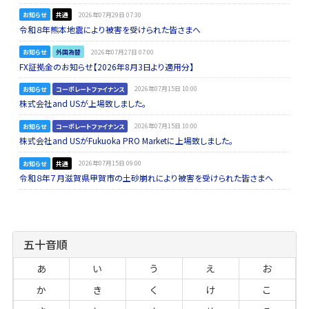
お知らせ
共通
2026年07月29日 07:30
令和８年熊本地震により被害を受けられた皆さまへ
お知らせ
外国為替
2026年07月27日 07:00
FX証拠金のお知らせ【2026年8月3日より適用分】
お知らせ
コーポレートファイナンス
2026年07月15日 10:00
株式会社and USが上場致しました。
お知らせ
コーポレートファイナンス
2026年07月15日 10:00
株式会社and USがFukuoka PRO Marketに上場致しました。
お知らせ
共通
2026年07月15日 09:00
令和８年７月滋賀県甲賀市の土砂崩れにより被害を受けられた皆さまへ
五十音順
あ
い
う
え
お
か
き
く
け
こ