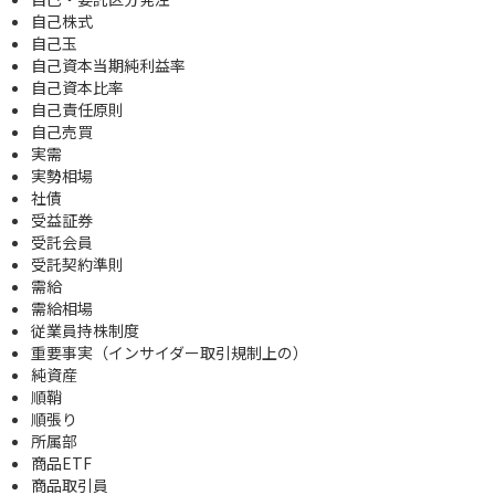
自己株式
自己玉
自己資本当期純利益率
自己資本比率
自己責任原則
自己売買
実需
実勢相場
社債
受益証券
受託会員
受託契約準則
需給
需給相場
従業員持株制度
重要事実（インサイダー取引規制上の）
純資産
順鞘
順張り
所属部
商品ETF
商品取引員