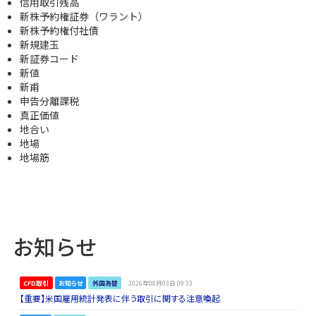
信用取引残高
新株予約権証券（ワラント）
新株予約権付社債
新規建玉
新証券コード
新値
新甫
申告分離課税
真正価値
地合い
地場
地場筋
お知らせ
CFD取引
お知らせ
外国為替
2026年08月03日 09:33
【重要】米国雇用統計発表に伴う取引に関する注意喚起