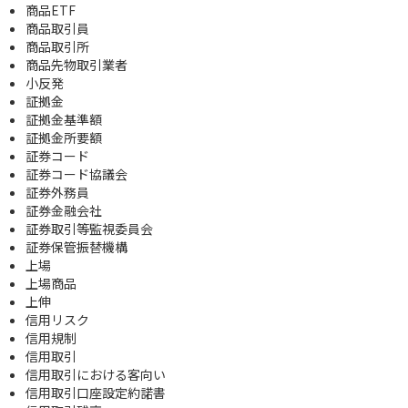
商品ETF
商品取引員
商品取引所
商品先物取引業者
小反発
証拠金
証拠金基準額
証拠金所要額
証券コード
証券コード協議会
証券外務員
証券金融会社
証券取引等監視委員会
証券保管振替機構
上場
上場商品
上伸
信用リスク
信用規制
信用取引
信用取引における客向い
信用取引口座設定約諾書