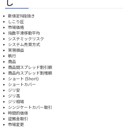
し
新値足N段抜き
しこり圧
市場価格
指数平滑移動平均
システミックリスク
システム売買方式
実現損益
執行
商品
商品間スプレッド割引額
商品内スプレッド割増額
ショート (Short)
ショートカバー
ジリ安
ジリ高
ジリ相場
シンジケートカバー取引
時間的価値
証拠金取引
市場変更