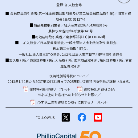
登録・加入協会等
金融商品取引業者(第一種金融商品取引業及び第二種金融商品取引業)／関東財務
局長（金商）第127号
商品先物取引業者／経済産業省20240430商第6号
農林水産省指令6新食第341号
宅地建物取引業者／東京都知事（1）第110368号
加入協会／
日本証券業協会
、
一般社団法人金融先物取引業協会
、
日本商品先物取引協会
、
一般社団法人日本STO協会
、
公益社団法人東京都宅地建物取引業協会
加入取引所／
東京証券取引所
、
大阪取引所
、
東京商品取引所
、
福岡証券取引所
、
名古
屋証券取引所
復興特別所得税について／
2013年1月1日から2037年12月31日までの25年間、復興特別所得税が課税されます。
復興特別所得税リーフレット
復興特別所得税Q&A
75才以上のお客様へのお知らせとお願い／
75才以上のお客様との取引に関するリーフレット
FOLLOW US