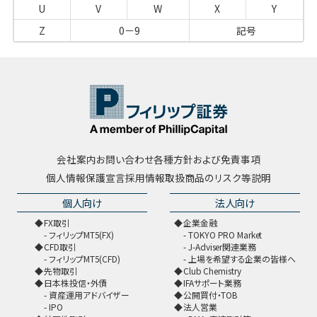
U
V
W
X
Y
Z
0－9
記号
会社案内
お問い合わせ
各種方針および免責事項
個人情報保護宣言
採用情報
取扱商品のリスク等説明
個人向け
法人向け
FX取引
企業金融
フィリップMT5(FX)
TOKYO PRO Market
CFD取引
J-Adviser関連業務
フィリップMT5(CFD)
上場を希望する企業の皆様へ
先物取引
Club Chemistry
日本株投信・外債
IFAサポート業務
資産運用アドバイザー
公開買付・TOB
IPO
法人営業