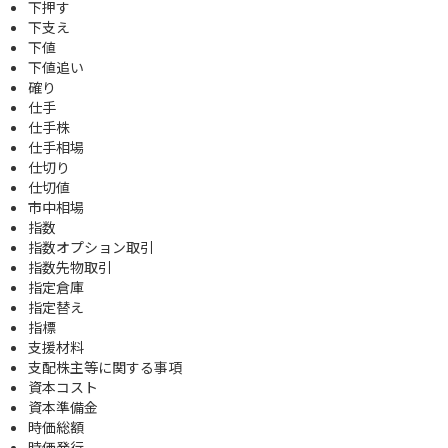
下押す
下支え
下値
下値追い
確り
仕手
仕手株
仕手相場
仕切り
仕切値
市中相場
指数
指数オプション取引
指数先物取引
指定倉庫
指定替え
指標
支援材料
支配株主等に関する事項
資本コスト
資本準備金
時価総額
時価発行