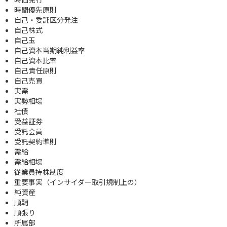
時間優先原則
自己・委託区分発注
自己株式
自己玉
自己資本当期純利益率
自己資本比率
自己責任原則
自己売買
実需
実勢相場
社債
受益証券
受託会員
受託契約準則
需給
需給相場
従業員持株制度
重要事実（インサイダー取引規制上の）
純資産
順鞘
順張り
所属部