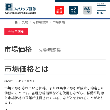
English
口座
ログ
商品
開設
イン
一覧
MENU
先物
先物用語集
市場価格
先物用語集
市場価格
先物用語集
市場価格とは
読み方： しじょうかかく
市場で取引されている価格、または実際に取引が成立し約定した
値段のことです。各種分析指標などを使用しながら、移動平均線
と市場価格の乖離が注目されている、などと使われることがあり
ます。