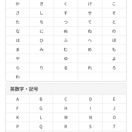
か
き
く
け
こ
さ
し
す
せ
そ
た
ち
つ
て
と
な
に
ぬ
ね
の
は
ひ
ふ
へ
ほ
ま
み
む
め
も
や
ゆ
よ
ら
り
る
れ
ろ
わ
英数字・記号
A
B
C
D
E
F
G
H
I
J
K
L
M
N
O
P
Q
R
S
T