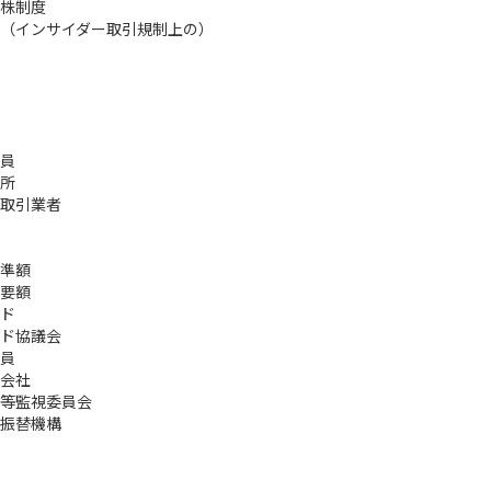
株制度
（インサイダー取引規制上の）
員
所
取引業者
準額
要額
ド
ド協議会
員
会社
等監視委員会
振替機構