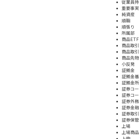
従業員持
重要事実
純資産
順鞘
順張り
所属部
商品ETF
商品取引
商品取引
商品先物
小反発
証拠金
証拠金基
証拠金所
証券コー
証券コー
証券外務
証券金融
証券取引
証券保管
上場
上場商品
上伸