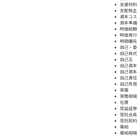
支援材料
支配株主
資本コス
資本準備
時価総額
時価発行
時間優先
自己・委
自己株式
自己玉
自己資本
自己資本
自己責任
自己売買
実需
実勢相場
社債
受益証券
受託会員
受託契約
需給
需給相場