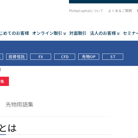
PhillipCapitalについて
よくあるご質問
じめてのお客様
オンライン取引
対面取引
法人のお客様
セミナ
式
投資信託
FX
CFD
先物OP
ST
場
語集
場
先物用語集
とは