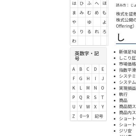
は
ひ
ふ
へ
ほ
読み方： じ
ま
み
む
め
も
株式を証
株式公開のこ
や
ゆ
よ
Offeri
ら
り
る
れ
ろ
し
わ
新値足N
英数字・記
しこり圧
号
市場価格
A
B
C
D
E
指数平滑
システミ
F
G
H
I
J
システム
K
L
M
N
O
実現損益
執行
P
Q
R
S
T
商品
商品間ス
U
V
W
X
Y
商品内ス
Z
0－9
記号
ショート (
ショート
ジリ安