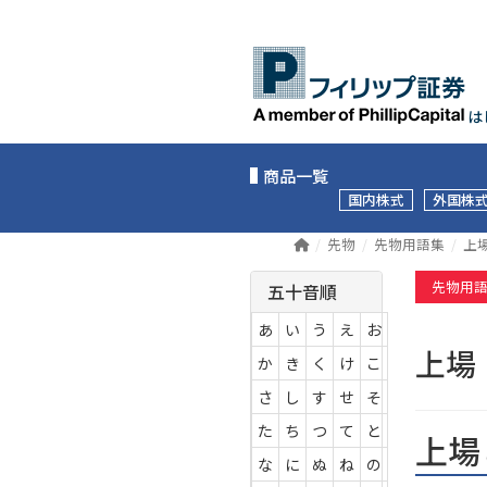
は
商品一覧
国内株式
外国株
先物
先物用語集
上
先物用
五十音順
あ
い
う
え
お
上
か
き
く
け
こ
さ
し
す
せ
そ
た
ち
つ
て
と
上場
な
に
ぬ
ね
の