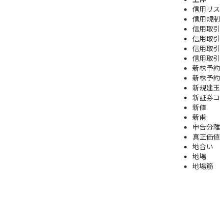
信用リス
信用規制
信用取引
信用取引
信用取引
信用取引
新株予約
新株予約
新規建玉
新証券コ
新値
新甫
申告分離
真正価値
地合い
地場
地場筋