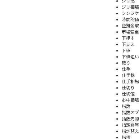
ジリ高
ジリ相場
シンジケ
時間的価
証拠金取
市場変更
下押す
下支え
下値
下値追い
確り
仕手
仕手株
仕手相場
仕切り
仕切値
市中相場
指数
指数オプ
指数先物
指定倉庫
指定替え
指標