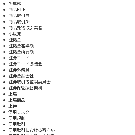
所属部
商品ETF
商品取引員
商品取引所
商品先物取引業者
小反発
証拠金
証拠金基準額
証拠金所要額
証券コード
証券コード協議会
証券外務員
証券金融会社
証券取引等監視委員会
証券保管振替機構
上場
上場商品
上伸
信用リスク
信用規制
信用取引
信用取引における客向い