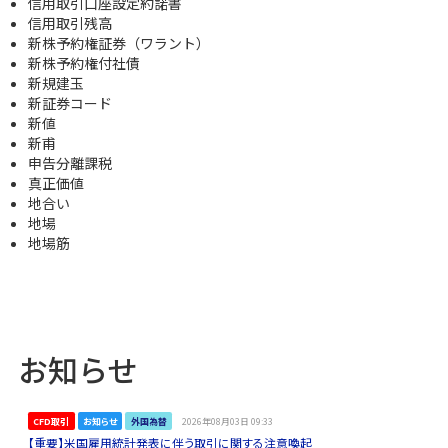
信用取引口座設定約諾書
信用取引残高
新株予約権証券（ワラント）
新株予約権付社債
新規建玉
新証券コード
新値
新甫
申告分離課税
真正価値
地合い
地場
地場筋
お知らせ
CFD取引
お知らせ
外国為替
2026年08月03日 09:33
【重要】米国雇用統計発表に伴う取引に関する注意喚起