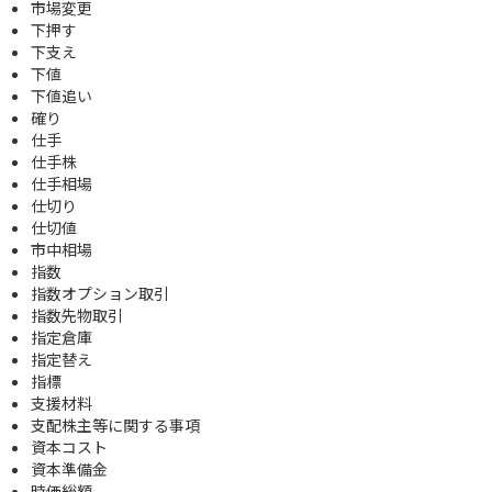
市場変更
下押す
下支え
下値
下値追い
確り
仕手
仕手株
仕手相場
仕切り
仕切値
市中相場
指数
指数オプション取引
指数先物取引
指定倉庫
指定替え
指標
支援材料
支配株主等に関する事項
資本コスト
資本準備金
時価総額