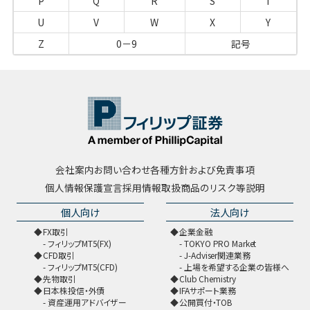
P
Q
R
S
T
U
V
W
X
Y
Z
0－9
記号
会社案内
お問い合わせ
各種方針および免責事項
個人情報保護宣言
採用情報
取扱商品のリスク等説明
個人向け
法人向け
FX取引
企業金融
フィリップMT5(FX)
TOKYO PRO Market
CFD取引
J-Adviser関連業務
フィリップMT5(CFD)
上場を希望する企業の皆様へ
先物取引
Club Chemistry
日本株投信・外債
IFAサポート業務
資産運用アドバイザー
公開買付・TOB