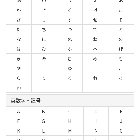
あ
い
う
え
お
か
き
く
け
こ
さ
し
す
せ
そ
た
ち
つ
て
と
な
に
ぬ
ね
の
は
ひ
ふ
へ
ほ
ま
み
む
め
も
や
ゆ
よ
ら
り
る
れ
ろ
わ
英数字・記号
A
B
C
D
E
F
G
H
I
J
K
L
M
N
O