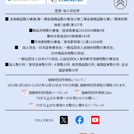
登録・加入協会等
金融商品取引業者(第一種金融商品取引業及び第二種金融商品取引業)／関東財務
局長（金商）第127号
商品先物取引業者／経済産業省20240430商第6号
農林水産省指令6新食第341号
宅地建物取引業者／東京都知事（1）第110368号
加入協会／
日本証券業協会
、
一般社団法人金融先物取引業協会
、
日本商品先物取引協会
、
一般社団法人日本STO協会
、
公益社団法人東京都宅地建物取引業協会
加入取引所／
東京証券取引所
、
大阪取引所
、
東京商品取引所
、
福岡証券取引所
、
名古
屋証券取引所
復興特別所得税について／
2013年1月1日から2037年12月31日までの25年間、復興特別所得税が課税されます。
復興特別所得税リーフレット
復興特別所得税Q&A
75才以上のお客様へのお知らせとお願い／
75才以上のお客様との取引に関するリーフレット
FOLLOW US