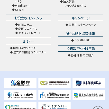
IPO
法人営業
外国株取引
DMA・高速取引等
ST取引
お役立ちコンテンツ
キャンペーン
MT5コラム
実施中のキャンペーン
動画マニュアル
提供番組・協賛情報
アナリストレポート
ラジオNIKKEI
セミナー
開催予定のセミナー
投資教育・地域貢献
過去に開催されたセミナー
各種活動のご紹介