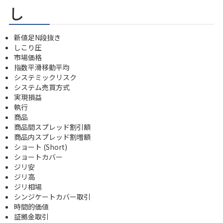
し
新値足N段抜き
しこり圧
市場価格
指数平滑移動平均
システミックリスク
システム売買方式
実現損益
執行
商品
商品間スプレッド割引額
商品内スプレッド割増額
ショート (Short)
ショートカバー
ジリ安
ジリ高
ジリ相場
シンジケートカバー取引
時間的価値
証拠金取引