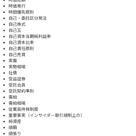
時価発行
時間優先原則
自己・委託区分発注
自己株式
自己玉
自己資本当期純利益率
自己資本比率
自己責任原則
自己売買
実需
実勢相場
社債
受益証券
受託会員
受託契約準則
需給
需給相場
従業員持株制度
重要事実（インサイダー取引規制上の）
純資産
順鞘
順張り