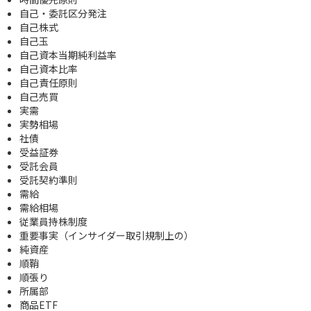
自己・委託区分発注
自己株式
自己玉
自己資本当期純利益率
自己資本比率
自己責任原則
自己売買
実需
実勢相場
社債
受益証券
受託会員
受託契約準則
需給
需給相場
従業員持株制度
重要事実（インサイダー取引規制上の）
純資産
順鞘
順張り
所属部
商品ETF