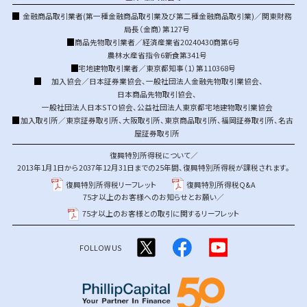
金融商品取引業者(第一種金融商品取引業及び第二種金融商品取引業)／関東財務
局長（金商）第127号
商品先物取引業者／経済産業省20240430商第6号
農林水産省指令6新食第341号
宅地建物取引業者／東京都知事（1）第110368号
加入協会／
日本証券業協会
、
一般社団法人金融先物取引業協会
、
日本商品先物取引協会
、
一般社団法人日本STO協会
、
公益社団法人東京都宅地建物取引業協会
加入取引所／
東京証券取引所
、
大阪取引所
、
東京商品取引所
、
福岡証券取引所
、
名古
屋証券取引所
復興特別所得税について／
2013年1月1日から2037年12月31日までの25年間、復興特別所得税が課税されます。
復興特別所得税リーフレット
復興特別所得税Q&A
75才以上のお客様へのお知らせとお願い／
75才以上のお客様との取引に関するリーフレット
FOLLOW US