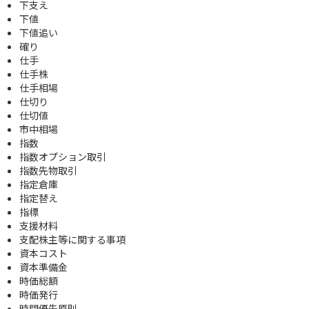
下支え
下値
下値追い
確り
仕手
仕手株
仕手相場
仕切り
仕切値
市中相場
指数
指数オプション取引
指数先物取引
指定倉庫
指定替え
指標
支援材料
支配株主等に関する事項
資本コスト
資本準備金
時価総額
時価発行
時間優先原則