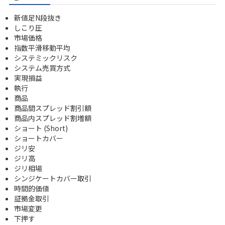
新値足N段抜き
しこり圧
市場価格
指数平滑移動平均
システミックリスク
システム売買方式
実現損益
執行
商品
商品間スプレッド割引額
商品内スプレッド割増額
ショート (Short)
ショートカバー
ジリ安
ジリ高
ジリ相場
シンジケートカバー取引
時間的価値
証拠金取引
市場変更
下押す