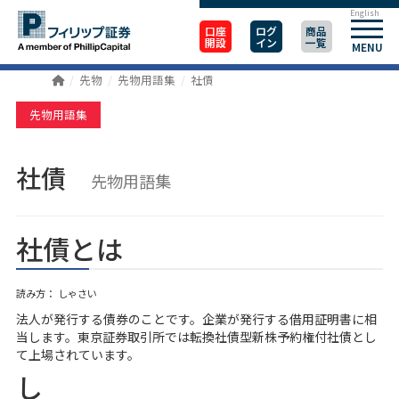
English
口座
ログ
商品
開設
イン
一覧
MENU
先物
先物用語集
社債
先物用語集
社債
先物用語集
社債とは
読み方： しゃさい
法人が発行する債券のことです。企業が発行する借用証明書に相
当します。東京証券取引所では転換社債型新株予約権付社債とし
て上場されています。
し