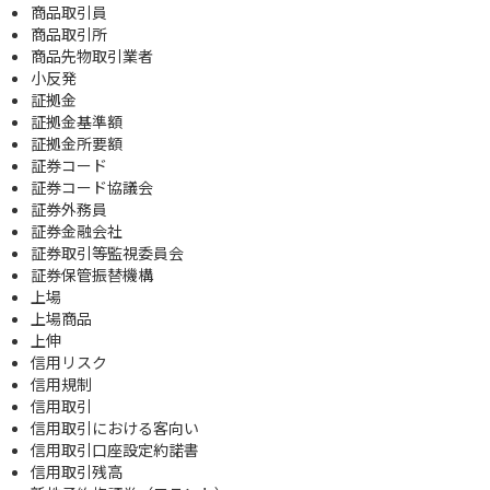
商品取引員
商品取引所
商品先物取引業者
小反発
証拠金
証拠金基準額
証拠金所要額
証券コード
証券コード協議会
証券外務員
証券金融会社
証券取引等監視委員会
証券保管振替機構
上場
上場商品
上伸
信用リスク
信用規制
信用取引
信用取引における客向い
信用取引口座設定約諾書
信用取引残高