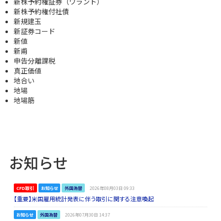
新株予約権証券（ワラント）
新株予約権付社債
新規建玉
新証券コード
新値
新甫
申告分離課税
真正価値
地合い
地場
地場筋
お知らせ
CFD取引
お知らせ
外国為替
2026年08月03日 09:33
【重要】米国雇用統計発表に伴う取引に関する注意喚起
お知らせ
外国為替
2026年07月30日 14:37