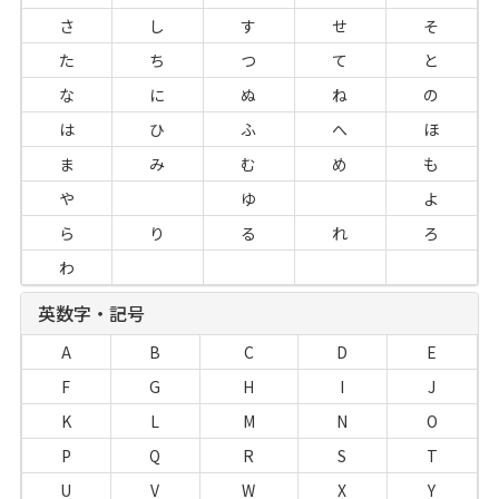
さ
し
す
せ
そ
た
ち
つ
て
と
な
に
ぬ
ね
の
は
ひ
ふ
へ
ほ
ま
み
む
め
も
や
ゆ
よ
ら
り
る
れ
ろ
わ
英数字・記号
A
B
C
D
E
F
G
H
I
J
K
L
M
N
O
P
Q
R
S
T
U
V
W
X
Y