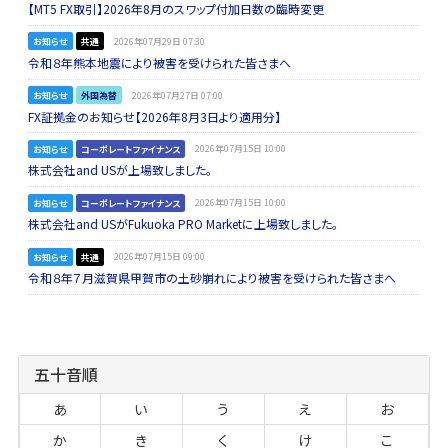
【MT5 FX取引】2026年8月のスワップ付加日数の臨時変更
お知らせ
共通
2026年07月29日 07:30
令和８年熊本地震により被害を受けられた皆さまへ
お知らせ
外国為替
2026年07月27日 07:00
FX証拠金のお知らせ【2026年8月3日より適用分】
お知らせ
コーポレートファイナンス
2026年07月15日 10:00
株式会社and USが上場致しました。
お知らせ
コーポレートファイナンス
2026年07月15日 10:00
株式会社and USがFukuoka PRO Marketに上場致しました。
お知らせ
共通
2026年07月15日 09:00
令和８年７月滋賀県甲賀市の土砂崩れにより被害を受けられた皆さまへ
五十音順
あ
い
う
え
お
か
き
く
け
こ