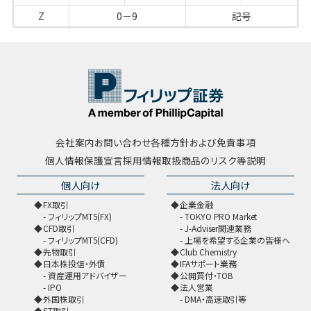
Z
0－9
記号
会社案内
お問い合わせ
各種方針および免責事項
個人情報保護宣言
採用情報
取扱商品のリスク等説明
個人向け
法人向け
FX取引
企業金融
フィリップMT5(FX)
TOKYO PRO Market
CFD取引
J-Adviser関連業務
フィリップMT5(CFD)
上場を希望する企業の皆様へ
先物取引
Club Chemistry
日本株投信・外債
IFAサポート業務
資産運用アドバイザー
公開買付・TOB
IPO
法人営業
外国株取引
DMA・高速取引等
ST取引