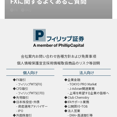
FXに関するよくあるご質問
FX
FAQ
会社案内
お問い合わせ
各種方針および免責事項
個人情報保護宣言
採用情報
取扱商品のリスク等説明
個人向け
法人向け
FX取引
企業金融
フィリップMT5(FX)
TOKYO PRO Market
CFD取引
J-Adviser関連業務
フィリップMT5(CFD)
上場を希望する企業の皆様へ
先物取引
Club Chemistry
日本株投信・外債
IFAサポート業務
資産運用アドバイザー
公開買付・TOB
IPO
法人営業
外国株取引
DMA・高速取引等