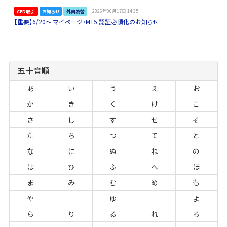
CFD取引
お知らせ
外国為替
2026年06月17日 14:35
【重要】6/20～ マイページ・MT5 認証必須化のお知らせ
五十音順
あ
い
う
え
お
か
き
く
け
こ
さ
し
す
せ
そ
た
ち
つ
て
と
な
に
ぬ
ね
の
は
ひ
ふ
へ
ほ
ま
み
む
め
も
や
ゆ
よ
ら
り
る
れ
ろ