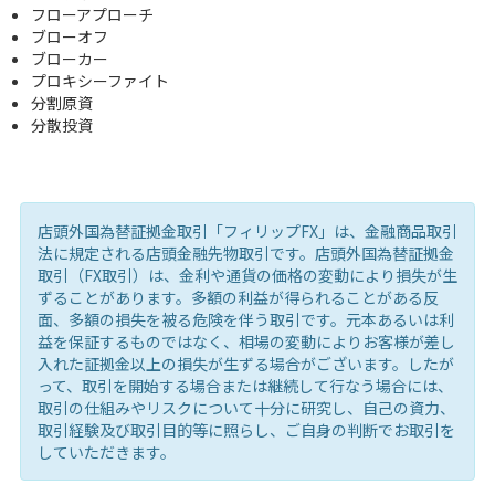
フローアプローチ
ブローオフ
ブローカー
プロキシーファイト
分割原資
分散投資
店頭外国為替証拠金取引「フィリップFX」は、金融商品取引
法に規定される店頭金融先物取引です。店頭外国為替証拠金
取引（FX取引）は、金利や通貨の価格の変動により損失が生
ずることがあります。多額の利益が得られることがある反
面、多額の損失を被る危険を伴う取引です。元本あるいは利
益を保証するものではなく、相場の変動によりお客様が差し
入れた証拠金以上の損失が生ずる場合がございます。したが
って、取引を開始する場合または継続して行なう場合には、
取引の仕組みやリスクについて十分に研究し、自己の資力、
取引経験及び取引目的等に照らし、ご自身の判断でお取引を
していただきます。