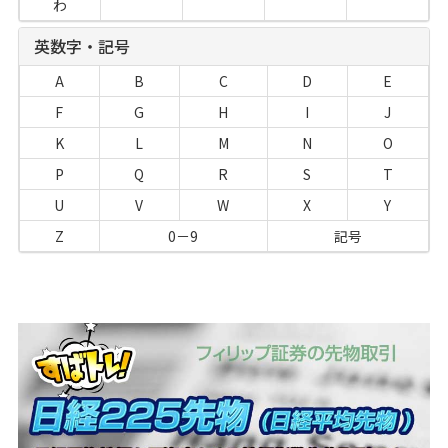
わ
英数字・記号
A
B
C
D
E
F
G
H
I
J
K
L
M
N
O
P
Q
R
S
T
U
V
W
X
Y
Z
0－9
記号