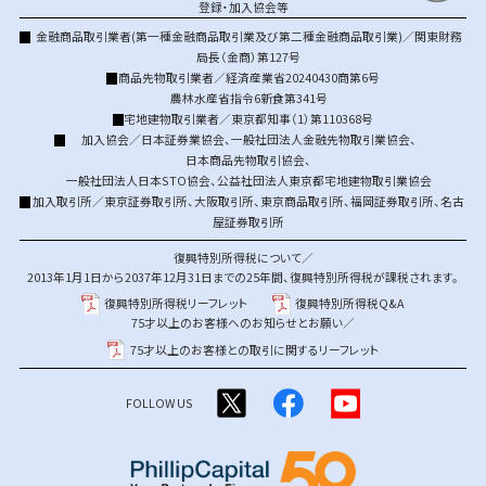
登録・加入協会等
金融商品取引業者(第一種金融商品取引業及び第二種金融商品取引業)／関東財務
局長（金商）第127号
商品先物取引業者／経済産業省20240430商第6号
農林水産省指令6新食第341号
宅地建物取引業者／東京都知事（1）第110368号
加入協会／
日本証券業協会
、
一般社団法人金融先物取引業協会
、
日本商品先物取引協会
、
一般社団法人日本STO協会
、
公益社団法人東京都宅地建物取引業協会
加入取引所／
東京証券取引所
、
大阪取引所
、
東京商品取引所
、
福岡証券取引所
、
名古
屋証券取引所
復興特別所得税について／
2013年1月1日から2037年12月31日までの25年間、復興特別所得税が課税されます。
復興特別所得税リーフレット
復興特別所得税Q&A
75才以上のお客様へのお知らせとお願い／
75才以上のお客様との取引に関するリーフレット
FOLLOW US