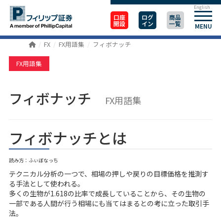
English
口座
ログ
商品
開設
イン
一覧
MENU
FX
FX用語集
フィボナッチ
FX用語集
フィボナッチ
FX用語集
フィボナッチとは
読み方：ふぃぼなっち
テクニカル分析の一つで、相場の押しや戻りの目標価格を推測す
る手法として使われる。
多くの生物が1.618の比率で成長していることから、その生物の
一部である人間が行う相場にも当てはまるとの考に立った取引手
法。