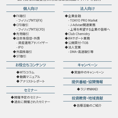
個人向け
法人向け
FX取引
企業金融
フィリップMT5(FX)
TOKYO PRO Market
CFD取引
J-Adviser関連業務
フィリップMT5(CFD)
上場を希望する企業の皆様へ
先物取引
Club Chemistry
日本株投信・外債
IFAサポート業務
資産運用アドバイザー
公開買付・TOB
IPO
法人営業
外国株取引
DMA・高速取引等
ST取引
お役立ちコンテンツ
キャンペーン
MT5コラム
実施中のキャンペーン
動画マニュアル
提供番組・協賛情報
アナリストレポート
ラジオNIKKEI
セミナー
開催予定のセミナー
投資教育・地域貢献
過去に開催されたセミナー
各種活動のご紹介