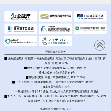
登録・加入協会等
金融商品取引業者(第一種金融商品取引業及び第二種金融商品取引業)／関東財務
局長（金商）第127号
商品先物取引業者／経済産業省20240430商第6号
農林水産省指令6新食第341号
宅地建物取引業者／東京都知事（1）第110368号
加入協会／
日本証券業協会
、
一般社団法人金融先物取引業協会
、
日本商品先物取引協会
、
一般社団法人日本STO協会
、
公益社団法人東京都宅地建物取引業協会
加入取引所／
東京証券取引所
、
大阪取引所
、
東京商品取引所
、
福岡証券取引所
、
名古
屋証券取引所
、
札幌証券取引所
、
東京金融取引所
復興特別所得税について／