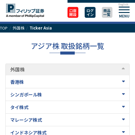
English
口座
ログ
商品
開設
イン
一覧
MENU
TOP
/
外国株
/
Ticker Asia
アジア株 取扱銘柄一覧
外国株
香港株
シンガポール株
タイ株式
マレーシア株式
インドネシア株式