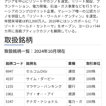
アジアを中心にリゾートやカジノを運営。リゾート施設、プ
ランテーション、電力発電、石油・ガス事業などを行うマレ
ーシアのコングロマリット企業。マレーシア唯一の公認カジ
ノを併設した「リゾート・ワールド・ゲンティン」を運営。
年間来場者は約2,000万人。2010年にはシンガポールに「リ
ゾート・ワールド・セントーサ」をオープン、ヨーロッパ44
カ所に高級ブティックカジノを展開している。
取扱銘柄
取扱銘柄一覧：2024年10月現在
銘柄コード
銘柄名
業種
取引単位
6947
セルコムDiGi
通信
100株
4197
サイム・ダービー
資源
100株
1155
マラヤン・バンキング
銀行
100株
1961
アイ・オ―・アイ
資源
100株
5347
テナガ・ナショナル
電力・ガ
100株