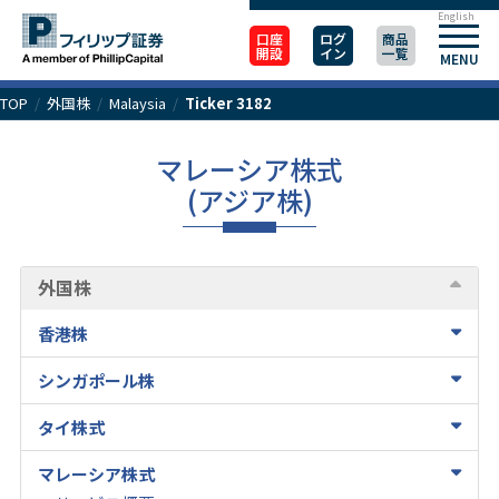
English
口座
ログ
商品
開設
イン
一覧
MENU
TOP
/
外国株
/
Malaysia
/
Ticker 3182
マレーシア株式
(アジア株)
外国株
香港株
シンガポール株
タイ株式
マレーシア株式