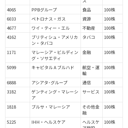
ス
4065
PPBグループ
食品
100株
6033
ペトロナス・ガス
資源
100株
4677
ワイ・ティー・エル
不動産
100株
4162
ブリティシュ・アメリカ
タバコ
100株
ン・タバコ
1171
マレーシア・ビルディン
金融
100株
グ・ソサエティ
5099
キャピタル A ブルハド
航空・運
100株
輸
6888
アシアタ･グループ
通信
100株
3182
ゲンティング・マレーシ
サービス
100株
ア
1818
ブルサ・マレーシア
その他金
100株
融
5225
IHH・ヘルスケア
ヘルスケ
100株
ア施設