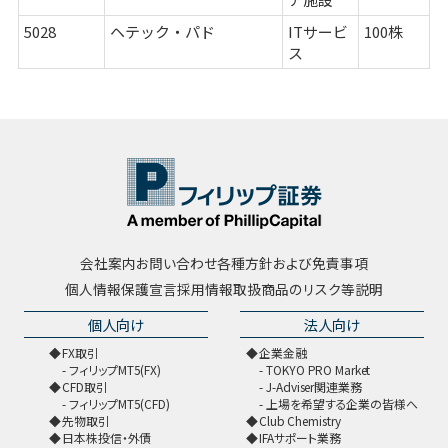
5028
ヘテック・パド
ITサービ
100株
ス
会社案内
お問い合わせ
各種方針および免責事項
個人情報保護宣言
採用情報
取扱商品のリスク等説明
個人向け
法人向け
FX取引
企業金融
フィリップMT5(FX)
TOKYO PRO Market
CFD取引
J-Adviser関連業務
フィリップMT5(CFD)
上場を希望する企業の皆様へ
先物取引
Club Chemistry
日本株投信・外債
IFAサポート業務