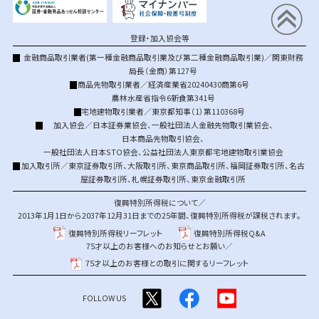
登録・加入協会等
金融商品取引業者(第一種金融商品取引業及び第二種金融商品取引業)／関東財務
局長（金商）第127号
商品先物取引業者／経済産業省20240430商第6号
農林水産省指令6新食第341号
宅地建物取引業者／東京都知事（1）第110368号
加入協会／
日本証券業協会
、
一般社団法人金融先物取引業協会
、
日本商品先物取引協会
、
一般社団法人日本STO協会
、
公益社団法人東京都宅地建物取引業協会
加入取引所／
東京証券取引所
、
大阪取引所
、
東京商品取引所
、
福岡証券取引所
、
名古
屋証券取引所
、
札幌証券取引所
、
東京金融取引所
復興特別所得税について／
2013年1月1日から2037年12月31日までの25年間、復興特別所得税が課税されます。
復興特別所得税リーフレット
復興特別所得税Q&A
75才以上のお客様へのお知らせとお願い／
75才以上のお客様との取引に関するリーフレット
FOLLOW US