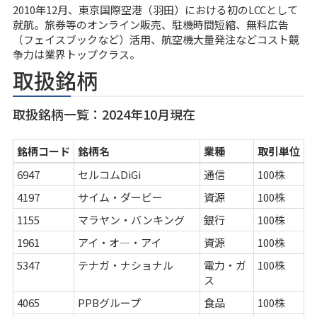
2010年12月、東京国際空港（羽田）における初のLCCとして
就航。旅券等のオンライン販売、駐機時間短縮、無料広告
（フェイスブックなど）活用、航空機大量発注などコスト競
争力は業界トップクラス。
取扱銘柄
取扱銘柄一覧：2024年10月現在
銘柄コード
銘柄名
業種
取引単位
6947
セルコムDiGi
通信
100株
4197
サイム・ダービー
資源
100株
1155
マラヤン・バンキング
銀行
100株
1961
アイ・オ―・アイ
資源
100株
5347
テナガ・ナショナル
電力・ガ
100株
ス
4065
PPBグループ
食品
100株