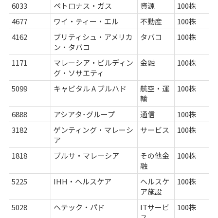
6033
ペトロナス・ガス
資源
100株
4677
ワイ・ティー・エル
不動産
100株
4162
ブリティシュ・アメリカ
タバコ
100株
ン・タバコ
1171
マレーシア・ビルディン
金融
100株
グ・ソサエティ
5099
キャピタル A ブルハド
航空・運
100株
輸
6888
アシアタ･グループ
通信
100株
3182
ゲンティング・マレーシ
サービス
100株
ア
1818
ブルサ・マレーシア
その他金
100株
融
5225
IHH・ヘルスケア
ヘルスケ
100株
ア施設
5028
ヘテック・パド
ITサービ
100株
ス