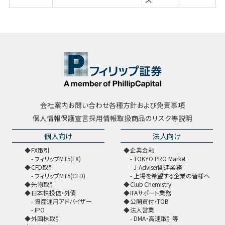
会社案内
お問い合わせ
各種方針および免責事項
個人情報保護宣言
採用情報
取扱商品のリスク等説明
個人向け
法人向け
FX取引
企業金融
フィリップMT5(FX)
TOKYO PRO Market
CFD取引
J-Adviser関連業務
フィリップMT5(CFD)
上場を希望する企業の皆様へ
先物取引
Club Chemistry
日本株投信・外債
IFAサポート業務
資産運用アドバイザー
公開買付・TOB
IPO
法人営業
外国株取引
DMA・高速取引等