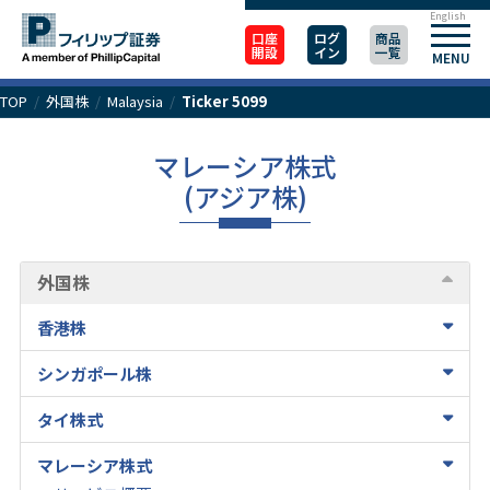
English
口座
ログ
商品
開設
イン
一覧
MENU
TOP
/
外国株
/
Malaysia
/
Ticker 5099
マレーシア株式
(アジア株)
外国株
香港株
シンガポール株
タイ株式
マレーシア株式