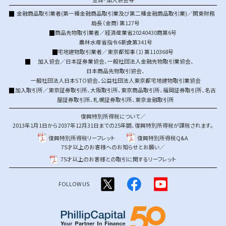
金融商品取引業者(第一種金融商品取引業及び第二種金融商品取引業)／関東財務
局長（金商）第127号
商品先物取引業者／経済産業省20240430商第6号
農林水産省指令6新食第341号
宅地建物取引業者／東京都知事（1）第110368号
加入協会／
日本証券業協会
、
一般社団法人金融先物取引業協会
、
日本商品先物取引協会
、
一般社団法人日本STO協会
、
公益社団法人東京都宅地建物取引業協会
加入取引所／
東京証券取引所
、
大阪取引所
、
東京商品取引所
、
福岡証券取引所
、
名古
屋証券取引所
、
札幌証券取引所
、
東京金融取引所
復興特別所得税について／
2013年1月1日から2037年12月31日までの25年間、復興特別所得税が課税されます。
復興特別所得税リーフレット
復興特別所得税Q&A
75才以上のお客様へのお知らせとお願い／
75才以上のお客様との取引に関するリーフレット
FOLLOW US