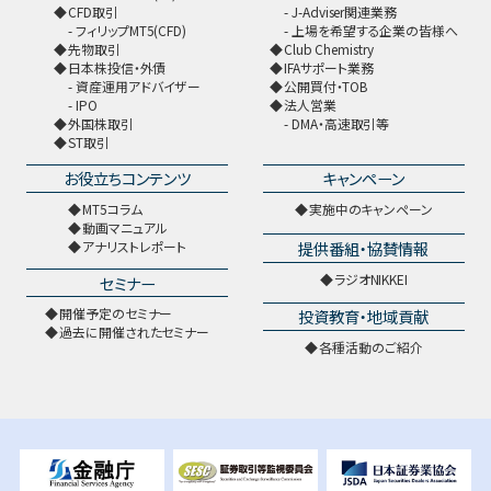
CFD取引
J-Adviser関連業務
フィリップMT5(CFD)
上場を希望する企業の皆様へ
先物取引
Club Chemistry
日本株投信・外債
IFAサポート業務
資産運用アドバイザー
公開買付・TOB
IPO
法人営業
外国株取引
DMA・高速取引等
ST取引
お役立ちコンテンツ
キャンペーン
MT5コラム
実施中のキャンペーン
動画マニュアル
提供番組・協賛情報
アナリストレポート
ラジオNIKKEI
セミナー
開催予定のセミナー
投資教育・地域貢献
過去に開催されたセミナー
各種活動のご紹介