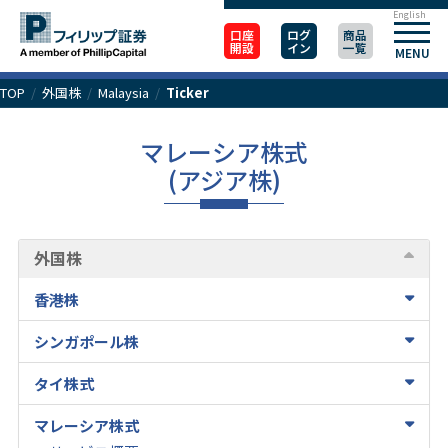
English
口座
ログ
商品
開設
イン
一覧
MENU
TOP
/
外国株
/
Malaysia
/
Ticker
マレーシア株式
(アジア株)
外国株
香港株
シンガポール株
タイ株式
マレーシア株式