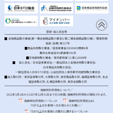
登録・加入協会等
金融商品取引業者(第一種金融商品取引業及び第二種金融商品取引業)／関東財務
局長（金商）第127号
商品先物取引業者／経済産業省20240430商第6号
農林水産省指令6新食第341号
宅地建物取引業者／東京都知事（1）第110368号
加入協会／
日本証券業協会
、
一般社団法人金融先物取引業協会
、
日本商品先物取引協会
、
一般社団法人日本STO協会
、
公益社団法人東京都宅地建物取引業協会
加入取引所／
東京証券取引所
、
大阪取引所
、
東京商品取引所
、
福岡証券取引所
、
名古
屋証券取引所
、
札幌証券取引所
、
東京金融取引所
復興特別所得税について／
2013年1月1日から2037年12月31日までの25年間、復興特別所得税が課税されます。
復興特別所得税リーフレット
復興特別所得税Q&A
75才以上のお客様へのお知らせとお願い／
75才以上のお客様との取引に関するリーフレット