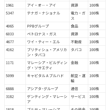
1961
アイ・オ―・アイ
資源
100株
5347
テナガ・ナショナル
電力・ガ
100株
ス
4065
PPBグループ
食品
100株
6033
ペトロナス・ガス
資源
100株
4677
ワイ・ティー・エル
不動産
100株
4162
ブリティシュ・アメリカ
タバコ
100株
ン・タバコ
1171
マレーシア・ビルディン
金融
100株
グ・ソサエティ
5099
キャピタル A ブルハド
航空・運
100株
輸
6888
アシアタ･グループ
通信
100株
3182
ゲンティング・マレーシ
サービス
100株
ア
1818
ブルサ・マレーシア
その他金
100株