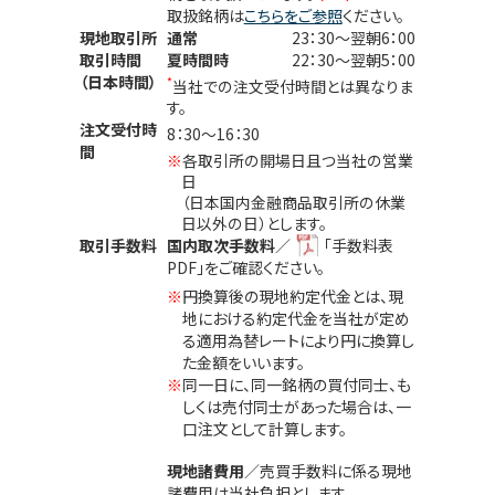
取扱銘柄は
こちらをご参照
ください。
現地取引所
通常
23：30～翌朝6：00
取引時間
夏時間時
22：30～翌朝5：00
（日本時間）
*
当社での注文受付時間とは異なりま
す。
注文受付時
8：30～16：30
間
※
各取引所の開場日且つ当社の営業
日
（日本国内金融商品取引所の休業
日以外の日）とします。
取引手数料
国内取次手数料
／
「手数料表
PDF」
をご確認ください。
円換算後の現地約定代金とは、現
地における約定代金を当社が定め
る適用為替レートにより円に換算し
た金額をいいます。
同一日に、同一銘柄の買付同士、も
しくは売付同士があった場合は、一
口注文として計算します。
現地諸費用
／売買手数料に係る現地
諸費用は当社負担とします。