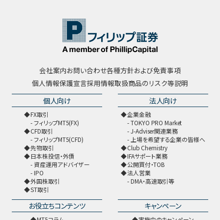
会社案内
お問い合わせ
各種方針および免責事項
個人情報保護宣言
採用情報
取扱商品のリスク等説明
個人向け
法人向け
FX取引
企業金融
フィリップMT5(FX)
TOKYO PRO Market
CFD取引
J-Adviser関連業務
フィリップMT5(CFD)
上場を希望する企業の皆様へ
先物取引
Club Chemistry
日本株投信・外債
IFAサポート業務
資産運用アドバイザー
公開買付・TOB
IPO
法人営業
外国株取引
DMA・高速取引等
ST取引
お役立ちコンテンツ
キャンペーン
MT5コラム
実施中のキャンペーン