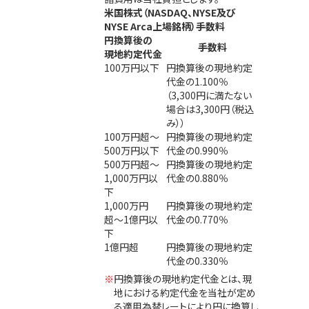
米国株式（NASDAQ、NYSE及び
NYSE Arca上場銘柄）手数料
円換算後の
手数料
現地約定代金
100万円以下
円換算後の現地約定
代金の
1.100％
（3,300円に満たない
場合は3,300円（税込
み））
100万円超〜
円換算後の現地約定
500万円以下
代金の
0.990％
500万円超〜
円換算後の現地約定
1,000万円以
代金の
0.880％
下
1,000万円
円換算後の現地約定
超〜1億円以
代金の
0.770％
下
1億円超
円換算後の現地約定
代金の
0.330％
円換算後の現地約定代金とは、現
地における約定代金を当社が定め
る適用為替レートにより円に換算し