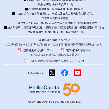
農林水産省指令6新食第341号
宅地建物取引業者／東京都知事（1）第110368号
加入協会／
日本証券業協会
、
一般社団法人金融先物取引業協会
、
日本商品先物取引協会
、
一般社団法人日本STO協会
、
公益社団法人東京都宅地建物取引業協会
加入取引所／
東京証券取引所
、
大阪取引所
、
東京商品取引所
、
福岡証券取引所
、
名古
屋証券取引所
、
札幌証券取引所
、
東京金融取引所
復興特別所得税について／
2013年1月1日から2037年12月31日までの25年間、復興特別所得税が課税されます。
復興特別所得税リーフレット
復興特別所得税Q&A
75才以上のお客様へのお知らせとお願い／
75才以上のお客様との取引に関するリーフレット
FOLLOW US
Copyright © Phillip Securities Japan, Ltd.