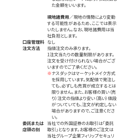
た金額をいいます。
現地諸費用
／現地の情勢により変動
する可能性があるため、ここでは表示
いたしません。なお、現地諸費用は当
社負担とします。
口座管理料
なし
注文方法
指値注文のみ承ります。
1注文当たりの数量制限があります。
注文を受け付けられない場合がござ
いますのでご了承ください。
※
ナスダックはマーケットメイク方式
を採用しています。気配値で発注し
ても、必ずしも売買が成立するとは
限りません。また、お客様の買い（売
り）注文の指値より安い（高い）値段
がついていても、注文が約定しない
場合がありますので、ご注意くださ
い。
委託または
当社での外国証券のお取引は「委託
店頭の別
取引」となります。お客様のご注文は
当社グループ企業フィリップセキュリ