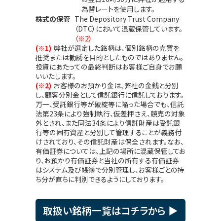
為替レートを使用します。
株式の保管
The Depository Trust Company
（DTC）において混蔵保管しています。
（※2）
(※1)
弊社が選定した銘柄は、個別銘柄の売買を
推奨または勧誘を目的としたものではありません。
投資にあたっての最終判断はお客様ご自身でお願
いいたします。
(※2)
お客様のお預かり金は、弊社の金銭と分別
し、顧客分別金として信託銀行に信託しております。
万一、受託銀行等が破綻等に陥った場合でも、信託
法第23条により強制執行、仮差押さえ、競売の対象
外とされ、また同法34条により信託財産は受託銀
行等の固有資産と分別して管理することが義務付
けされており、その信託財産は保全されます。なお、
有価証券については、上記の場所に混蔵保管してお
り、お預かり有価証券と当社の所有する有価証券
はシステム及び帳簿で分別管理し、お客様ごとの持
ち分が直ちに判別できるようにしております。
取扱い銘柄一覧はコチラから