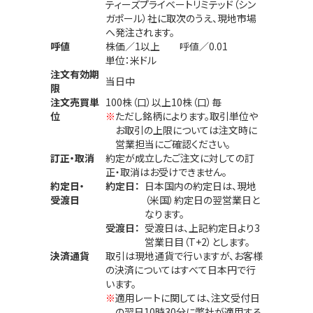
ティーズプライベートリミテッド（シン
ガポール）社に取次のうえ、現地市場
へ発注されます。
呼値
株価／1以上 呼値／0.01
単位：米ドル
注文有効期
当日中
限
注文売買単
100株（口）以上10株（口）毎
位
※
ただし銘柄によります。取引単位や
お取引の上限については注文時に
営業担当にご確認ください。
訂正・取消
約定が成立したご注文に対しての訂
正・取消はお受けできません。
約定日・
約定日：
日本国内の約定日は、現地
受渡日
（米国）約定日の翌営業日と
なります。
受渡日：
受渡日は、上記約定日より3
営業日目（T+2）とします。
決済通貨
取引は現地通貨で行いますが、お客様
の決済についてはすべて日本円で行
います。
※
適用レートに関しては、注文受付日
の翌日10時30分に弊社が適用する