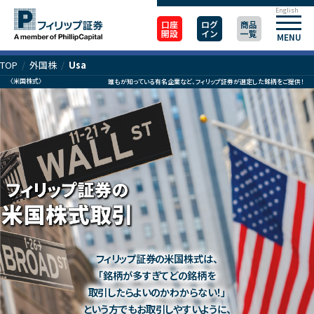
English
口座
ログ
商品
開設
イン
一覧
MENU
TOP
/
外国株
/
Usa
〈米国株式〉
誰もが知っている有名企業など、フィリップ証券が選定した銘柄をご提供！
フィリップ証券の米国株式は、
「銘柄が多すぎてどの銘柄を
取引したらよいのかわからない！」
という方でもお取引しやすいように、