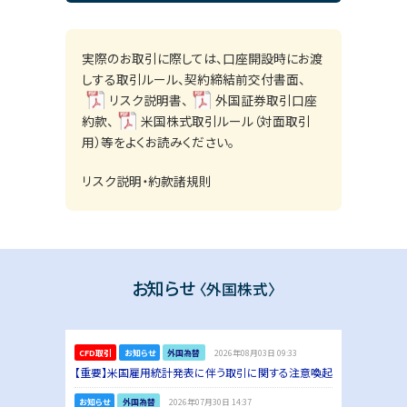
実際のお取引に際しては、口座開設時にお渡
しする取引ルール、契約締結前交付書面、
リスク説明書
、
外国証券取引口座
約款
、
米国株式取引ルール（対面取引
用）
等をよくお読みください。
リスク説明・約款諸規則
お知らせ
〈外国株式〉
CFD取引
お知らせ
外国為替
2026年08月03日 09:33
【重要】米国雇用統計発表に伴う取引に関する注意喚起
お知らせ
外国為替
2026年07月30日 14:37