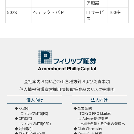
ア施設
5028
ヘテック・パド
ITサービ
100株
ス
会社案内
お問い合わせ
各種方針および免責事項
個人情報保護宣言
採用情報
取扱商品のリスク等説明
個人向け
法人向け
FX取引
企業金融
フィリップMT5(FX)
TOKYO PRO Market
CFD取引
J-Adviser関連業務
フィリップMT5(CFD)
上場を希望する企業の皆様へ
先物取引
Club Chemistry
日本株投信・外債
IFAサポート業務