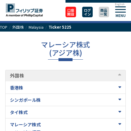
English
口座
ログ
商品
開設
イン
一覧
MENU
TOP
/
外国株
/
Malaysia
/
Ticker 5225
マレーシア株式
(アジア株)
外国株
香港株
シンガポール株
タイ株式
マレーシア株式