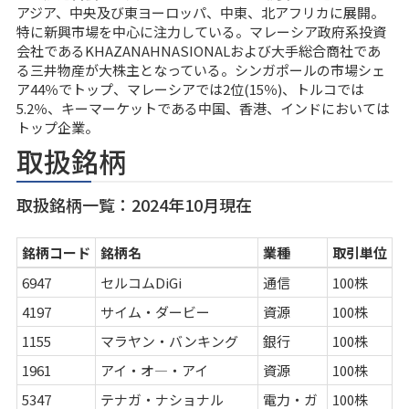
アジア、中央及び東ヨーロッパ、中東、北アフリカに展開。
特に新興市場を中心に注力している。マレーシア政府系投資
会社であるKHAZANAHNASIONALおよび大手総合商社であ
る三井物産が大株主となっている。シンガポールの市場シェ
ア44％でトップ、マレーシアでは2位(15％)、トルコでは
5.2％、キーマーケットである中国、香港、インドにおいては
トップ企業。
取扱銘柄
取扱銘柄一覧：2024年10月現在
銘柄コード
銘柄名
業種
取引単位
6947
セルコムDiGi
通信
100株
4197
サイム・ダービー
資源
100株
1155
マラヤン・バンキング
銀行
100株
1961
アイ・オ―・アイ
資源
100株
5347
テナガ・ナショナル
電力・ガ
100株