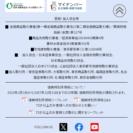
登録・加入協会等
金融商品取引業者(第一種金融商品取引業及び第二種金融商品取引業)／関東財務
局長（金商）第127号
商品先物取引業者／経済産業省20240430商第6号
農林水産省指令6新食第341号
宅地建物取引業者／東京都知事（1）第110368号
加入協会／
日本証券業協会
、
一般社団法人金融先物取引業協会
、
日本商品先物取引協会
、
一般社団法人日本STO協会
、
公益社団法人東京都宅地建物取引業協会
加入取引所／
東京証券取引所
、
大阪取引所
、
東京商品取引所
、
福岡証券取引所
、
名古
屋証券取引所
、
札幌証券取引所
、
東京金融取引所
復興特別所得税について／
2013年1月1日から2037年12月31日までの25年間、復興特別所得税が課税されます。
復興特別所得税リーフレット
復興特別所得税Q&A
75才以上のお客様へのお知らせとお願い／
75才以上のお客様との取引に関するリーフレット
FOLLOW US