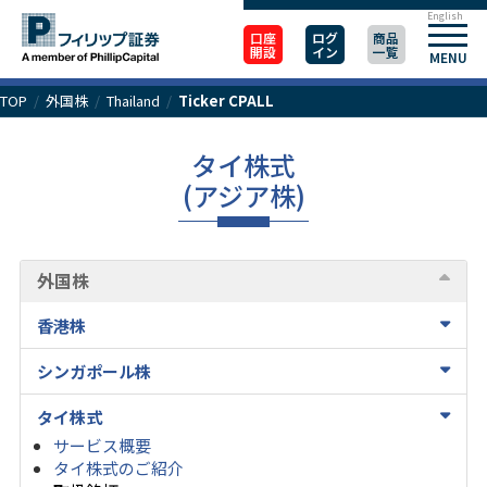
English
口座
ログ
商品
開設
イン
一覧
MENU
TOP
/
外国株
/
Thailand
/
Ticker CPALL
タイ株式
(アジア株)
外国株
香港株
シンガポール株
タイ株式
サービス概要
タイ株式のご紹介