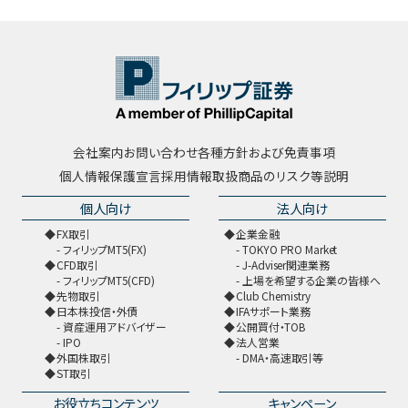
会社案内
お問い合わせ
各種方針および免責事項
個人情報保護宣言
採用情報
取扱商品のリスク等説明
個人向け
法人向け
FX取引
企業金融
フィリップMT5(FX)
TOKYO PRO Market
CFD取引
J-Adviser関連業務
フィリップMT5(CFD)
上場を希望する企業の皆様へ
先物取引
Club Chemistry
日本株投信・外債
IFAサポート業務
資産運用アドバイザー
公開買付・TOB
IPO
法人営業
外国株取引
DMA・高速取引等
ST取引
お役立ちコンテンツ
キャンペーン