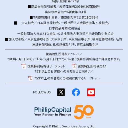
局長（金商）第127号
商品先物取引業者／経済産業省20240430商第6号
農林水産省指令6新食第341号
宅地建物取引業者／東京都知事（1）第110368号
加入協会／
日本証券業協会
、
一般社団法人金融先物取引業協会
、
日本商品先物取引協会
、
一般社団法人日本STO協会
、
公益社団法人東京都宅地建物取引業協会
加入取引所／
東京証券取引所
、
大阪取引所
、
東京商品取引所
、
福岡証券取引所
、
名古
屋証券取引所
、
札幌証券取引所
、
東京金融取引所
復興特別所得税について／
2013年1月1日から2037年12月31日までの25年間、復興特別所得税が課税されます。
復興特別所得税リーフレット
復興特別所得税Q&A
75才以上のお客様へのお知らせとお願い／
75才以上のお客様との取引に関するリーフレット
FOLLOW US
Copyright © Phillip Securities Japan, Ltd.