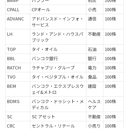
BANP
バンプー
石炭
100株
CPALL
CPオール
小売
100株
ADVANC
アドバンスド・インフォ・
通信
100株
サービス
LH
ランド・アンド・ハウスパ
不動産
100株
ブリック
TOP
タイ・オイル
石油
100株
BBL
バンコク銀行
銀行
100株
RATCH
ラチャブリ・グループ
電力
100株
TVO
タイ・ベジタブル・オイル
食品
100株
BEM
バンコク・エクスプレスウ
建設
100株
ェイ&メトロ
BDMS
バンコク・ドゥシット・メ
ヘルス
100株
ディカル
ケア
SC
SC アセット
不動産
100株
CRC
セントラル・リテール
小売り
100株