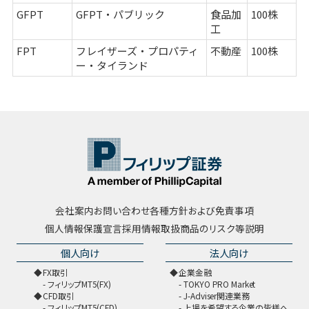
GFPT
GFPT・パブリック
食品加
100株
工
FPT
フレイザーズ・プロパティ
不動産
100株
ー・タイランド
会社案内
お問い合わせ
各種方針および免責事項
個人情報保護宣言
採用情報
取扱商品のリスク等説明
個人向け
法人向け
FX取引
企業金融
フィリップMT5(FX)
TOKYO PRO Market
CFD取引
J-Adviser関連業務
フィリップMT5(CFD)
上場を希望する企業の皆様へ