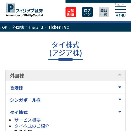
English
口座
ログ
商品
開設
イン
一覧
MENU
TOP
/
外国株
/
Thailand
/
Ticker TVO
タイ株式
(アジア株)
外国株
香港株
シンガポール株
タイ株式
サービス概要
タイ株式のご紹介