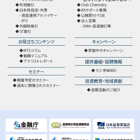
先物取引
Club Chemistry
日本株投信・外債
IFAサポート業務
資産運用アドバイザー
公開買付・TOB
IPO
法人営業
外国株取引
DMA・高速取引等
ST取引
お役立ちコンテンツ
キャンペーン
MT5コラム
実施中のキャンペーン
動画マニュアル
提供番組・協賛情報
アナリストレポート
ラジオNIKKEI
セミナー
開催予定のセミナー
投資教育・地域貢献
過去に開催されたセミナー
各種活動のご紹介