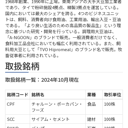
1968年創業、1990年に上場。東南アジアの大手大豆加工業者
であり、タイで粉砕施設4拠点、精製3拠点を運営している。
国内においては最大のシェアを誇る。4つのビジネスユニッ
トは、飼料、消費者向け食用油、工業用油、輸出入豆・豆油
である。「より良い生活のための高品質の製品生」という理
念に基づいた研究・開発を行っている。調理用大豆油は、
「A-NGOON」のブランドで販売。一般消費者だけでなく、
食料加工品会社においても幅広く利用されている。また、飼
料用大豆として「TVO Hipromeal」のブランド名で販売。牧
畜従事者に利用されている。
取扱銘柄
取扱銘柄一覧：2024年10月現在
銘柄コード
銘柄名
業種
取引単位
CPF
チャルーン・ポーカパン・
食品
100株
フーズ
SCC
サイアム・セメント
建材
100株