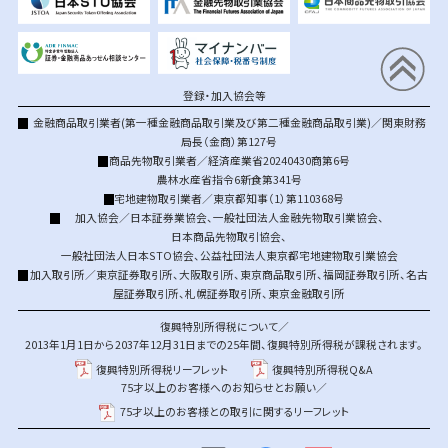
登録・加入協会等
金融商品取引業者(第一種金融商品取引業及び第二種金融商品取引業)／関東財務
局長（金商）第127号
商品先物取引業者／経済産業省20240430商第6号
農林水産省指令6新食第341号
宅地建物取引業者／東京都知事（1）第110368号
加入協会／
日本証券業協会
、
一般社団法人金融先物取引業協会
、
日本商品先物取引協会
、
一般社団法人日本STO協会
、
公益社団法人東京都宅地建物取引業協会
加入取引所／
東京証券取引所
、
大阪取引所
、
東京商品取引所
、
福岡証券取引所
、
名古
屋証券取引所
、
札幌証券取引所
、
東京金融取引所
復興特別所得税について／
2013年1月1日から2037年12月31日までの25年間、復興特別所得税が課税されます。
復興特別所得税リーフレット
復興特別所得税Q&A
75才以上のお客様へのお知らせとお願い／
75才以上のお客様との取引に関するリーフレット