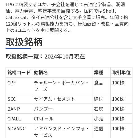
LPGに精製するほか、子会社を通じて石油化学製品、潤滑
油、電力発電、輸送事業を展開する。国内ではShell、
Caltex Oil、タイ石油公社を含む大手企業に販売。年間で約
120億リットルの精製能力を持ち、原油蒸留・改良・品質向
上の3ユニットを主に展開する。
取扱銘柄
取扱銘柄一覧：2024年10月現在
銘柄コード
銘柄名
業種
取引単位
CPF
チャルーン・ポーカパン・
食品
100株
フーズ
SCC
サイアム・セメント
建材
100株
BANP
バンプー
石炭
100株
CPALL
CPオール
小売
100株
ADVANC
アドバンスド・インフォ・
通信
100株
サービス