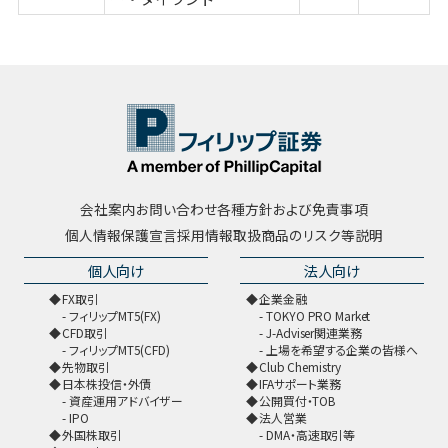
会社案内
お問い合わせ
各種方針および免責事項
個人情報保護宣言
採用情報
取扱商品のリスク等説明
個人向け
法人向け
FX取引
企業金融
フィリップMT5(FX)
TOKYO PRO Market
CFD取引
J-Adviser関連業務
フィリップMT5(CFD)
上場を希望する企業の皆様へ
先物取引
Club Chemistry
日本株投信・外債
IFAサポート業務
資産運用アドバイザー
公開買付・TOB
IPO
法人営業
外国株取引
DMA・高速取引等