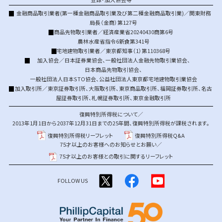
金融商品取引業者(第一種金融商品取引業及び第二種金融商品取引業)／関東財務
局長（金商）第127号
商品先物取引業者／経済産業省20240430商第6号
農林水産省指令6新食第341号
宅地建物取引業者／東京都知事（1）第110368号
加入協会／
日本証券業協会
、
一般社団法人金融先物取引業協会
、
日本商品先物取引協会
、
一般社団法人日本STO協会
、
公益社団法人東京都宅地建物取引業協会
加入取引所／
東京証券取引所
、
大阪取引所
、
東京商品取引所
、
福岡証券取引所
、
名古
屋証券取引所
、
札幌証券取引所
、
東京金融取引所
復興特別所得税について／
2013年1月1日から2037年12月31日までの25年間、復興特別所得税が課税されます。
復興特別所得税リーフレット
復興特別所得税Q&A
75才以上のお客様へのお知らせとお願い／
75才以上のお客様との取引に関するリーフレット
FOLLOW US