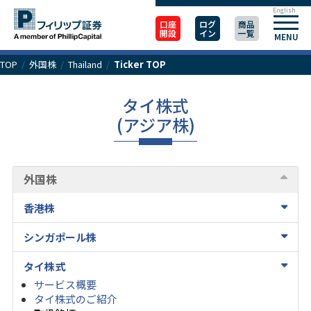
English
口座
ログ
商品
開設
イン
一覧
MENU
TOP
/
外国株
/
Thailand
/
Ticker TOP
タイ株式
(アジア株)
外国株
香港株
シンガポール株
タイ株式
サービス概要
タイ株式のご紹介