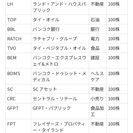
LH
ランド・アンド・ハウスパ
不動産
100株
ブリック
TOP
タイ・オイル
石油
100株
BBL
バンコク銀行
銀行
100株
RATCH
ラチャブリ・グループ
電力
100株
TVO
タイ・ベジタブル・オイル
食品
100株
BEM
バンコク・エクスプレスウ
建設
100株
ェイ&メトロ
BDMS
バンコク・ドゥシット・メ
ヘルス
100株
ディカル
ケア
SC
SC アセット
不動産
100株
CRC
セントラル・リテール
小売り
100株
GFPT
GFPT・パブリック
食品加
100株
工
FPT
フレイザーズ・プロパティ
不動産
100株
ー・タイランド