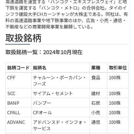
高速道路を運営する「バンコク・エキスプレスウェイ」と地
下鉄を運営する「バンコク・メトロ」の合併会社。タイのイ
ンフラ建設大手CHカーンチャンが大株主である。同社は、有
料の高速道路事業や地下鉄事業のほか、広告・小売・通信・
不動産などの商業開発事業を展開している。
取扱銘柄
取扱銘柄一覧：2024年10月現在
銘柄コード
銘柄名
業種
取引単位
CPF
チャルーン・ポーカパン・
食品
100株
フーズ
SCC
サイアム・セメント
建材
100株
BANP
バンプー
石炭
100株
CPALL
CPオール
小売
100株
ADVANC
アドバンスド・インフォ・
通信
100株
サービス