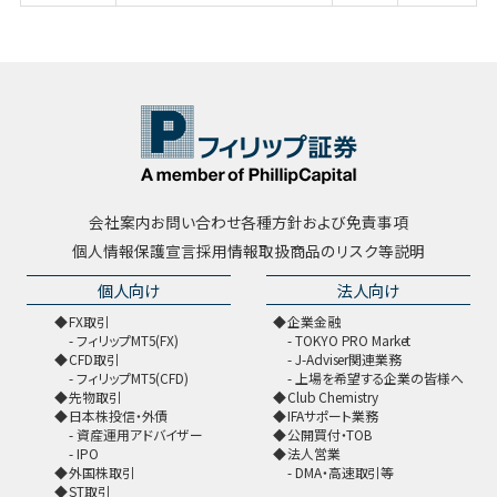
会社案内
お問い合わせ
各種方針および免責事項
個人情報保護宣言
採用情報
取扱商品のリスク等説明
個人向け
法人向け
FX取引
企業金融
フィリップMT5(FX)
TOKYO PRO Market
CFD取引
J-Adviser関連業務
フィリップMT5(CFD)
上場を希望する企業の皆様へ
先物取引
Club Chemistry
日本株投信・外債
IFAサポート業務
資産運用アドバイザー
公開買付・TOB
IPO
法人営業
外国株取引
DMA・高速取引等
ST取引