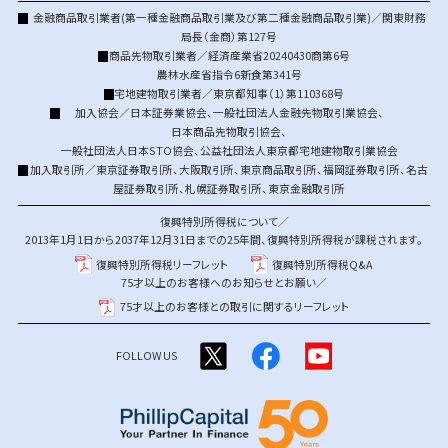
金融商品取引業者(第一種金融商品取引業及び第二種金融商品取引業)／関東財務
局長（金商）第127号
商品先物取引業者／経済産業省20240430商第6号
農林水産省指令6新食第341号
宅地建物取引業者／東京都知事（1）第110368号
加入協会／
日本証券業協会
、
一般社団法人金融先物取引業協会
、
日本商品先物取引協会
、
一般社団法人日本STO協会
、
公益社団法人東京都宅地建物取引業協会
加入取引所／
東京証券取引所
、
大阪取引所
、
東京商品取引所
、
福岡証券取引所
、
名古
屋証券取引所
、
札幌証券取引所
、
東京金融取引所
復興特別所得税について／
2013年1月1日から2037年12月31日までの25年間、復興特別所得税が課税されます。
復興特別所得税リーフレット
復興特別所得税Q&A
75才以上のお客様へのお知らせとお願い／
75才以上のお客様との取引に関するリーフレット
FOLLOW US