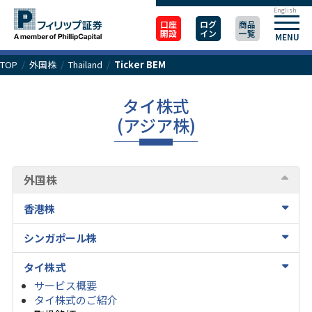
English
口座
ログ
商品
開設
イン
一覧
MENU
TOP
/
外国株
/
Thailand
/
Ticker BEM
タイ株式
(アジア株)
外国株
香港株
シンガポール株
タイ株式
サービス概要
タイ株式のご紹介