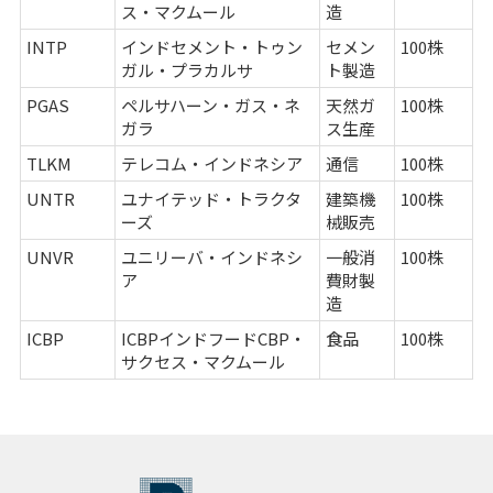
ス・マクムール
造
INTP
インドセメント・トゥン
セメン
100株
ガル・プラカルサ
ト製造
PGAS
ペルサハーン・ガス・ネ
天然ガ
100株
ガラ
ス生産
TLKM
テレコム・インドネシア
通信
100株
UNTR
ユナイテッド・トラクタ
建築機
100株
ーズ
械販売
UNVR
ユニリーバ・インドネシ
一般消
100株
ア
費財製
造
ICBP
ICBPインドフードCBP・
食品
100株
サクセス・マクムール