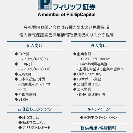
会社案内
お問い合わせ
各種方針および免責事項
個人情報保護宣言
採用情報
取扱商品のリスク等説明
個人向け
法人向け
FX取引
企業金融
フィリップMT5(FX)
TOKYO PRO Market
CFD取引
J-Adviser関連業務
フィリップMT5(CFD)
上場を希望する企業の皆様へ
先物取引
Club Chemistry
日本株投信・外債
IFAサポート業務
資産運用アドバイザー
公開買付・TOB
IPO
法人営業
外国株取引
DMA・高速取引等
ST取引
お役立ちコンテンツ
キャンペーン
MT5コラム
実施中のキャンペーン
動画マニュアル
提供番組・協賛情報
アナリストレポート