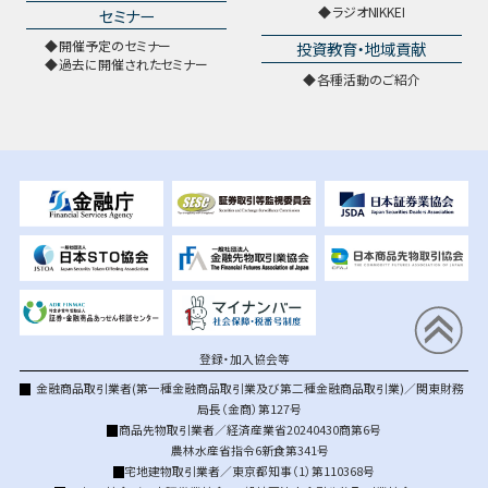
ラジオNIKKEI
セミナー
開催予定のセミナー
投資教育・地域貢献
過去に開催されたセミナー
各種活動のご紹介
登録・加入協会等
金融商品取引業者(第一種金融商品取引業及び第二種金融商品取引業)／関東財務
局長（金商）第127号
商品先物取引業者／経済産業省20240430商第6号
農林水産省指令6新食第341号
宅地建物取引業者／東京都知事（1）第110368号