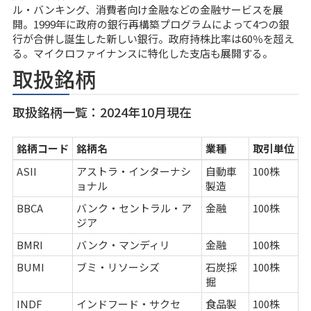
ル・バンキング、消費者向け金融などの金融サービスを展
開。1999年に政府の銀行再構築プログラムによって4つの銀
行が合併し誕生した新しい銀行。政府持株比率は60％を超え
る。マイクロファイナンスに特化した支店も展開する。
取扱銘柄
取扱銘柄一覧：2024年10月現在
銘柄コード
銘柄名
業種
取引単位
ASII
アストラ・インターナシ
自動車
100株
ョナル
製造
BBCA
バンク・セントラル・ア
金融
100株
ジア
BMRI
バンク・マンディリ
金融
100株
BUMI
ブミ・リソーシズ
石炭採
100株
掘
INDF
インドフード・サクセ
食品製
100株