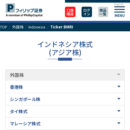
English
口座
ログ
商品
開設
イン
一覧
MENU
TOP
/
外国株
/
Indonesia
/
Ticker BMRI
インドネシア株式
(アジア株)
外国株
香港株
シンガポール株
タイ株式
マレーシア株式