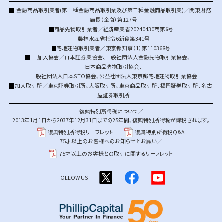
金融商品取引業者(第一種金融商品取引業及び第二種金融商品取引業)／関東財務
局長（金商）第127号
商品先物取引業者／経済産業省20240430商第6号
農林水産省指令6新食第341号
宅地建物取引業者／東京都知事（1）第110368号
加入協会／
日本証券業協会
、
一般社団法人金融先物取引業協会
、
日本商品先物取引協会
、
一般社団法人日本STO協会
、
公益社団法人東京都宅地建物取引業協会
加入取引所／
東京証券取引所
、
大阪取引所
、
東京商品取引所
、
福岡証券取引所
、
名古
屋証券取引所
復興特別所得税について／
2013年1月1日から2037年12月31日までの25年間、復興特別所得税が課税されます。
復興特別所得税リーフレット
復興特別所得税Q&A
75才以上のお客様へのお知らせとお願い／
75才以上のお客様との取引に関するリーフレット
FOLLOW US