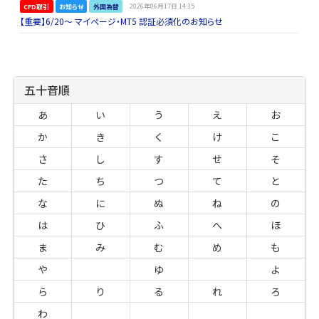
CFD取引
お知らせ
外国為替
2026年06月17日 14:35
【重要】6/20～ マイページ・MT5 認証必須化のお知らせ
五十音順
あ
い
う
え
お
か
き
く
け
こ
さ
し
す
せ
そ
た
ち
つ
て
と
な
に
ぬ
ね
の
は
ひ
ふ
へ
ほ
ま
み
む
め
も
や
ゆ
よ
ら
り
る
れ
ろ
わ