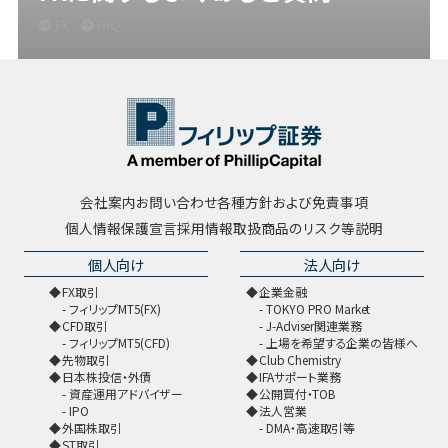
FX
FAQ
会社案内
お問い合わせ
各種方針および免責事項
個人情報保護宣言
採用情報
取扱商品のリスク等説明
個人向け
法人向け
FX取引
企業金融
フィリップMT5(FX)
TOKYO PRO Market
CFD取引
J-Adviser関連業務
フィリップMT5(CFD)
上場を希望する企業の皆様へ
先物取引
Club Chemistry
日本株投信・外債
IFAサポート業務
資産運用アドバイザー
公開買付・TOB
IPO
法人営業
外国株取引
DMA・高速取引等
ST取引