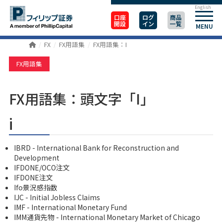
English
口座
ログ
商品
開設
イン
一覧
MENU
FX
FX用語集
FX用語集：I
FX用語集
FX用語集：頭文字「I」
i
IBRD - International Bank for Reconstruction and
Development
IFDONE/OCO注文
IFDONE注文
Ifo景況感指数
IJC - Initial Jobless Claims
IMF - International Monetary Fund
IMM通貨先物 - International Monetary Market of Chicago