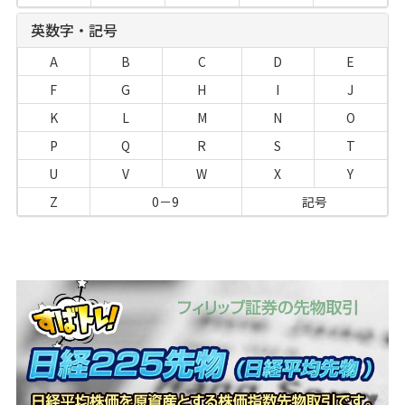
英数字・記号
A
B
C
D
E
F
G
H
I
J
K
L
M
N
O
P
Q
R
S
T
U
V
W
X
Y
Z
0－9
記号