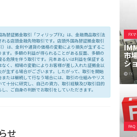
FX
国為替証拠金取引「フィリップFX」は、金融商品取引法
される店頭金融先物取引です。店頭外国為替証拠金取引
IM
取引）は、金利や通貨の価格の変動により損失が生ずるこ
ります。多額の利益が得られることがある反面、多額の
市
被る危険を伴う取引です。元本あるいは利益を保証する
シ
はなく、相場の変動によりお客様が差し入れた証拠金以
失が生ずる場合がございます。したがって、取引を開始
FX
合または継続して行なう場合には、取引の仕組みやリス
いて十分に研究し、自己の資力、取引経験及び取引目的
らし、ご自身の判断でお取引をしていただきます。
FAQ
らせ