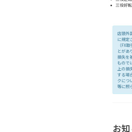
三役好転
店頭外
に規定
（FX
とがあ
損失を
もので
上の損
する場
クにつ
等に照
お知