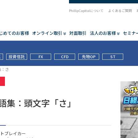
PhillipCapitalについて
よくあるご質問
じめてのお客様
オンライン取引
対面取引
法人のお客様
セミナ
式
投資信託
FX
CFD
先物OP
ST
集：さ
集
用語集：頭文字「さ」
トブレイカー