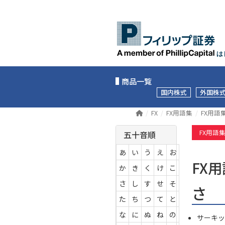
は
商品一覧
国内株式
外国株
FX
FX用語集
FX用語
FX用語
五十音順
あ
い
う
え
お
FX
か
き
く
け
こ
さ
し
す
せ
そ
さ
た
ち
つ
て
と
な
に
ぬ
ね
の
サーキッ