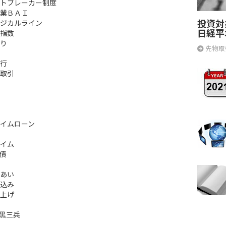
トブレーカー制度
業ＢＡＩ
投資対
ジカルライン
日経平
指数
り
先物取
行
取引
イムローン
イム
債
あい
込み
上げ
 黒三兵