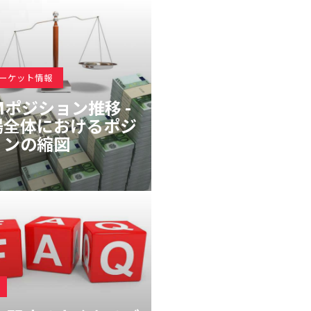
マーケット情報
Mポジション推移 -
場全体におけるポジ
ョンの縮図