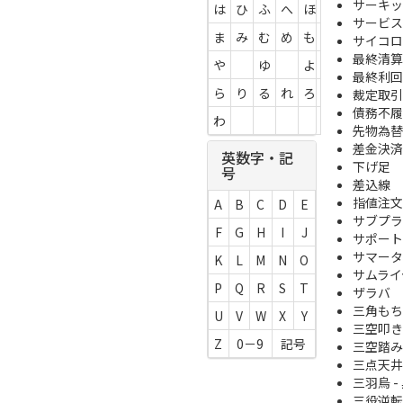
サーキッ
は
ひ
ふ
へ
ほ
サービス
ま
み
む
め
も
サイコロ
最終清算
や
ゆ
よ
最終利回
ら
り
る
れ
ろ
裁定取引
債務不履
わ
先物為替
差金決済
英数字・記
下げ足
号
差込線
指値注文
A
B
C
D
E
サブプラ
F
G
H
I
J
サポート
サマータ
K
L
M
N
O
サムライ
P
Q
R
S
T
ザラバ
三角もち
U
V
W
X
Y
三空叩き
Z
0－9
記号
三空踏み
三点天井
三羽烏 -
三役逆転