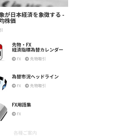
象が日本経済を象徴する -
均株価
引
先物・FX
経済指標為替カレンダー
FX
先物取引
為替市況ヘッドライン
FX
先物取引
FX用語集
FX
各種ご案内