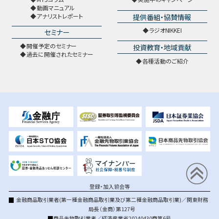
動画マニュアル
提供番組・協賛情報
アナリストレポート
ラジオNIKKEI
セミナー
開催予定のセミナー
投資教育・地域貢献
過去に開催されたセミナー
各種活動のご紹介
登録・加入協会等
金融商品取引業者(第一種金融商品取引業及び第二種金融商品取引業)／関東財務
局長（金商）第127号
商品先物取引業者／経済産業省20240430商第6号