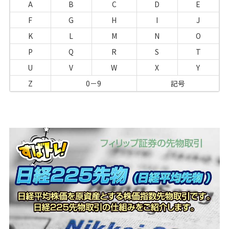
A
B
C
D
E
F
G
H
I
J
K
L
M
N
O
P
Q
R
S
T
U
V
W
X
Y
Z
0－9
記号