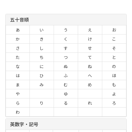
五十音順
あ
い
う
え
お
か
き
く
け
こ
さ
し
す
せ
そ
た
ち
つ
て
と
な
に
ぬ
ね
の
は
ひ
ふ
へ
ほ
ま
み
む
め
も
や
ゆ
よ
ら
り
る
れ
ろ
わ
英数字・記号