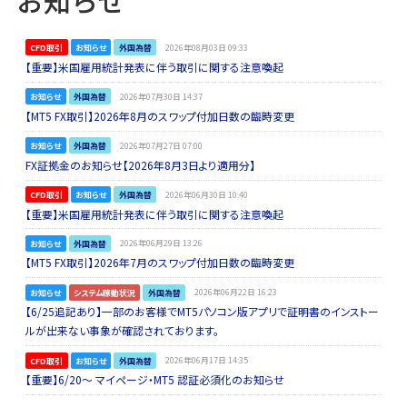
CFD取引
お知らせ
外国為替
2026年08月03日 09:33
【重要】米国雇用統計発表に伴う取引に関する注意喚起
お知らせ
外国為替
2026年07月30日 14:37
【MT5 FX取引】2026年8月のスワップ付加日数の臨時変更
お知らせ
外国為替
2026年07月27日 07:00
FX証拠金のお知らせ【2026年8月3日より適用分】
CFD取引
お知らせ
外国為替
2026年06月30日 10:40
【重要】米国雇用統計発表に伴う取引に関する注意喚起
お知らせ
外国為替
2026年06月29日 13:26
【MT5 FX取引】2026年7月のスワップ付加日数の臨時変更
お知らせ
システム稼動状況
外国為替
2026年06月22日 16:23
【6/25追記あり】一部のお客様でMT5パソコン版アプリで証明書のインストー
ルが出来ない事象が確認されております。
CFD取引
お知らせ
外国為替
2026年06月17日 14:35
【重要】6/20～ マイページ・MT5 認証必須化のお知らせ