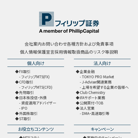
会社案内
お問い合わせ
各種方針および免責事項
個人情報保護宣言
採用情報
取扱商品のリスク等説明
個人向け
法人向け
FX取引
企業金融
フィリップMT5(FX)
TOKYO PRO Market
CFD取引
J-Adviser関連業務
フィリップMT5(CFD)
上場を希望する企業の皆様へ
先物取引
Club Chemistry
日本株投信・外債
IFAサポート業務
資産運用アドバイザー
公開買付・TOB
IPO
法人営業
外国株取引
DMA・高速取引等
ST取引
お役立ちコンテンツ
キャンペーン
MT5コラム
実施中のキャンペーン