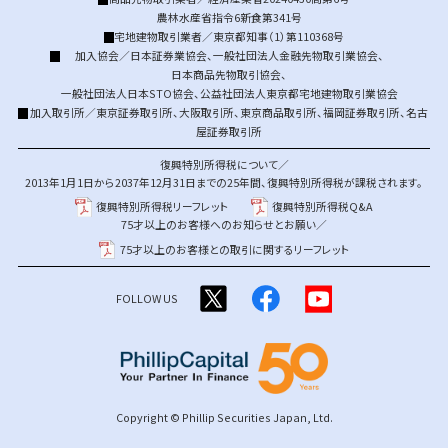
農林水産省指令6新食第341号
宅地建物取引業者／東京都知事（1）第110368号
加入協会／
日本証券業協会
、
一般社団法人金融先物取引業協会
、
日本商品先物取引協会
、
一般社団法人日本STO協会
、
公益社団法人東京都宅地建物取引業協会
加入取引所／
東京証券取引所
、
大阪取引所
、
東京商品取引所
、
福岡証券取引所
、
名古
屋証券取引所
復興特別所得税について／
2013年1月1日から2037年12月31日までの25年間、復興特別所得税が課税されます。
復興特別所得税リーフレット
復興特別所得税Q&A
75才以上のお客様へのお知らせとお願い／
75才以上のお客様との取引に関するリーフレット
FOLLOW US
Copyright © Phillip Securities Japan, Ltd.