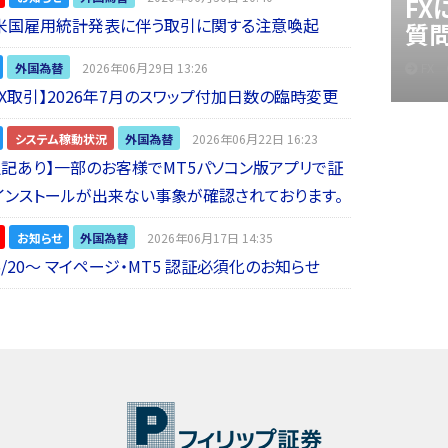
F
】米国雇用統計発表に伴う取引に関する注意喚起
質
FX
外国為替
2026年06月29日 13:26
 FX取引】2026年7月のスワップ付加日数の臨時変更
システム稼動状況
外国為替
2026年06月22日 16:23
5追記あり】一部のお客様でMT5パソコン版アプリで証
インストールが出来ない事象が確認されております。
お知らせ
外国為替
2026年06月17日 14:35
6/20～ マイページ・MT5 認証必須化のお知らせ