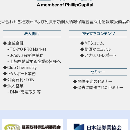
問い合わせ
各種方針および免責事項
個人情報保護宣言
採用情報
取扱商品の
法人向け
お役立ちコンテンツ
企業金融
MT5コラム
TOKYO PRO Market
動画マニュアル
J-Adviser関連業務
アナリストレポート
上場を希望する企業の皆様へ
Club Chemistry
セミナー
IFAサポート業務
公開買付・TOB
開催予定のセミナー
法人営業
過去に開催されたセミナー
DMA・高速取引等