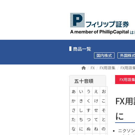
は
商品一覧
国内株式
外国株
FX
FX用語集
FX用語
FX用語
五十音順
あ
い
う
え
お
FX
か
き
く
け
こ
さ
し
す
せ
そ
に
た
ち
つ
て
と
な
に
ぬ
ね
の
ニクソン