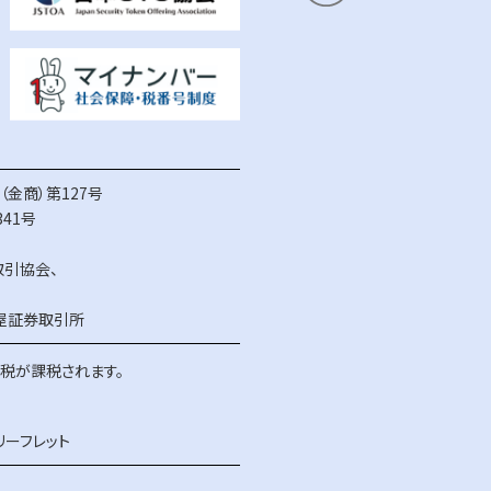
金商）第127号
41号
取引協会
、
屋証券取引所
得税が課税されます。
リーフレット