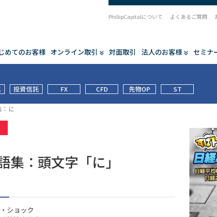
PhillipCapitalについて
よくあるご質問
じめてのお客様
オンライン取引
対面取引
法人のお客様
セミナ
式
投資信託
FX
CFD
先物OP
ST
集：に
集
用語集：頭文字「に」
・ショック