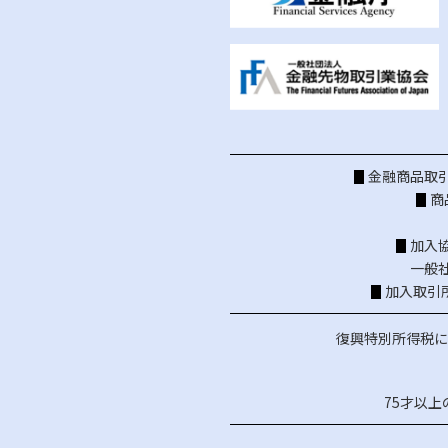
金融商品取引
商
加入
一般
加入取引
復興特別所得税に
75才以