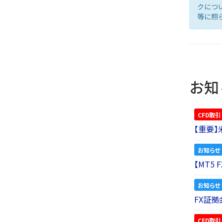
クにつ
等に照
お知
CFD取引
【重要
お知らせ
【MT5
お知らせ
FX証拠
CFD取引