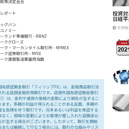
政策決定会合
投資対
レポート
日経平
ビッグバン
先物取
コノミー
ーランド準備銀行 - RBNZ
ーククローズ
ーク・マーカンタイル取引所 - NYMEX
ク証券取引所 - NYSE
ーク連銀製造業雇用指数
国為替証拠金取引「フィリップFX」は、金融商品取引法
される店頭金融先物取引です。店頭外国為替証拠金取引
取引）は、金利や通貨の価格の変動により損失が生ずるこ
ります。多額の利益が得られることがある反面、多額の
被る危険を伴う取引です。元本あるいは利益を保証する
はなく、相場の変動によりお客様が差し入れた証拠金以
失が生ずる場合がございます。したがって、取引を開始
合または継続して行なう場合には、取引の仕組みやリス