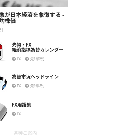
象が日本経済を象徴する -
均株価
引
先物・FX
経済指標為替カレンダー
FX
先物取引
為替市況ヘッドライン
FX
先物取引
FX用語集
FX
各種ご案内