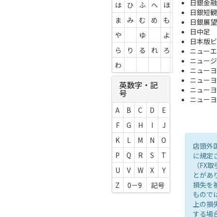
日銀金融
は
ひ
ふ
へ
ほ
日銀短観
ま
み
む
め
も
日銀展望
日中足
や
ゆ
よ
日本版
ら
り
る
れ
ろ
ニューエ
ニュージ
わ
ニューヨ
ニューヨ
英数字・記
ニューヨー
号
ニューヨ
A
B
C
D
E
F
G
H
I
J
K
L
M
N
O
店頭外
P
Q
R
S
T
に規定
（FX
U
V
W
X
Y
とがあ
損失を
Z
0－9
記号
もので
上の損
する場