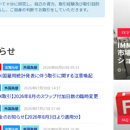
いて十分に研究し、自己の資力、取引経験及び取引目的
らし、ご自身の判断でお取引をしていただきます。
FX
IM
らせ
市
シ
お知らせ
外国為替
2026年08月03日 09:33
FX
】米国雇用統計発表に伴う取引に関する注意喚起
外国為替
2026年07月30日 14:37
 FX取引】2026年8月のスワップ付加日数の臨時変更
外国為替
2026年07月27日 07:00
金のお知らせ【2026年8月3日より適用分】
FAQ
お知らせ
外国為替
2026年06月30日 10:40