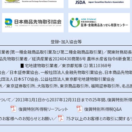
登録・加入協会等
業者(第一種金融商品取引業及び第二種金融商品取引業)／関東財務局長（
品先物取引業者／経済産業省20240430商第6号
農林水産省指令6新食第3
宅地建物取引業者／東京都知事（1）第110368号
協会／
日本証券業協会
、
一般社団法人金融先物取引業協会
、
日本商品先物
社団法人日本STO協会
、
公益社団法人東京都宅地建物取引業協会
所／
東京証券取引所
、
大阪取引所
、
東京商品取引所
、
福岡証券取引所
、
名古
ついて／
2013年1月1日から2037年12月31日までの25年間、復興特別所
復興特別所得税リーフレット
復興特別所得税Q&A
上のお客様へのお知らせとお願い／
75才以上のお客様との取引に関する