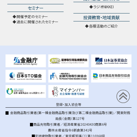
ラジオNIKKEI
セミナー
開催予定のセミナー
投資教育・地域貢献
過去に開催されたセミナー
各種活動のご紹介
登録・加入協会等
金融商品取引業者(第一種金融商品取引業及び第二種金融商品取引業)／関東財務
局長（金商）第127号
商品先物取引業者／経済産業省20240430商第6号
農林水産省指令6新食第341号
宅地建物取引業者／東京都知事（1）第110368号