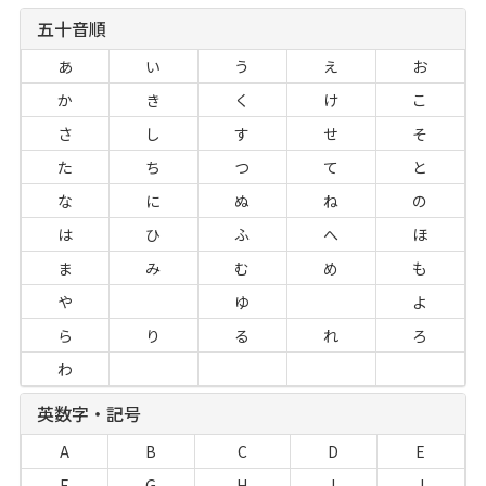
五十音順
あ
い
う
え
お
か
き
く
け
こ
さ
し
す
せ
そ
た
ち
つ
て
と
な
に
ぬ
ね
の
は
ひ
ふ
へ
ほ
ま
み
む
め
も
や
ゆ
よ
ら
り
る
れ
ろ
わ
英数字・記号
A
B
C
D
E
F
G
H
I
J