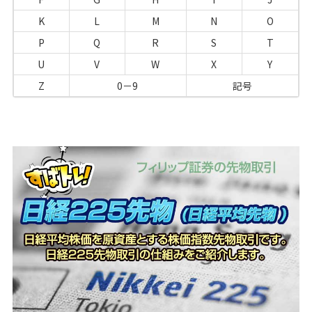
K
L
M
N
O
P
Q
R
S
T
U
V
W
X
Y
Z
0－9
記号