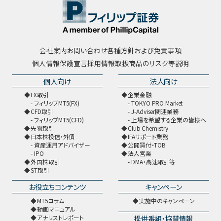
会社案内
お問い合わせ
各種方針および免責事項
個人情報保護宣言
採用情報
取扱商品のリスク等説明
個人向け
法人向け
FX取引
企業金融
フィリップMT5(FX)
TOKYO PRO Market
CFD取引
J-Adviser関連業務
フィリップMT5(CFD)
上場を希望する企業の皆様へ
先物取引
Club Chemistry
日本株投信・外債
IFAサポート業務
資産運用アドバイザー
公開買付・TOB
IPO
法人営業
外国株取引
DMA・高速取引等
ST取引
お役立ちコンテンツ
キャンペーン
MT5コラム
実施中のキャンペーン
動画マニュアル
提供番組・協賛情報
アナリストレポート