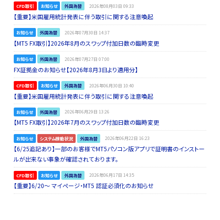
CFD取引
お知らせ
外国為替
2026年08月03日 09:33
【重要】米国雇用統計発表に伴う取引に関する注意喚起
お知らせ
外国為替
2026年07月30日 14:37
【MT5 FX取引】2026年8月のスワップ付加日数の臨時変更
お知らせ
外国為替
2026年07月27日 07:00
FX証拠金のお知らせ【2026年8月3日より適用分】
CFD取引
お知らせ
外国為替
2026年06月30日 10:40
【重要】米国雇用統計発表に伴う取引に関する注意喚起
お知らせ
外国為替
2026年06月29日 13:26
【MT5 FX取引】2026年7月のスワップ付加日数の臨時変更
お知らせ
システム稼動状況
外国為替
2026年06月22日 16:23
【6/25追記あり】一部のお客様でMT5パソコン版アプリで証明書のインストー
ルが出来ない事象が確認されております。
CFD取引
お知らせ
外国為替
2026年06月17日 14:35
【重要】6/20～ マイページ・MT5 認証必須化のお知らせ