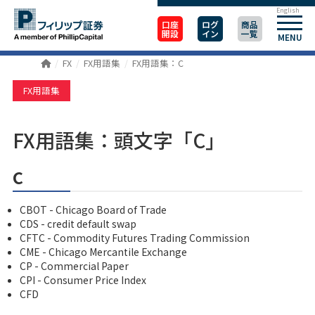
English
口座
ログ
商品
開設
イン
一覧
MENU
FX
FX用語集
FX用語集：C
FX用語集
FX用語集：頭文字「C」
c
CBOT - Chicago Board of Trade
CDS - credit default swap
CFTC - Commodity Futures Trading Commission
CME - Chicago Mercantile Exchange
CP - Commercial Paper
CPI - Consumer Price Index
CFD