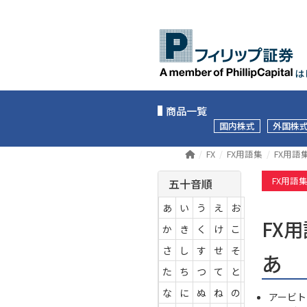
は
商品一覧
国内株式
外国株
FX
FX用語集
FX用語
FX用語
五十音順
あ
い
う
え
お
FX
か
き
く
け
こ
さ
し
す
せ
そ
あ
た
ち
つ
て
と
な
に
ぬ
ね
の
アービト