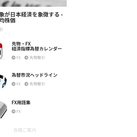
象が日本経済を象徴する -
均株価
引
先物・FX
経済指標為替カレンダー
FX
先物取引
為替市況ヘッドライン
FX
先物取引
FX用語集
FX
各種ご案内