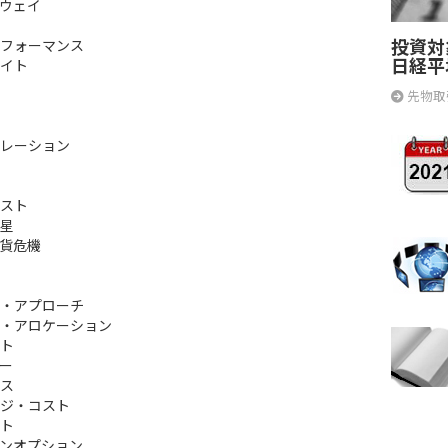
ウェイ
投資対
フォーマンス
日経平
イト
先物取
レーション
スト
星
貨危機
・アプローチ
・アロケーション
ト
ー
ス
ジ・コスト
ト
ンオプション