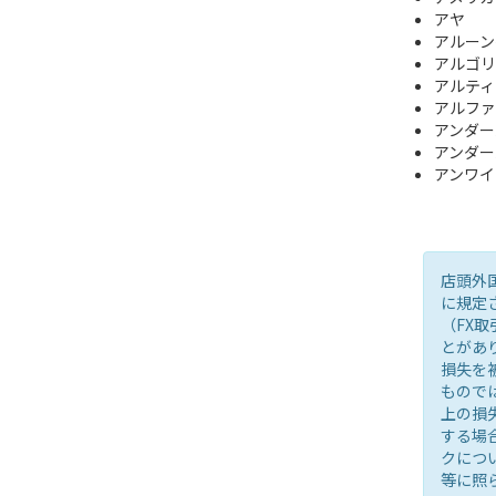
アヤ
アルーン
アルゴリ
アルティ
アルファ
アンダー
アンダー
アンワイ
店頭外
に規定
（FX
とがあ
損失を
もので
上の損
する場
クにつ
等に照