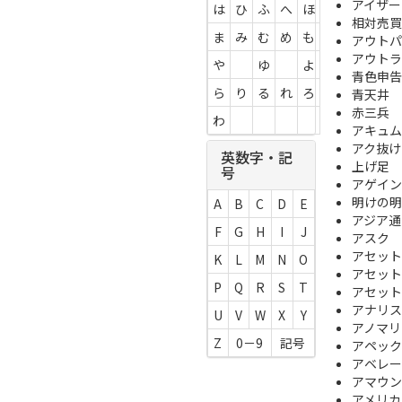
アイザー
は
ひ
ふ
へ
ほ
相対売買
ま
み
む
め
も
アウトパ
アウトラ
や
ゆ
よ
青色申告
ら
り
る
れ
ろ
青天井
赤三兵
わ
アキュム
アク抜け
英数字・記
上げ足
号
アゲイン
明けの明
A
B
C
D
E
アジア通
F
G
H
I
J
アスク
アセット
K
L
M
N
O
アセット
P
Q
R
S
T
アセット
アナリス
U
V
W
X
Y
アノマリ
Z
0－9
記号
アペック
アベレー
アマウン
アメリカ