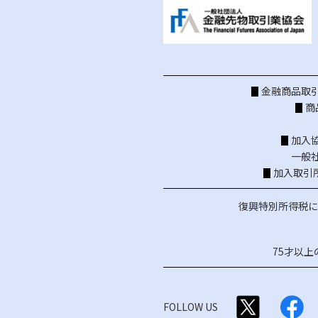
金融商品取引
商
加入
一般
加入取引
復興特別所得税に
75才以
FOLLOW US