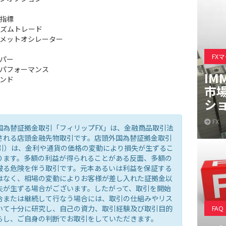
指標
ズムトレード
メットオシレーター
FX
パー
パフォーマンス
IM
ンド
市
シ
FX
国為替証拠金取引「フィリップFX」は、金融商品取引法
される店頭金融先物取引です。店頭外国為替証拠金取引
取引）は、金利や通貨の価格の変動により損失が生ずるこ
ります。多額の利益が得られることがある反面、多額の
被る危険を伴う取引です。元本あるいは利益を保証する
はなく、相場の変動によりお客様が差し入れた証拠金以
失が生ずる場合がございます。したがって、取引を開始
合または継続して行なう場合には、取引の仕組みやリス
いて十分に研究し、自己の資力、取引経験及び取引目的
FAQ
らし、ご自身の判断でお取引をしていただきます。