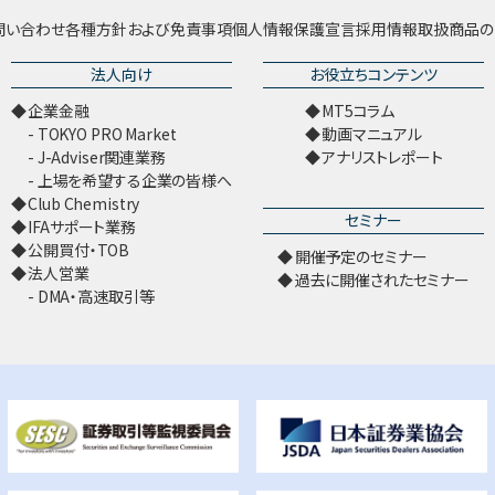
問い合わせ
各種方針および免責事項
個人情報保護宣言
採用情報
取扱商品の
法人向け
お役立ちコンテンツ
企業金融
MT5コラム
TOKYO PRO Market
動画マニュアル
J-Adviser関連業務
アナリストレポート
上場を希望する企業の皆様へ
Club Chemistry
セミナー
IFAサポート業務
公開買付・TOB
開催予定のセミナー
法人営業
過去に開催されたセミナー
DMA・高速取引等