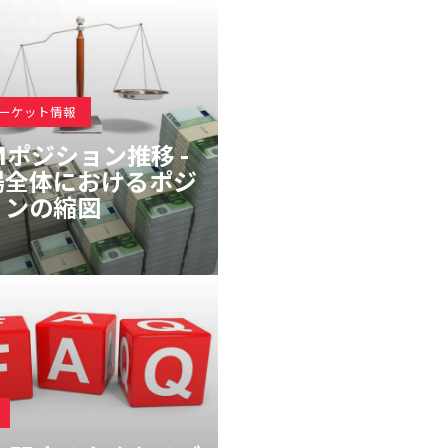
マーケット情報
Mポジション推移 -
場全体におけるポジ
ョンの縮図