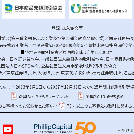
登録・加入協会等
業者(第一種金融商品取引業及び第二種金融商品取引業)／関東財務局長（
品先物取引業者／経済産業省20240430商第6号
農林水産省指令6新食第3
宅地建物取引業者／東京都知事（1）第110368号
協会／
日本証券業協会
、
一般社団法人金融先物取引業協会
、
日本商品先物
社団法人日本STO協会
、
公益社団法人東京都宅地建物取引業協会
所／
東京証券取引所
、
大阪取引所
、
東京商品取引所
、
福岡証券取引所
、
名古
ついて／
2013年1月1日から2037年12月31日までの25年間、復興特別所
復興特別所得税リーフレット
復興特別所得税Q&A
上のお客様へのお知らせとお願い／
75才以上のお客様との取引に関する
Copyrigh