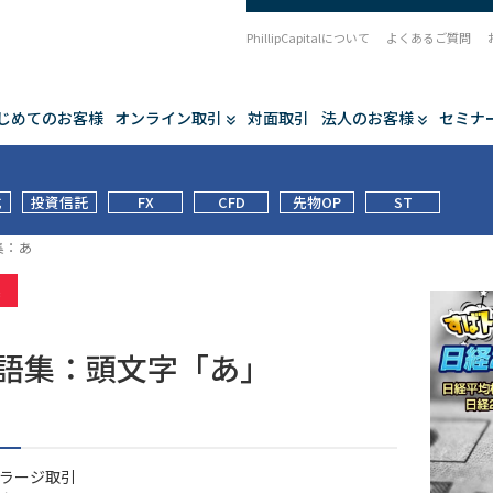
PhillipCapitalについて
よくあるご質問
じめてのお客様
オンライン取引
対面取引
法人のお客様
セミナ
式
投資信託
FX
CFD
先物OP
ST
集：あ
集
用語集：頭文字「あ」
ラージ取引