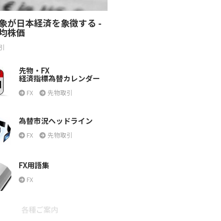
象が日本経済を象徴する -
均株価
引
先物・FX
経済指標為替カレンダー
FX
先物取引
為替市況ヘッドライン
FX
先物取引
FX用語集
FX
各種ご案内