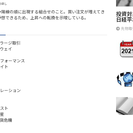
のほし
→陽線の順に出現する組合せのこと。買い注文が増えてき
投資対
予想できるため、上昇への転換を示唆している。
日経平
先物取
ラージ取引
ウェイ
フォーマンス
イト
レーション
スト
星
貨危機