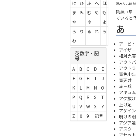
は
ひ
ふ
へ
ほ
読み方：あけ
陰線→星
ま
み
む
め
も
ていると
や
ゆ
よ
あ
ら
り
る
れ
ろ
わ
アービト
アイザー
英数字・記
相対売買
号
アウトパ
アウトラ
A
B
C
D
E
青色申告
F
G
H
I
J
青天井
赤三兵
K
L
M
N
O
アキュム
P
Q
R
S
T
アク抜け
上げ足
U
V
W
X
Y
アゲイン
Z
0－9
記号
明けの明
アジア通
アスク
アセット