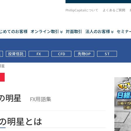
PhillipCapitalについて
よくあるご質問
じめてのお客様
オンライン取引
対面取引
法人のお客様
セミナ
式
投資信託
FX
CFD
先物OP
ST
明星
集
けの明星
FX用語集
の明星とは