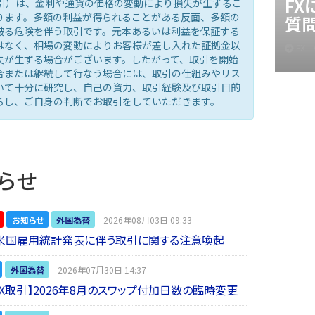
F
取引）は、金利や通貨の価格の変動により損失が生ずるこ
ります。多額の利益が得られることがある反面、多額の
質
被る危険を伴う取引です。元本あるいは利益を保証する
はなく、相場の変動によりお客様が差し入れた証拠金以
FX
失が生ずる場合がございます。したがって、取引を開始
合または継続して行なう場合には、取引の仕組みやリス
いて十分に研究し、自己の資力、取引経験及び取引目的
らし、ご自身の判断でお取引をしていただきます。
らせ
お知らせ
外国為替
2026年08月03日 09:33
】米国雇用統計発表に伴う取引に関する注意喚起
外国為替
2026年07月30日 14:37
 FX取引】2026年8月のスワップ付加日数の臨時変更