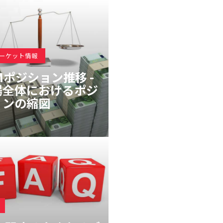
マーケット情報
Mポジション推移 -
場全体におけるポジ
ョンの縮図