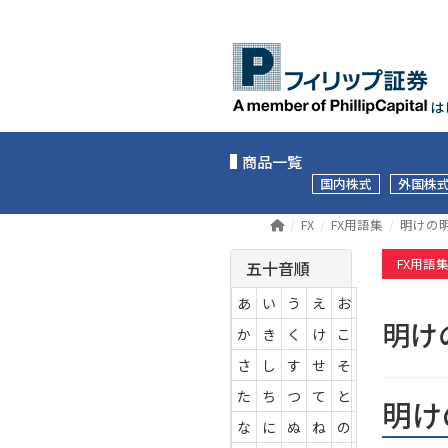
は
商品一覧
国内株式
外国株
FX
FX用語集
明けの
FX用語
五十音順
あ
い
う
え
お
明
か
き
く
け
こ
さ
し
す
せ
そ
た
ち
つ
て
と
明け
な
に
ぬ
ね
の