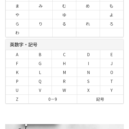
ま
み
む
め
も
や
ゆ
よ
ら
り
る
れ
ろ
わ
英数字・記号
A
B
C
D
E
F
G
H
I
J
K
L
M
N
O
P
Q
R
S
T
U
V
W
X
Y
Z
0－9
記号