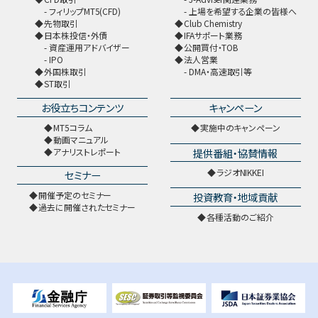
フィリップMT5(CFD)
上場を希望する企業の皆様へ
先物取引
Club Chemistry
日本株投信・外債
IFAサポート業務
資産運用アドバイザー
公開買付・TOB
IPO
法人営業
外国株取引
DMA・高速取引等
ST取引
お役立ちコンテンツ
キャンペーン
MT5コラム
実施中のキャンペーン
動画マニュアル
提供番組・協賛情報
アナリストレポート
ラジオNIKKEI
セミナー
開催予定のセミナー
投資教育・地域貢献
過去に開催されたセミナー
各種活動のご紹介