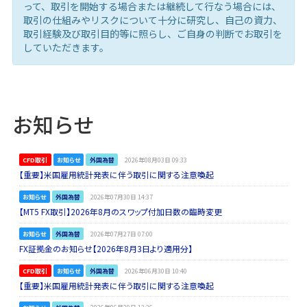
って、取引を開始する場合または継続して行なう場合には、
取引の仕組みやリスクについて十分に研究し、自己の資力、
取引経験及び取引目的等に照らし、ご自身の判断でお取引を
していただきます。
お知らせ
CFD取引
お知らせ
外国為替
2026年08月03日 09:33
【重要】米国雇用統計発表に伴う取引に関する注意喚起
お知らせ
外国為替
2026年07月30日 14:37
【MT5 FX取引】2026年8月のスワップ付加日数の臨時変更
お知らせ
外国為替
2026年07月27日 07:00
FX証拠金のお知らせ【2026年8月3日より適用分】
CFD取引
お知らせ
外国為替
2026年06月30日 10:40
【重要】米国雇用統計発表に伴う取引に関する注意喚起