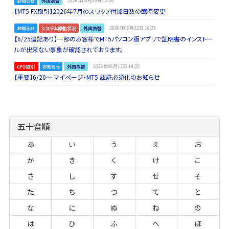
お知らせ
外国為替
2026年06月29日 13:26
【MT5 FX取引】2026年7月のスワップ付加日数の臨時変更
お知らせ
システム稼動状況
外国為替
2026年06月22日 16:23
【6/25追記あり】一部のお客様でMT5パソコン版アプリで証明書のインストー
ルが出来ない事象が確認されております。
CFD取引
お知らせ
外国為替
2026年06月17日 14:35
【重要】6/20～ マイページ・MT5 認証必須化のお知らせ
五十音順
あ
い
う
え
お
か
き
く
け
こ
さ
し
す
せ
そ
た
ち
つ
て
と
な
に
ぬ
ね
の
は
ひ
ふ
へ
ほ