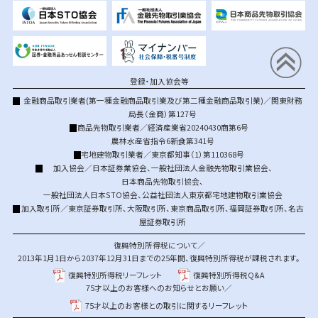
登録・加入協会等
金融商品取引業者(第一種金融商品取引業及び第二種金融商品取引業)／関東財務
局長（金商）第127号
商品先物取引業者／経済産業省20240430商第6号
農林水産省指令6新食第341号
宅地建物取引業者／東京都知事（1）第110368号
加入協会／
日本証券業協会
、
一般社団法人金融先物取引業協会
、
日本商品先物取引協会
、
一般社団法人日本STO協会
、
公益社団法人東京都宅地建物取引業協会
加入取引所／
東京証券取引所
、
大阪取引所
、
東京商品取引所
、
福岡証券取引所
、
名古
屋証券取引所
復興特別所得税について／
2013年1月1日から2037年12月31日までの25年間、復興特別所得税が課税されます。
復興特別所得税リーフレット
復興特別所得税Q&A
75才以上のお客様へのお知らせとお願い／
75才以上のお客様との取引に関するリーフレット