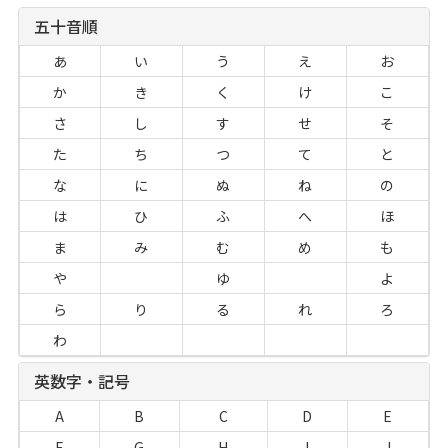
五十音順
あ
い
う
え
お
か
き
く
け
こ
さ
し
す
せ
そ
た
ち
つ
て
と
な
に
ぬ
ね
の
は
ひ
ふ
へ
ほ
ま
み
む
め
も
や
ゆ
よ
ら
り
る
れ
ろ
わ
英数字・記号
A
B
C
D
E
F
G
H
I
J