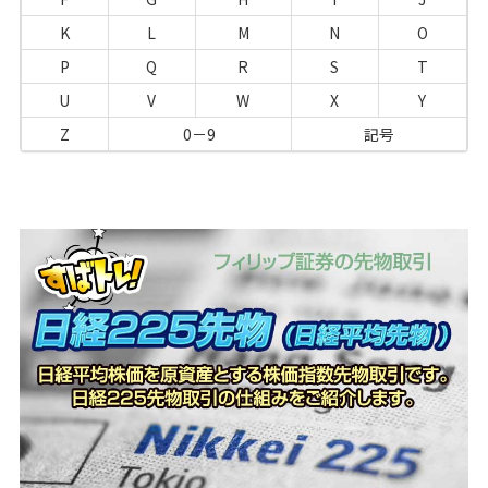
K
L
M
N
O
P
Q
R
S
T
U
V
W
X
Y
Z
0－9
記号