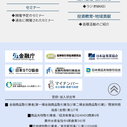
ラジオNIKKEI
セミナー
開催予定のセミナー
投資教育・地域貢献
過去に開催されたセミナー
各種活動のご紹介
登録・加入協会等
金融商品取引業者(第一種金融商品取引業及び第二種金融商品取引業)／関東財務
局長（金商）第127号
商品先物取引業者／経済産業省20240430商第6号
農林水産省指令6新食第341号
宅地建物取引業者／東京都知事（1）第110368号