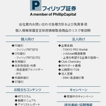
会社案内
お問い合わせ
各種方針および免責事項
個人情報保護宣言
採用情報
取扱商品のリスク等説明
個人向け
法人向け
FX取引
企業金融
フィリップMT5(FX)
TOKYO PRO Market
CFD取引
J-Adviser関連業務
フィリップMT5(CFD)
上場を希望する企業の皆様へ
先物取引
Club Chemistry
日本株投信・外債
IFAサポート業務
資産運用アドバイザー
公開買付・TOB
IPO
法人営業
外国株取引
DMA・高速取引等
ST取引
お役立ちコンテンツ
キャンペーン
MT5コラム
実施中のキャンペーン
動画マニュアル
提供番組・協賛情報
アナリストレポート