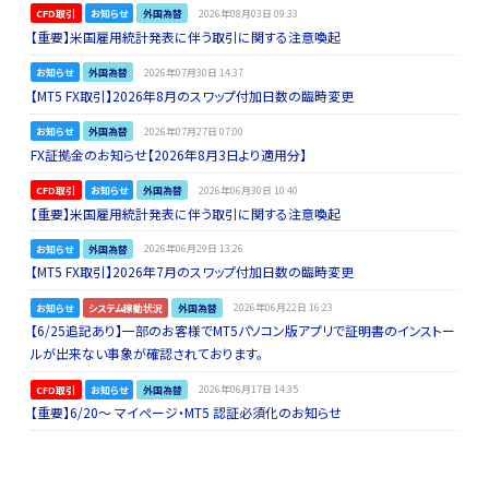
CFD取引
お知らせ
外国為替
2026年08月03日 09:33
【重要】米国雇用統計発表に伴う取引に関する注意喚起
お知らせ
外国為替
2026年07月30日 14:37
【MT5 FX取引】2026年8月のスワップ付加日数の臨時変更
お知らせ
外国為替
2026年07月27日 07:00
FX証拠金のお知らせ【2026年8月3日より適用分】
CFD取引
お知らせ
外国為替
2026年06月30日 10:40
【重要】米国雇用統計発表に伴う取引に関する注意喚起
お知らせ
外国為替
2026年06月29日 13:26
【MT5 FX取引】2026年7月のスワップ付加日数の臨時変更
お知らせ
システム稼動状況
外国為替
2026年06月22日 16:23
【6/25追記あり】一部のお客様でMT5パソコン版アプリで証明書のインストー
ルが出来ない事象が確認されております。
CFD取引
お知らせ
外国為替
2026年06月17日 14:35
【重要】6/20～ マイページ・MT5 認証必須化のお知らせ