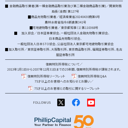
金融商品取引業者(第一種金融商品取引業及び第二種金融商品取引業)／関東財務
局長（金商）第127号
商品先物取引業者／経済産業省20240430商第6号
農林水産省指令6新食第341号
宅地建物取引業者／東京都知事（1）第110368号
加入協会／
日本証券業協会
、
一般社団法人金融先物取引業協会
、
日本商品先物取引協会
、
一般社団法人日本STO協会
、
公益社団法人東京都宅地建物取引業協会
加入取引所／
東京証券取引所
、
大阪取引所
、
東京商品取引所
、
福岡証券取引所
、
名古
屋証券取引所
復興特別所得税について／
2013年1月1日から2037年12月31日までの25年間、復興特別所得税が課税されます。
復興特別所得税リーフレット
復興特別所得税Q&A
75才以上のお客様へのお知らせとお願い／
75才以上のお客様との取引に関するリーフレット
FOLLOW US