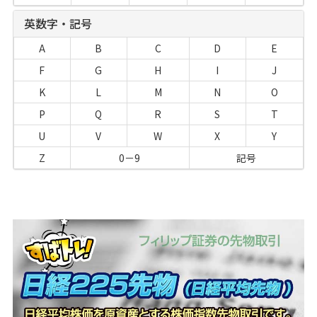
英数字・記号
A
B
C
D
E
F
G
H
I
J
K
L
M
N
O
P
Q
R
S
T
U
V
W
X
Y
Z
0－9
記号