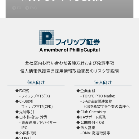
FX
FAQ
会社案内
お問い合わせ
各種方針および免責事項
個人情報保護宣言
採用情報
取扱商品のリスク等説明
個人向け
法人向け
FX取引
企業金融
フィリップMT5(FX)
TOKYO PRO Market
CFD取引
J-Adviser関連業務
フィリップMT5(CFD)
上場を希望する企業の皆様へ
先物取引
Club Chemistry
日本株投信・外債
IFAサポート業務
資産運用アドバイザー
公開買付・TOB
IPO
法人営業
外国株取引
DMA・高速取引等
ST取引