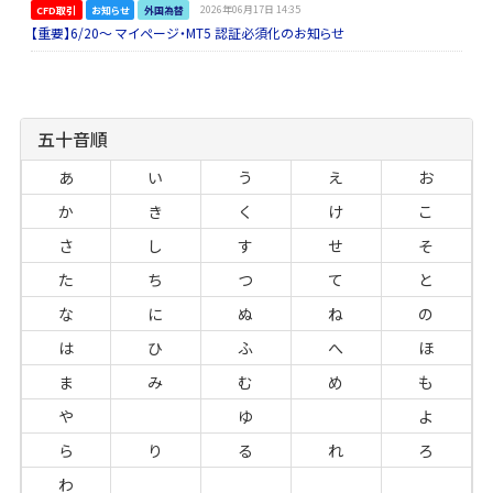
CFD取引
お知らせ
外国為替
2026年06月17日 14:35
【重要】6/20～ マイページ・MT5 認証必須化のお知らせ
五十音順
あ
い
う
え
お
か
き
く
け
こ
さ
し
す
せ
そ
た
ち
つ
て
と
な
に
ぬ
ね
の
は
ひ
ふ
へ
ほ
ま
み
む
め
も
や
ゆ
よ
ら
り
る
れ
ろ
わ