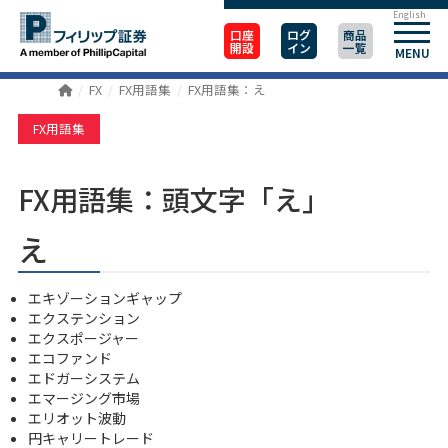
English
口座
ログ
商品
開設
イン
一覧
MENU
FX
FX用語集
FX用語集：え
FX用語集
FX用語集：頭文字「え」
え
エキゾーションギャップ
エクステンション
エクスポージャー
エコファンド
エドガーシステム
エマージング市場
エリオット波動
円キャリートレード