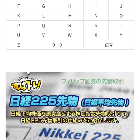
F
G
H
I
J
K
L
M
N
O
P
Q
R
S
T
U
V
W
X
Y
Z
0－9
記号