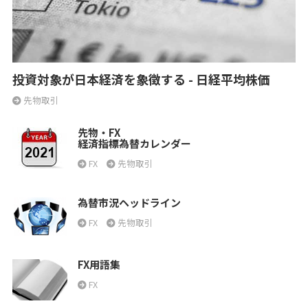
投資対象が日本経済を象徴する - 日経平均株価
先物取引
先物・FX
経済指標為替カレンダー
FX
先物取引
為替市況ヘッドライン
FX
先物取引
FX用語集
FX