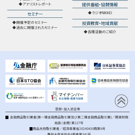
提供番組・協賛情報
アナリストレポート
ラジオNIKKEI
セミナー
開催予定のセミナー
投資教育・地域貢献
過去に開催されたセミナー
各種活動のご紹介
登録・加入協会等
金融商品取引業者(第一種金融商品取引業及び第二種金融商品取引業)／関東財務
局長（金商）第127号
商品先物取引業者／経済産業省20240430商第6号
農林水産省指令6新食第341号