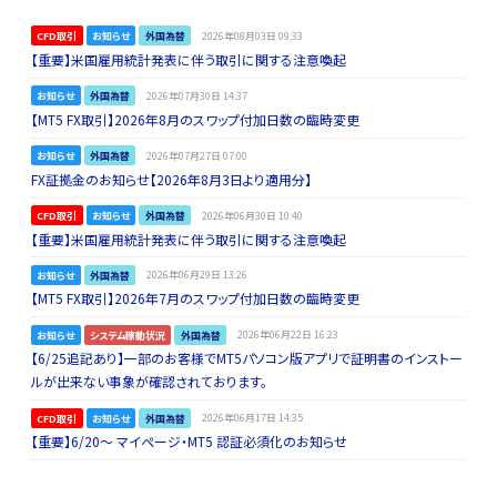
CFD取引
お知らせ
外国為替
2026年08月03日 09:33
【重要】米国雇用統計発表に伴う取引に関する注意喚起
お知らせ
外国為替
2026年07月30日 14:37
【MT5 FX取引】2026年8月のスワップ付加日数の臨時変更
お知らせ
外国為替
2026年07月27日 07:00
FX証拠金のお知らせ【2026年8月3日より適用分】
CFD取引
お知らせ
外国為替
2026年06月30日 10:40
【重要】米国雇用統計発表に伴う取引に関する注意喚起
お知らせ
外国為替
2026年06月29日 13:26
【MT5 FX取引】2026年7月のスワップ付加日数の臨時変更
お知らせ
システム稼動状況
外国為替
2026年06月22日 16:23
【6/25追記あり】一部のお客様でMT5パソコン版アプリで証明書のインストー
ルが出来ない事象が確認されております。
CFD取引
お知らせ
外国為替
2026年06月17日 14:35
【重要】6/20～ マイページ・MT5 認証必須化のお知らせ