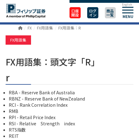
English
口座
ログ
商品
開設
イン
一覧
MENU
FX
FX用語集
FX用語集：R
FX用語集
FX用語集：頭文字「R」
r
RBA - Reserve Bank of Australia
RBNZ - Reserve Bank of NewZealand
RCI - Rank Correlation Index
RMB
RPI - Retail Price Index
RSI - Relative Strength index
RTS指数
REIT