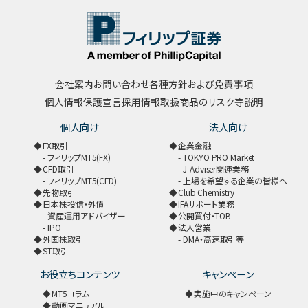
会社案内
お問い合わせ
各種方針および免責事項
個人情報保護宣言
採用情報
取扱商品のリスク等説明
個人向け
法人向け
FX取引
企業金融
フィリップMT5(FX)
TOKYO PRO Market
CFD取引
J-Adviser関連業務
フィリップMT5(CFD)
上場を希望する企業の皆様へ
先物取引
Club Chemistry
日本株投信・外債
IFAサポート業務
資産運用アドバイザー
公開買付・TOB
IPO
法人営業
外国株取引
DMA・高速取引等
ST取引
お役立ちコンテンツ
キャンペーン
MT5コラム
実施中のキャンペーン
動画マニュアル