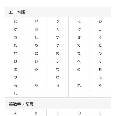
五十音順
あ
い
う
え
お
か
き
く
け
こ
さ
し
す
せ
そ
た
ち
つ
て
と
な
に
ぬ
ね
の
は
ひ
ふ
へ
ほ
ま
み
む
め
も
や
ゆ
よ
ら
り
る
れ
ろ
わ
英数字・記号
A
B
C
D
E