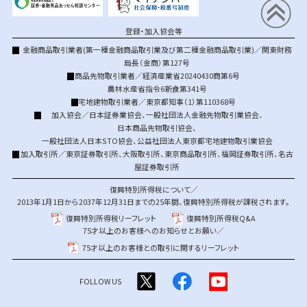
登録・加入協会等
金融商品取引業者(第一種金融商品取引業及び第二種金融商品取引業)／関東財務
局長（金商）第127号
商品先物取引業者／経済産業省20240430商第6号
農林水産省指令6新食第341号
宅地建物取引業者／東京都知事（1）第110368号
加入協会／
日本証券業協会
、
一般社団法人金融先物取引業協会
、
日本商品先物取引協会
、
一般社団法人日本STO協会
、
公益社団法人東京都宅地建物取引業協会
加入取引所／
東京証券取引所
、
大阪取引所
、
東京商品取引所
、
福岡証券取引所
、
名古
屋証券取引所
復興特別所得税について／
2013年1月1日から2037年12月31日までの25年間、復興特別所得税が課税されます。
復興特別所得税リーフレット
復興特別所得税Q&A
75才以上のお客様へのお知らせとお願い／
75才以上のお客様との取引に関するリーフレット
FOLLOW US