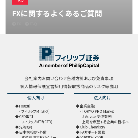
FXに関するよくあるご質問
FX
FAQ
会社案内
お問い合わせ
各種方針および免責事項
個人情報保護宣言
採用情報
取扱商品のリスク等説明
個人向け
法人向け
FX取引
企業金融
フィリップMT5(FX)
TOKYO PRO Market
CFD取引
J-Adviser関連業務
フィリップMT5(CFD)
上場を希望する企業の皆様へ
先物取引
Club Chemistry
日本株投信・外債
IFAサポート業務
資産運用アドバイザー
公開買付・TOB