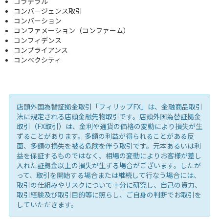
コラテラル
コンバージェンス取引
コンバーション
コンファメーション（コンファーム）
コンフィデンス
コンプライアンス
コンベクシティ
店頭外国為替証拠金取引「フィリップFX」は、金融商品取引
法に規定される店頭金融先物取引です。店頭外国為替証拠金
取引（FX取引）は、金利や通貨の価格の変動により損失が生
ずることがあります。多額の利益が得られることがある反
面、多額の損失を被る危険を伴う取引です。元本あるいは利
益を保証するものではなく、相場の変動によりお客様が差し
入れた証拠金以上の損失が生ずる場合がございます。したが
って、取引を開始する場合または継続して行なう場合には、
取引の仕組みやリスクについて十分に研究し、自己の資力、
取引経験及び取引目的等に照らし、ご自身の判断でお取引を
していただきます。