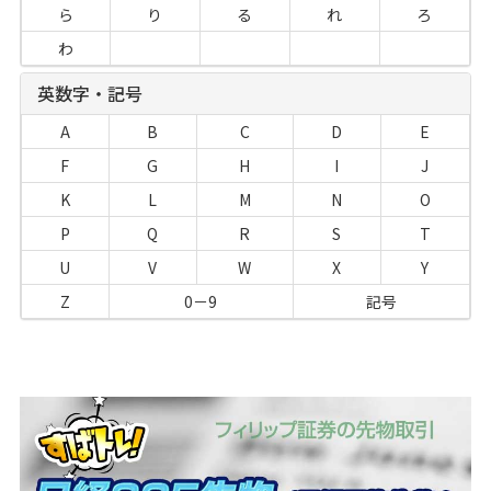
ら
り
る
れ
ろ
わ
英数字・記号
A
B
C
D
E
F
G
H
I
J
K
L
M
N
O
P
Q
R
S
T
U
V
W
X
Y
Z
0－9
記号