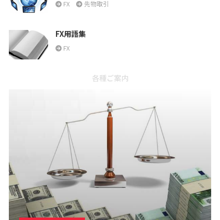
FX
先物取引
FX用語集
FX
各種ご案内