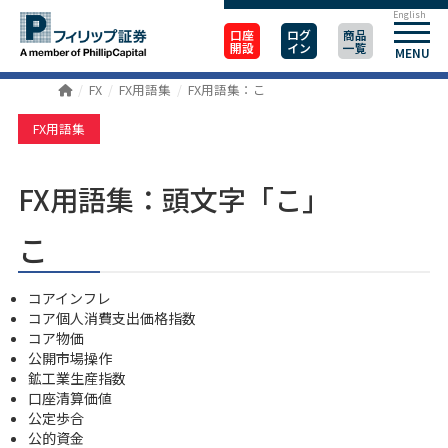
English
口座
ログ
商品
開設
イン
一覧
MENU
FX
FX用語集
FX用語集：こ
FX用語集
FX用語集：頭文字「こ」
こ
コアインフレ
コア個人消費支出価格指数
コア物価
公開市場操作
鉱工業生産指数
口座清算価値
公定歩合
公的資金