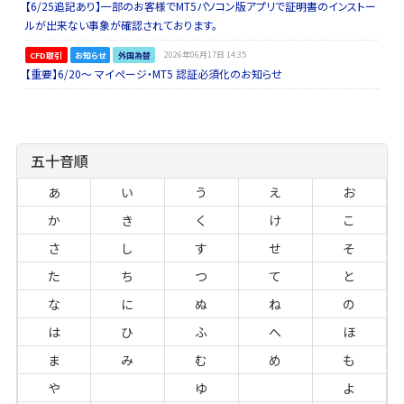
【6/25追記あり】一部のお客様でMT5パソコン版アプリで証明書のインストー
ルが出来ない事象が確認されております。
CFD取引
お知らせ
外国為替
2026年06月17日 14:35
【重要】6/20～ マイページ・MT5 認証必須化のお知らせ
五十音順
あ
い
う
え
お
か
き
く
け
こ
さ
し
す
せ
そ
た
ち
つ
て
と
な
に
ぬ
ね
の
は
ひ
ふ
へ
ほ
ま
み
む
め
も
や
ゆ
よ