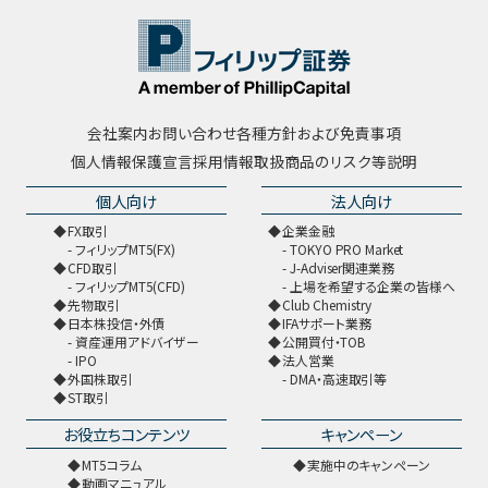
会社案内
お問い合わせ
各種方針および免責事項
個人情報保護宣言
採用情報
取扱商品のリスク等説明
個人向け
法人向け
FX取引
企業金融
フィリップMT5(FX)
TOKYO PRO Market
CFD取引
J-Adviser関連業務
フィリップMT5(CFD)
上場を希望する企業の皆様へ
先物取引
Club Chemistry
日本株投信・外債
IFAサポート業務
資産運用アドバイザー
公開買付・TOB
IPO
法人営業
外国株取引
DMA・高速取引等
ST取引
お役立ちコンテンツ
キャンペーン
MT5コラム
実施中のキャンペーン
動画マニュアル