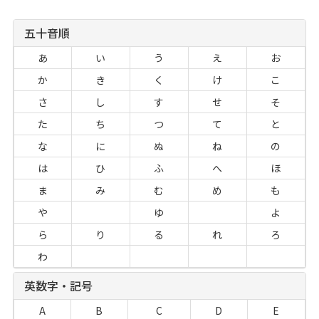
五十音順
あ
い
う
え
お
か
き
く
け
こ
さ
し
す
せ
そ
た
ち
つ
て
と
な
に
ぬ
ね
の
は
ひ
ふ
へ
ほ
ま
み
む
め
も
や
ゆ
よ
ら
り
る
れ
ろ
わ
英数字・記号
A
B
C
D
E