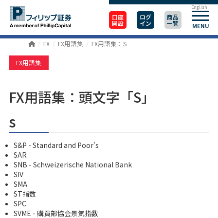
English
口座
ログ
商品
開設
イン
一覧
MENU
FX
FX用語集
FX用語集：S
FX用語集
FX用語集：頭文字「S」
s
S&P - Standard and Poor's
SAR
SNB - Schweizerische National Bank
SIV
SMA
ST指数
SPC
SVME - 購買部協会景気指数