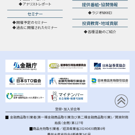
提供番組・協賛情報
アナリストレポート
ラジオNIKKEI
セミナー
開催予定のセミナー
投資教育・地域貢献
過去に開催されたセミナー
各種活動のご紹介
登録・加入協会等
金融商品取引業者(第一種金融商品取引業及び第二種金融商品取引業)／関東財務
局長（金商）第127号
商品先物取引業者／経済産業省20240430商第6号
農林水産省指令6新食第341号