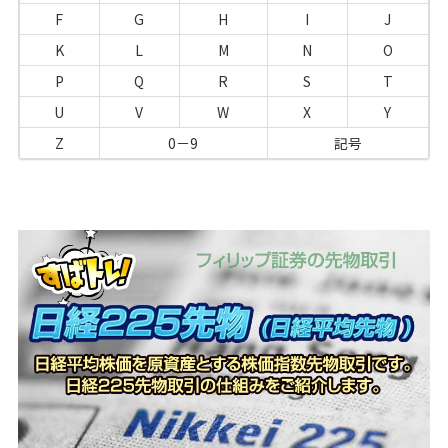
F
G
H
I
J
K
L
M
N
O
P
Q
R
S
T
U
V
W
X
Y
Z
0－9
記号