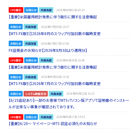
CFD取引
お知らせ
外国為替
2026年08月03日 09:33
【重要】米国雇用統計発表に伴う取引に関する注意喚起
お知らせ
外国為替
2026年07月30日 14:37
【MT5 FX取引】2026年8月のスワップ付加日数の臨時変更
お知らせ
外国為替
2026年07月27日 07:00
FX証拠金のお知らせ【2026年8月3日より適用分】
CFD取引
お知らせ
外国為替
2026年06月30日 10:40
【重要】米国雇用統計発表に伴う取引に関する注意喚起
お知らせ
外国為替
2026年06月29日 13:26
【MT5 FX取引】2026年7月のスワップ付加日数の臨時変更
お知らせ
システム稼動状況
外国為替
2026年06月22日 16:23
【6/25追記あり】一部のお客様でMT5パソコン版アプリで証明書のインストー
ルが出来ない事象が確認されております。
CFD取引
お知らせ
外国為替
2026年06月17日 14:35
【重要】6/20～ マイページ・MT5 認証必須化のお知らせ