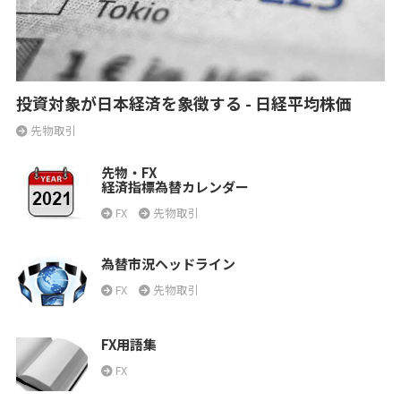
投資対象が日本経済を象徴する - 日経平均株価
先物取引
先物・FX
経済指標為替カレンダー
FX
先物取引
為替市況ヘッドライン
FX
先物取引
FX用語集
FX