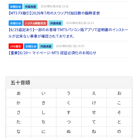
お知らせ
外国為替
2026年06月29日 13:26
【MT5 FX取引】2026年7月のスワップ付加日数の臨時変更
お知らせ
システム稼動状況
外国為替
2026年06月22日 16:23
【6/25追記あり】一部のお客様でMT5パソコン版アプリで証明書のインストー
ルが出来ない事象が確認されております。
CFD取引
お知らせ
外国為替
2026年06月17日 14:35
【重要】6/20～ マイページ・MT5 認証必須化のお知らせ
五十音順
あ
い
う
え
お
か
き
く
け
こ
さ
し
す
せ
そ
た
ち
つ
て
と
な
に
ぬ
ね
の