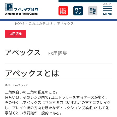
English
口座
ログ
商品
開設
イン
一覧
MENU
HOME
これはカテゴリ
アペックス
FX用語集
アペックス
FX用語集
アペックスとは
読み方：あぺっくす
三角保合いの三角の頂点のこと。
保合いは、そのレンジ内で7回上下ラリーをするケースが多く、
その多くはアペックスに到達する前にいずれかの方向にブレイク
し、ブレイク後の方向を新たなディレクション(方向性)として動
意付くという認識が一般的である。