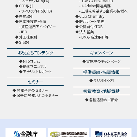
フィリップMT5(FX)
TOKYO PRO Market
CFD取引
J-Adviser関連業務
フィリップMT5(CFD)
上場を希望する企業の皆様へ
先物取引
Club Chemistry
日本株投信・外債
IFAサポート業務
資産運用アドバイザー
公開買付・TOB
IPO
法人営業
外国株取引
DMA・高速取引等
ST取引
お役立ちコンテンツ
キャンペーン
MT5コラム
実施中のキャンペーン
動画マニュアル
提供番組・協賛情報
アナリストレポート
ラジオNIKKEI
セミナー
開催予定のセミナー
投資教育・地域貢献
過去に開催されたセミナー
各種活動のご紹介