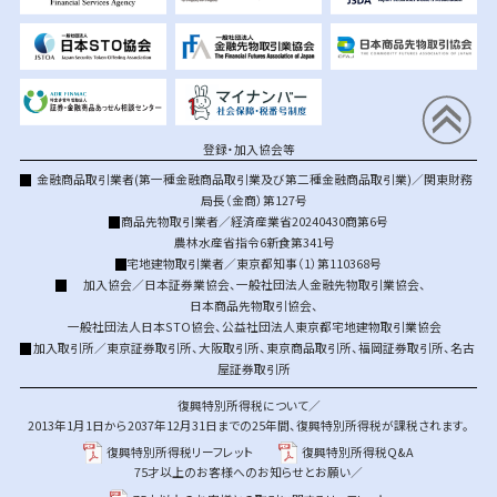
登録・加入協会等
金融商品取引業者(第一種金融商品取引業及び第二種金融商品取引業)／関東財務
局長（金商）第127号
商品先物取引業者／経済産業省20240430商第6号
農林水産省指令6新食第341号
宅地建物取引業者／東京都知事（1）第110368号
加入協会／
日本証券業協会
、
一般社団法人金融先物取引業協会
、
日本商品先物取引協会
、
一般社団法人日本STO協会
、
公益社団法人東京都宅地建物取引業協会
加入取引所／
東京証券取引所
、
大阪取引所
、
東京商品取引所
、
福岡証券取引所
、
名古
屋証券取引所
復興特別所得税について／
2013年1月1日から2037年12月31日までの25年間、復興特別所得税が課税されます。
復興特別所得税リーフレット
復興特別所得税Q&A
75才以上のお客様へのお知らせとお願い／