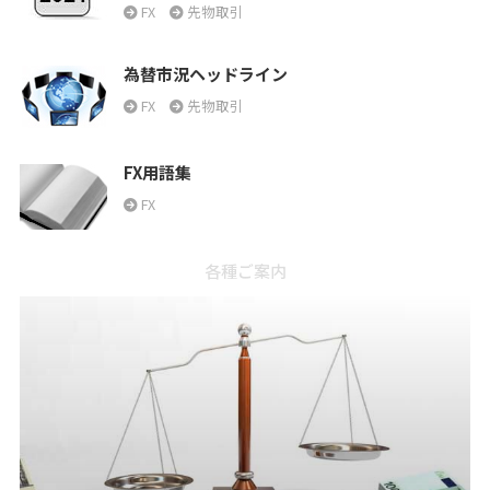
FX
先物取引
為替市況ヘッドライン
FX
先物取引
FX用語集
FX
各種ご案内