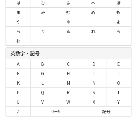
は
ひ
ふ
へ
ほ
ま
み
む
め
も
や
ゆ
よ
ら
り
る
れ
ろ
わ
英数字・記号
A
B
C
D
E
F
G
H
I
J
K
L
M
N
O
P
Q
R
S
T
U
V
W
X
Y
Z
0－9
記号