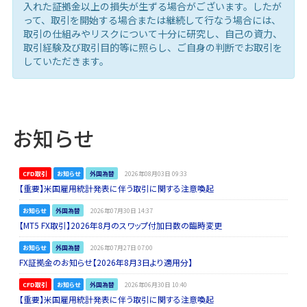
入れた証拠金以上の損失が生ずる場合がございます。したが
って、取引を開始する場合または継続して行なう場合には、
取引の仕組みやリスクについて十分に研究し、自己の資力、
取引経験及び取引目的等に照らし、ご自身の判断でお取引を
していただきます。
お知らせ
CFD取引
お知らせ
外国為替
2026年08月03日 09:33
【重要】米国雇用統計発表に伴う取引に関する注意喚起
お知らせ
外国為替
2026年07月30日 14:37
【MT5 FX取引】2026年8月のスワップ付加日数の臨時変更
お知らせ
外国為替
2026年07月27日 07:00
FX証拠金のお知らせ【2026年8月3日より適用分】
CFD取引
お知らせ
外国為替
2026年06月30日 10:40
【重要】米国雇用統計発表に伴う取引に関する注意喚起