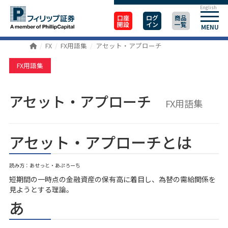
English
口座
ログ
商品
開設
イン
一覧
MENU
FX
FX用語集
アセット・アプローチ
FX用語集
アセット・アプローチ
FX用語集
アセット・アプローチとは
読み方：あせっと・あぷろーち
短期間の一時点の金融資産の保有高に着目し、為替の需給関係を
見ようとする理論。
あ