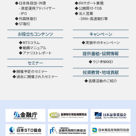
日本株投信・外債
IFAサポート業務
資産運用アドバイザー
公開買付・TOB
IPO
法人営業
外国株取引
DMA・高速取引等
ST取引
お役立ちコンテンツ
キャンペーン
MT5コラム
実施中のキャンペーン
動画マニュアル
提供番組・協賛情報
アナリストレポート
ラジオNIKKEI
セミナー
開催予定のセミナー
投資教育・地域貢献
過去に開催されたセミナー
各種活動のご紹介