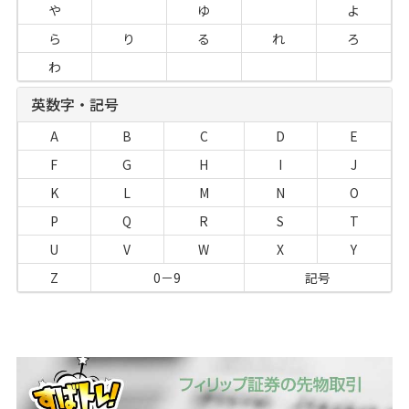
や
ゆ
よ
ら
り
る
れ
ろ
わ
英数字・記号
A
B
C
D
E
F
G
H
I
J
K
L
M
N
O
P
Q
R
S
T
U
V
W
X
Y
Z
0－9
記号