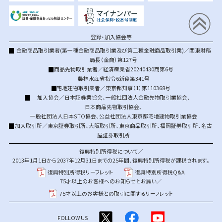
登録・加入協会等
金融商品取引業者(第一種金融商品取引業及び第二種金融商品取引業)／関東財務
局長（金商）第127号
商品先物取引業者／経済産業省20240430商第6号
農林水産省指令6新食第341号
宅地建物取引業者／東京都知事（1）第110368号
加入協会／
日本証券業協会
、
一般社団法人金融先物取引業協会
、
日本商品先物取引協会
、
一般社団法人日本STO協会
、
公益社団法人東京都宅地建物取引業協会
加入取引所／
東京証券取引所
、
大阪取引所
、
東京商品取引所
、
福岡証券取引所
、
名古
屋証券取引所
復興特別所得税について／
2013年1月1日から2037年12月31日までの25年間、復興特別所得税が課税されます。
復興特別所得税リーフレット
復興特別所得税Q&A
75才以上のお客様へのお知らせとお願い／
75才以上のお客様との取引に関するリーフレット
FOLLOW US