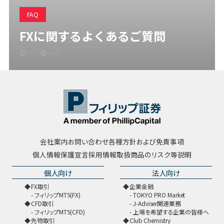
FAQ
FXに関するよくあるご質問
FX
FAQ
会社案内
お問い合わせ
各種方針および免責事項
個人情報保護宣言
採用情報
取扱商品のリスク等説明
個人向け
法人向け
FX取引
企業金融
フィリップMT5(FX)
TOKYO PRO Market
CFD取引
J-Adviser関連業務
フィリップMT5(CFD)
上場を希望する企業の皆様へ
先物取引
Club Chemistry