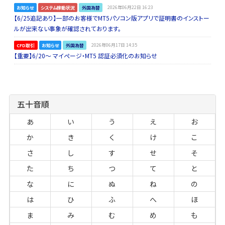
お知らせ
システム稼動状況
外国為替
2026年06月22日 16:23
【6/25追記あり】一部のお客様でMT5パソコン版アプリで証明書のインストー
ルが出来ない事象が確認されております。
CFD取引
お知らせ
外国為替
2026年06月17日 14:35
【重要】6/20～ マイページ・MT5 認証必須化のお知らせ
五十音順
あ
い
う
え
お
か
き
く
け
こ
さ
し
す
せ
そ
た
ち
つ
て
と
な
に
ぬ
ね
の
は
ひ
ふ
へ
ほ
ま
み
む
め
も