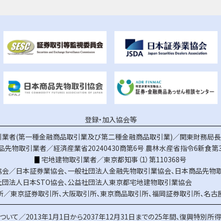
登録・加入協会等
業者(第一種金融商品取引業及び第二種金融商品取引業)／関東財務局長（
品先物取引業者／経済産業省20240430商第6号
農林水産省指令6新食第3
宅地建物取引業者／東京都知事（1）第110368号
協会／
日本証券業協会
、
一般社団法人金融先物取引業協会
、
日本商品先物
社団法人日本STO協会
、
公益社団法人東京都宅地建物取引業協会
所／
東京証券取引所
、
大阪取引所
、
東京商品取引所
、
福岡証券取引所
、
名古
ついて／
2013年1月1日から2037年12月31日までの25年間、復興特別所