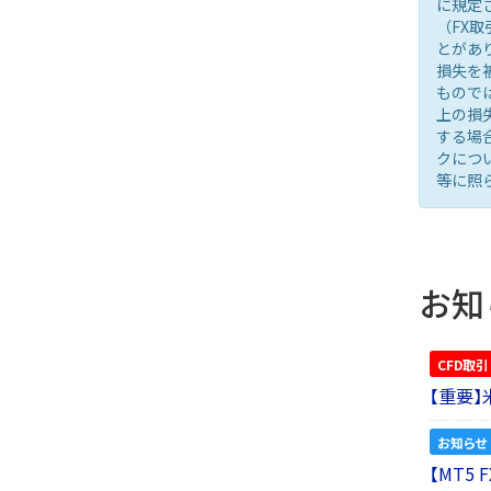
に規定
（FX
とがあ
損失を
もので
上の損
する場
クにつ
等に照
お知
CFD取引
【重要
お知らせ
【MT5