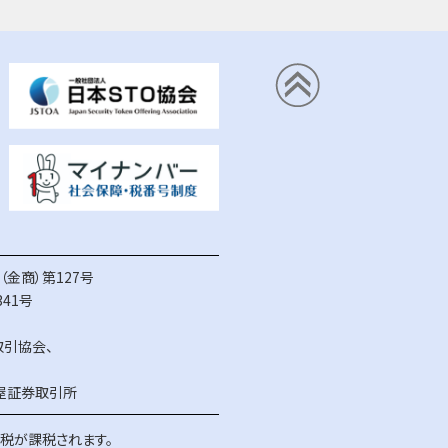
金商）第127号
41号
取引協会
、
屋証券取引所
得税が課税されます。