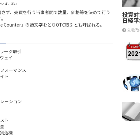
たいばいばい
通さず、売買を行う当事者間で数量、価格等を決めて行う
投資対
と。
日経平
The Counter」の頭文字をとりOTC取引とも呼ばれる。
先物取
ラージ取引
ウェイ
フォーマンス
イト
レーション
スト
星
貨危機