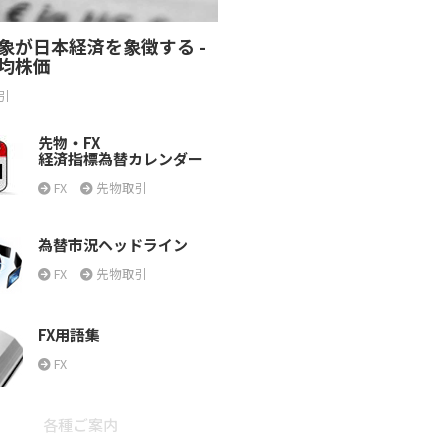
象が日本経済を象徴する -
均株価
引
先物・FX
経済指標為替カレンダー
FX
先物取引
為替市況ヘッドライン
FX
先物取引
FX用語集
FX
各種ご案内