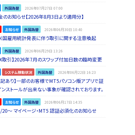
外国為替
2026年07月27日 07:00
金のお知らせ【2026年8月3日より適用分】
お知らせ
外国為替
2026年06月30日 10:40
】米国雇用統計発表に伴う取引に関する注意喚起
外国為替
2026年06月29日 13:26
 FX取引】2026年7月のスワップ付加日数の臨時変更
システム稼動状況
外国為替
2026年06月22日 16:23
5追記あり】一部のお客様でMT5パソコン版アプリで証
インストールが出来ない事象が確認されております。
お知らせ
外国為替
2026年06月17日 14:35
6/20～ マイページ・MT5 認証必須化のお知らせ