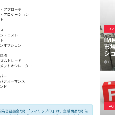
・アプローチ
・アロケーション
ト
ー
FX
ス
ジ・コスト
IM
ト
市
ンオプション
シ
指標
ズムトレード
FX
メットオシレーター
パー
パフォーマンス
ンド
FAQ
国為替証拠金取引「フィリップFX」は、金融商品取引法