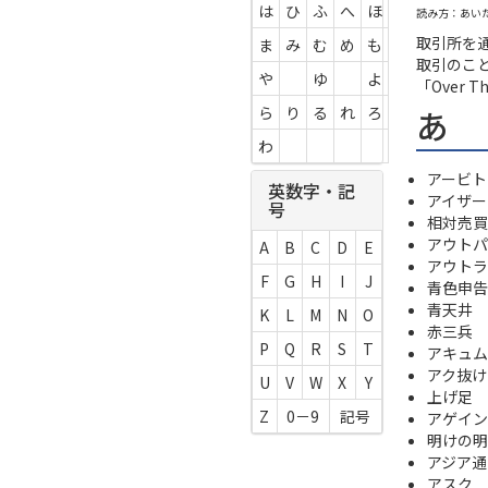
は
ひ
ふ
へ
ほ
読み方：あい
取引所を
ま
み
む
め
も
取引のこ
や
ゆ
よ
「Over 
あ
ら
り
る
れ
ろ
わ
アービト
英数字・記
アイザー
号
相対売買
アウトパ
A
B
C
D
E
アウトラ
F
G
H
I
J
青色申告
青天井
K
L
M
N
O
赤三兵
P
Q
R
S
T
アキュム
アク抜け
U
V
W
X
Y
上げ足
Z
0－9
記号
アゲイン
明けの明
アジア通
アスク