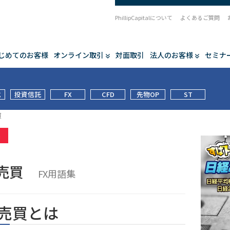
PhillipCapitalについて
よくあるご質問
じめてのお客様
オンライン取引
対面取引
法人のお客様
セミナ
式
投資信託
FX
CFD
先物OP
ST
買
集
対売買
FX用語集
売買とは