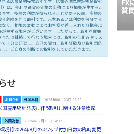
F
される店頭金融先物取引です。店頭外国為替証拠金取引
取引）は、金利や通貨の価格の変動により損失が生ずるこ
質
ります。多額の利益が得られることがある反面、多額の
被る危険を伴う取引です。元本あるいは利益を保証する
FX
はなく、相場の変動によりお客様が差し入れた証拠金以
失が生ずる場合がございます。したがって、取引を開始
合または継続して行なう場合には、取引の仕組みやリス
いて十分に研究し、自己の資力、取引経験及び取引目的
らし、ご自身の判断でお取引をしていただきます。
らせ
お知らせ
外国為替
2026年08月03日 09:33
】米国雇用統計発表に伴う取引に関する注意喚起
外国為替
2026年07月30日 14:37
 FX取引】2026年8月のスワップ付加日数の臨時変更