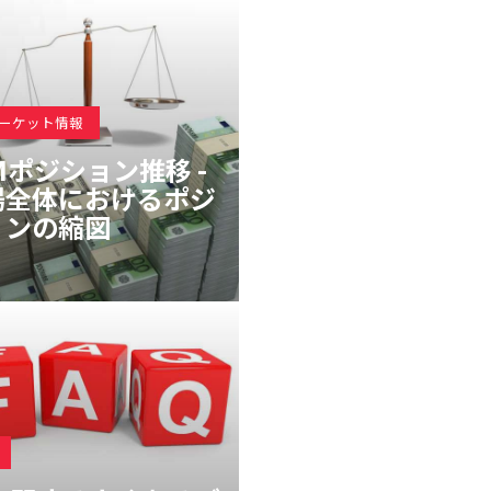
マーケット情報
Mポジション推移 -
場全体におけるポジ
ョンの縮図