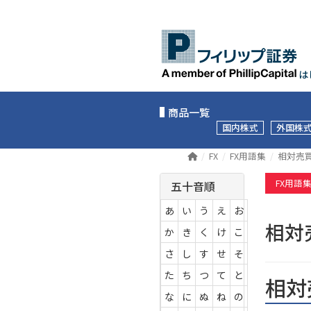
は
商品一覧
国内株式
外国株
FX
FX用語集
相対売
FX用語
五十音順
あ
い
う
え
お
相
か
き
く
け
こ
さ
し
す
せ
そ
た
ち
つ
て
と
相対
な
に
ぬ
ね
の