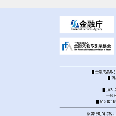
金融商品取引
商
加入
一般
加入取引
復興特別所得税に