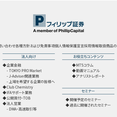
問い合わせ
各種方針および免責事項
個人情報保護宣言
採用情報
取扱商品の
法人向け
お役立ちコンテンツ
企業金融
MT5コラム
TOKYO PRO Market
動画マニュアル
J-Adviser関連業務
アナリストレポート
上場を希望する企業の皆様へ
Club Chemistry
セミナー
IFAサポート業務
公開買付・TOB
開催予定のセミナー
法人営業
過去に開催されたセミナー
DMA・高速取引等