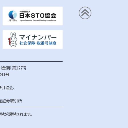
金商）第127号
41号
取引協会
、
屋証券取引所
得税が課税されます。