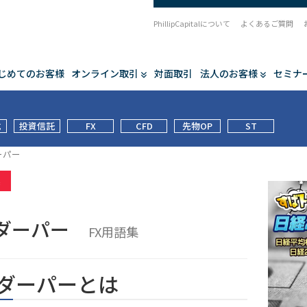
PhillipCapitalについて
よくあるご質問
じめてのお客様
オンライン取引
対面取引
法人のお客様
セミナ
式
投資信託
FX
CFD
先物OP
ST
ーパー
集
ダーパー
FX用語集
ダーパーとは