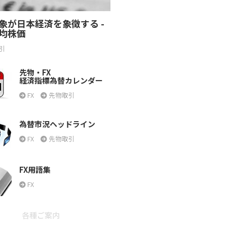
象が日本経済を象徴する -
均株価
引
先物・FX
経済指標為替カレンダー
FX
先物取引
為替市況ヘッドライン
FX
先物取引
FX用語集
FX
各種ご案内