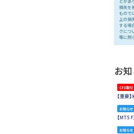
とがあ
損失を
もので
上の損
する場
クにつ
等に照
お知
CFD取引
【重要
お知らせ
【MT5
お知らせ