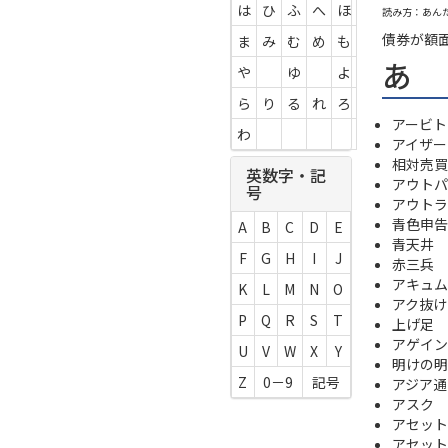
は
ひ
ふ
へ
ほ
読み方：あん
債券が額
ま
み
む
め
も
あ
や
ゆ
よ
ら
り
る
れ
ろ
アービト
わ
アイザー
相対売買
英数字・記
アウトパ
号
アウトラ
青色申告
A
B
C
D
E
青天井
F
G
H
I
J
赤三兵
アキュム
K
L
M
N
O
アク抜け
P
Q
R
S
T
上げ足
アゲイン
U
V
W
X
Y
明けの明
Z
0－9
記号
アジア通
アスク
アセット
アセット