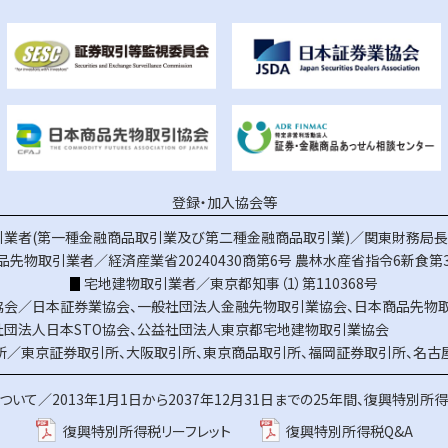
登録・加入協会等
業者(第一種金融商品取引業及び第二種金融商品取引業)／関東財務局長（
品先物取引業者／経済産業省20240430商第6号
農林水産省指令6新食第3
宅地建物取引業者／東京都知事（1）第110368号
協会／
日本証券業協会
、
一般社団法人金融先物取引業協会
、
日本商品先物
社団法人日本STO協会
、
公益社団法人東京都宅地建物取引業協会
所／
東京証券取引所
、
大阪取引所
、
東京商品取引所
、
福岡証券取引所
、
名古
ついて／
2013年1月1日から2037年12月31日までの25年間、復興特別所
復興特別所得税リーフレット
復興特別所得税Q&A