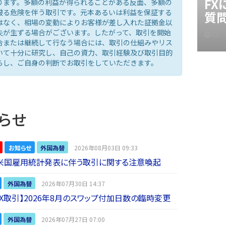
F
ります。多額の利益が得られることがある反面、多額の
被る危険を伴う取引です。元本あるいは利益を保証する
質
はなく、相場の変動によりお客様が差し入れた証拠金以
失が生ずる場合がございます。したがって、取引を開始
FX
合または継続して行なう場合には、取引の仕組みやリス
いて十分に研究し、自己の資力、取引経験及び取引目的
らし、ご自身の判断でお取引をしていただきます。
らせ
お知らせ
外国為替
2026年08月03日 09:33
】米国雇用統計発表に伴う取引に関する注意喚起
外国為替
2026年07月30日 14:37
 FX取引】2026年8月のスワップ付加日数の臨時変更
外国為替
2026年07月27日 07:00