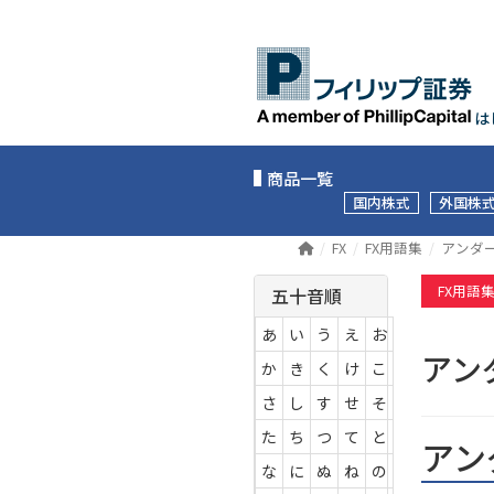
は
商品一覧
国内株式
外国株
FX
FX用語集
アンダ
FX用語
五十音順
あ
い
う
え
お
アン
か
き
く
け
こ
さ
し
す
せ
そ
た
ち
つ
て
と
アン
な
に
ぬ
ね
の