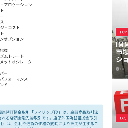
・アロケーション
ト
ー
ス
ジ・コスト
FX
ト
ンオプション
IM
市
指標
ズムトレード
シ
メットオシレーター
FX
パー
パフォーマンス
ンド
国為替証拠金取引「フィリップFX」は、金融商品取引法
される店頭金融先物取引です。店頭外国為替証拠金取引
FAQ
取引）は、金利や通貨の価格の変動により損失が生ずるこ