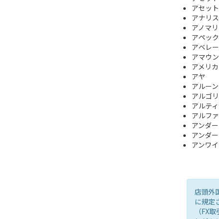
アセット
アナリス
アノマリ
アペック
アベレー
アマウン
アメリカ
アヤ
アルーン
アルゴリ
アルティ
アルファ
アンダー
アンダー
アンワイ
店頭外
に規定
（FX