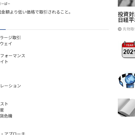
だーぱー
面金額より低い価格で取引されること。
投資対
日経平
先物取
ラージ取引
ウェイ
フォーマンス
イト
レーション
スト
星
貨危機
・アプローチ