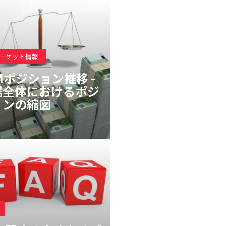
マーケット情報
Mポジション推移 -
場全体におけるポジ
ョンの縮図