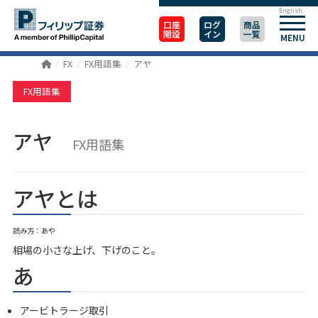
English
口座
ログ
商品
開設
イン
一覧
MENU
FX
FX用語集
アヤ
FX用語集
アヤ
FX用語集
アヤとは
読み方：あや
相場の小さな上げ、下げのこと。
あ
アービトラージ取引