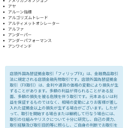
アメリカンオプション
アヤ
アルーン指標
アルゴリズムトレード
アルティメットオシレーター
アルファ
アンダーパー
アンダーパフォーマンス
アンワインド
店頭外国為替証拠金取引「フィリップFX」は、金融商品取引
法に規定される店頭金融先物取引です。店頭外国為替証拠金
取引（FX取引）は、金利や通貨の価格の変動により損失が生
ずることがあります。多額の利益が得られることがある反
面、多額の損失を被る危険を伴う取引です。元本あるいは利
益を保証するものではなく、相場の変動によりお客様が差し
入れた証拠金以上の損失が生ずる場合がございます。したが
って、取引を開始する場合または継続して行なう場合には、
取引の仕組みやリスクについて十分に研究し、自己の資力、
取引経験及び取引目的等に照らし、ご自身の判断でお取引を