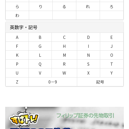
ら
り
る
れ
ろ
わ
英数字・記号
A
B
C
D
E
F
G
H
I
J
K
L
M
N
O
P
Q
R
S
T
U
V
W
X
Y
Z
0－9
記号