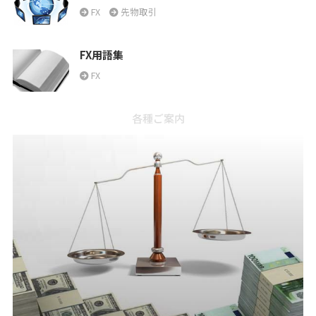
FX
先物取引
FX用語集
FX
各種ご案内