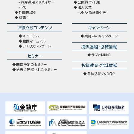
資産運用アドバイザー
公開買付・TOB
IPO
法人営業
外国株取引
DMA・高速取引等
ST取引
お役立ちコンテンツ
キャンペーン
MT5コラム
実施中のキャンペーン
動画マニュアル
提供番組・協賛情報
アナリストレポート
ラジオNIKKEI
セミナー
開催予定のセミナー
投資教育・地域貢献
過去に開催されたセミナー
各種活動のご紹介