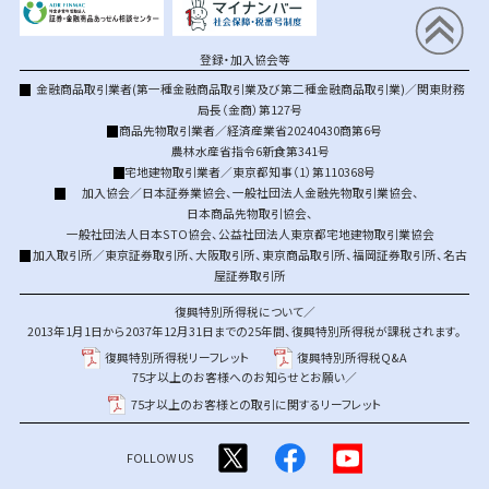
登録・加入協会等
金融商品取引業者(第一種金融商品取引業及び第二種金融商品取引業)／関東財務
局長（金商）第127号
商品先物取引業者／経済産業省20240430商第6号
農林水産省指令6新食第341号
宅地建物取引業者／東京都知事（1）第110368号
加入協会／
日本証券業協会
、
一般社団法人金融先物取引業協会
、
日本商品先物取引協会
、
一般社団法人日本STO協会
、
公益社団法人東京都宅地建物取引業協会
加入取引所／
東京証券取引所
、
大阪取引所
、
東京商品取引所
、
福岡証券取引所
、
名古
屋証券取引所
復興特別所得税について／
2013年1月1日から2037年12月31日までの25年間、復興特別所得税が課税されます。
復興特別所得税リーフレット
復興特別所得税Q&A
75才以上のお客様へのお知らせとお願い／
75才以上のお客様との取引に関するリーフレット
FOLLOW US