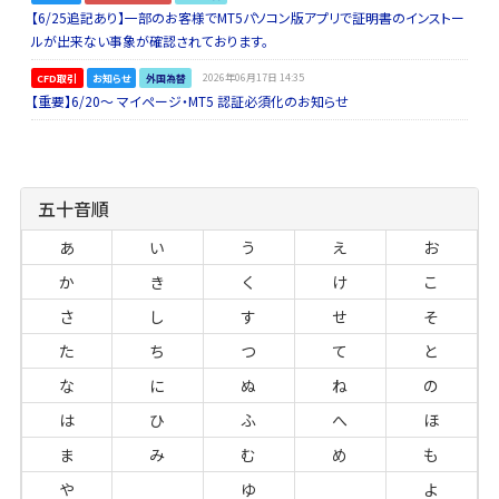
【6/25追記あり】一部のお客様でMT5パソコン版アプリで証明書のインストー
ルが出来ない事象が確認されております。
CFD取引
お知らせ
外国為替
2026年06月17日 14:35
【重要】6/20～ マイページ・MT5 認証必須化のお知らせ
五十音順
あ
い
う
え
お
か
き
く
け
こ
さ
し
す
せ
そ
た
ち
つ
て
と
な
に
ぬ
ね
の
は
ひ
ふ
へ
ほ
ま
み
む
め
も
や
ゆ
よ