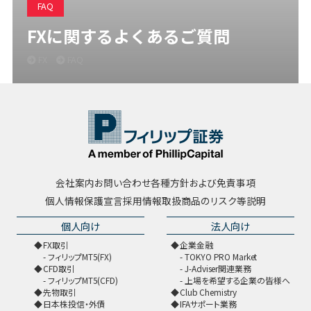
FAQ
FXに関するよくあるご質問
FX
FAQ
会社案内
お問い合わせ
各種方針および免責事項
個人情報保護宣言
採用情報
取扱商品のリスク等説明
個人向け
法人向け
FX取引
企業金融
フィリップMT5(FX)
TOKYO PRO Market
CFD取引
J-Adviser関連業務
フィリップMT5(CFD)
上場を希望する企業の皆様へ
先物取引
Club Chemistry
日本株投信・外債
IFAサポート業務