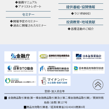
動画マニュアル
提供番組・協賛情報
アナリストレポート
ラジオNIKKEI
セミナー
開催予定のセミナー
投資教育・地域貢献
過去に開催されたセミナー
各種活動のご紹介
登録・加入協会等
金融商品取引業者(第一種金融商品取引業及び第二種金融商品取引業)／関東財務
局長（金商）第127号
商品先物取引業者／経済産業省20240430商第6号