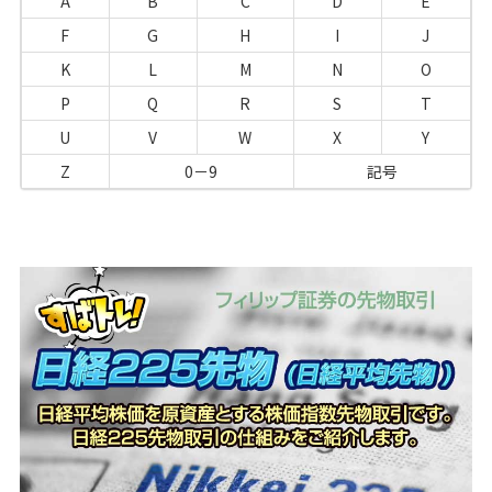
A
B
C
D
E
F
G
H
I
J
K
L
M
N
O
P
Q
R
S
T
U
V
W
X
Y
Z
0－9
記号