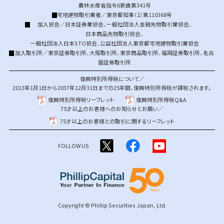
農林水産省指令6新食第341号
宅地建物取引業者／東京都知事（1）第110368号
加入協会／
日本証券業協会
、
一般社団法人金融先物取引業協会
、
日本商品先物取引協会
、
一般社団法人日本STO協会
、
公益社団法人東京都宅地建物取引業協会
加入取引所／
東京証券取引所
、
大阪取引所
、
東京商品取引所
、
福岡証券取引所
、
名古
屋証券取引所
復興特別所得税について／
2013年1月1日から2037年12月31日までの25年間、復興特別所得税が課税されます。
復興特別所得税リーフレット
復興特別所得税Q&A
75才以上のお客様へのお知らせとお願い／
75才以上のお客様との取引に関するリーフレット
FOLLOW US
Copyright © Phillip Securities Japan, Ltd.