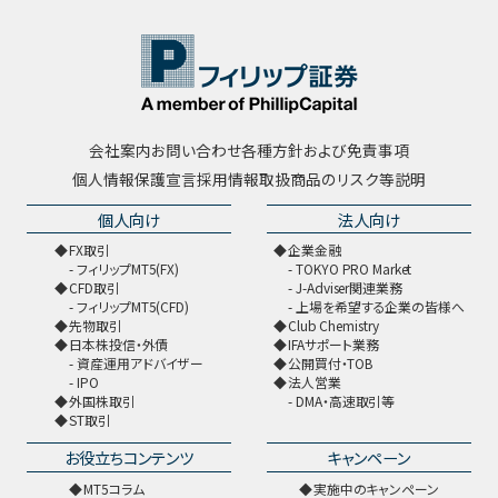
会社案内
お問い合わせ
各種方針および免責事項
個人情報保護宣言
採用情報
取扱商品のリスク等説明
個人向け
法人向け
FX取引
企業金融
フィリップMT5(FX)
TOKYO PRO Market
CFD取引
J-Adviser関連業務
フィリップMT5(CFD)
上場を希望する企業の皆様へ
先物取引
Club Chemistry
日本株投信・外債
IFAサポート業務
資産運用アドバイザー
公開買付・TOB
IPO
法人営業
外国株取引
DMA・高速取引等
ST取引
お役立ちコンテンツ
キャンペーン
MT5コラム
実施中のキャンペーン