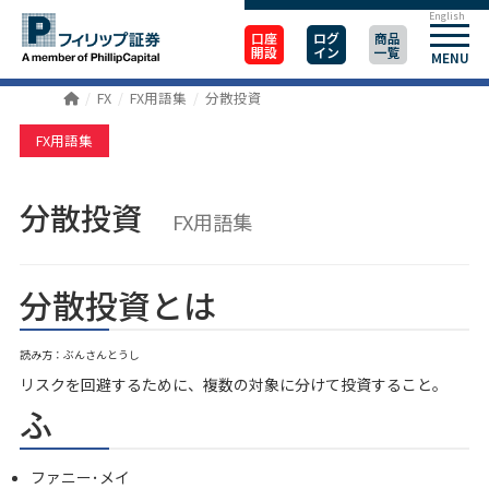
English
口座
ログ
商品
開設
イン
一覧
MENU
FX
FX用語集
分散投資
FX用語集
分散投資
FX用語集
分散投資とは
読み方：ぶんさんとうし
リスクを回避するために、複数の対象に分けて投資すること。
ふ
ファニー･メイ