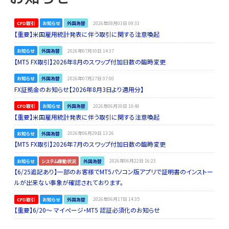
CFD取引
お知らせ
外国為替
2026年08月03日 09:33
【重要】米国雇用統計発表に伴う取引に関する注意喚起
お知らせ
外国為替
2026年07月30日 14:37
【MT5 FX取引】2026年8月のスワップ付加日数の臨時変更
お知らせ
外国為替
2026年07月27日 07:00
FX証拠金のお知らせ【2026年8月3日より適用分】
CFD取引
お知らせ
外国為替
2026年06月30日 10:40
【重要】米国雇用統計発表に伴う取引に関する注意喚起
お知らせ
外国為替
2026年06月29日 13:26
【MT5 FX取引】2026年7月のスワップ付加日数の臨時変更
お知らせ
システム稼動状況
外国為替
2026年06月22日 16:23
【6/25追記あり】一部のお客様でMT5パソコン版アプリで証明書のインストー
ルが出来ない事象が確認されております。
CFD取引
お知らせ
外国為替
2026年06月17日 14:35
【重要】6/20～ マイページ・MT5 認証必須化のお知らせ