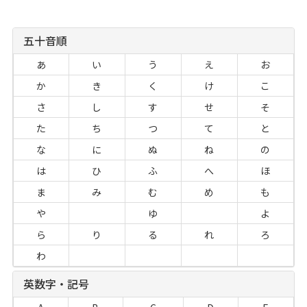
五十音順
あ
い
う
え
お
か
き
く
け
こ
さ
し
す
せ
そ
た
ち
つ
て
と
な
に
ぬ
ね
の
は
ひ
ふ
へ
ほ
ま
み
む
め
も
や
ゆ
よ
ら
り
る
れ
ろ
わ
英数字・記号