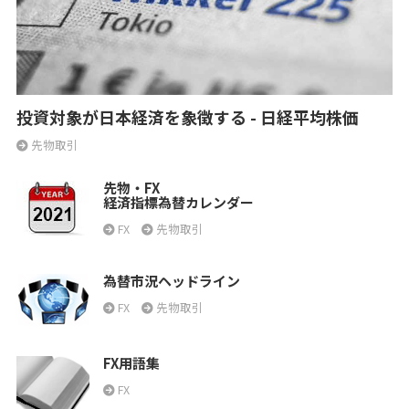
投資対象が日本経済を象徴する - 日経平均株価
先物取引
先物・FX
経済指標為替カレンダー
FX
先物取引
為替市況ヘッドライン
FX
先物取引
FX用語集
FX