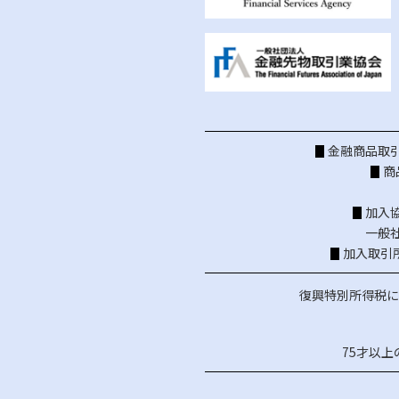
金融商品取引
商
加入
一般
加入取引
復興特別所得税に
75才以