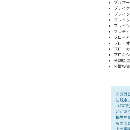
ブルマーケッ
ブレイク
ブレイク
ブレイク
ブレイク
フレディ
フローア
ブローオ
ブローカ
プロキシ
分割原資
分散投資
店頭外
に規定
（FX
とがあ
損失を
もので
上の損