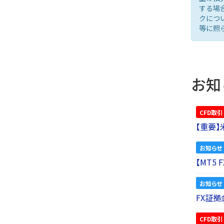
する場
クにつ
等に照
お知
CFD取引
【重要
お知らせ
【MT5
お知らせ
FX証拠
CFD取引