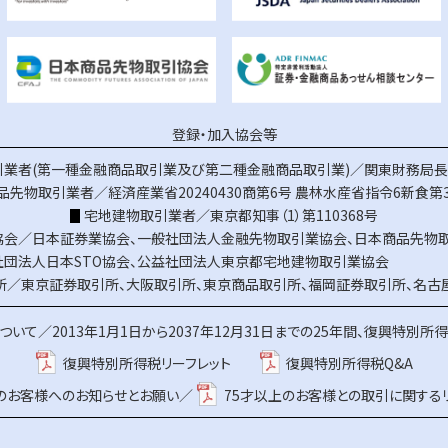
登録・加入協会等
業者(第一種金融商品取引業及び第二種金融商品取引業)／関東財務局長（
品先物取引業者／経済産業省20240430商第6号
農林水産省指令6新食第3
宅地建物取引業者／東京都知事（1）第110368号
協会／
日本証券業協会
、
一般社団法人金融先物取引業協会
、
日本商品先物
社団法人日本STO協会
、
公益社団法人東京都宅地建物取引業協会
所／
東京証券取引所
、
大阪取引所
、
東京商品取引所
、
福岡証券取引所
、
名古
ついて／
2013年1月1日から2037年12月31日までの25年間、復興特別所
復興特別所得税リーフレット
復興特別所得税Q&A
上のお客様へのお知らせとお願い／
75才以上のお客様との取引に関する