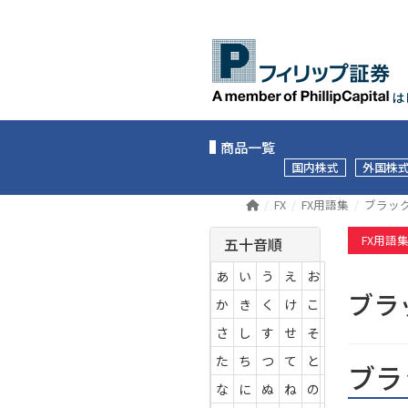
は
商品一覧
国内株式
外国株
FX
FX用語集
ブラッ
FX用語
五十音順
あ
い
う
え
お
ブラ
か
き
く
け
こ
さ
し
す
せ
そ
た
ち
つ
て
と
ブラ
な
に
ぬ
ね
の