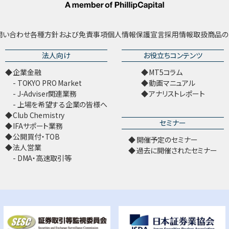
問い合わせ
各種方針および免責事項
個人情報保護宣言
採用情報
取扱商品の
法人向け
お役立ちコンテンツ
企業金融
MT5コラム
TOKYO PRO Market
動画マニュアル
J-Adviser関連業務
アナリストレポート
上場を希望する企業の皆様へ
Club Chemistry
セミナー
IFAサポート業務
公開買付・TOB
開催予定のセミナー
法人営業
過去に開催されたセミナー
DMA・高速取引等