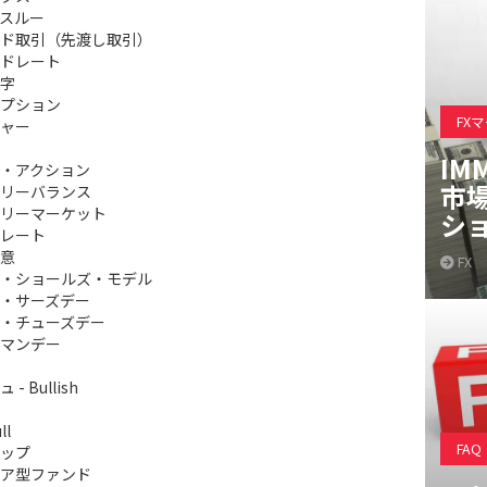
スルー
ド取引（先渡し取引）
ドレート
字
プション
FX
ャー
IM
・アクション
市
リーバランス
リーマーケット
シ
レート
意
FX
・ショールズ・モデル
・サーズデー
・チューズデー
マンデー
- Bullish
ll
FAQ
ップ
ア型ファンド