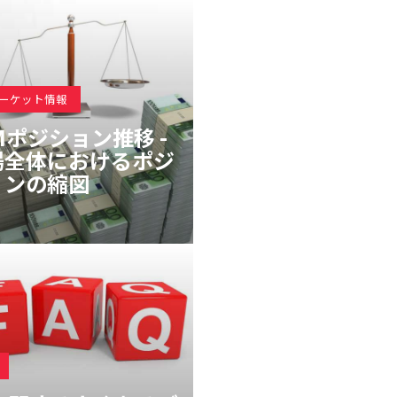
マーケット情報
Mポジション推移 -
場全体におけるポジ
ョンの縮図