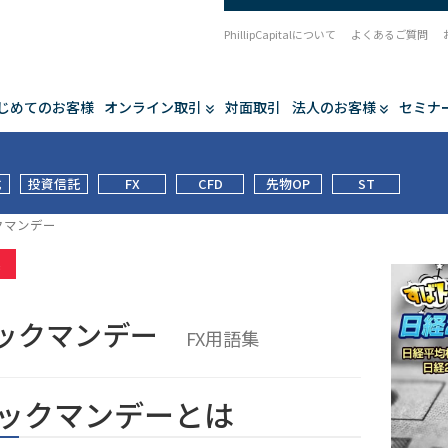
PhillipCapitalについて
よくあるご質問
じめてのお客様
オンライン取引
対面取引
法人のお客様
セミナ
式
投資信託
FX
CFD
先物OP
ST
クマンデー
集
ックマンデー
FX用語集
ックマンデーとは