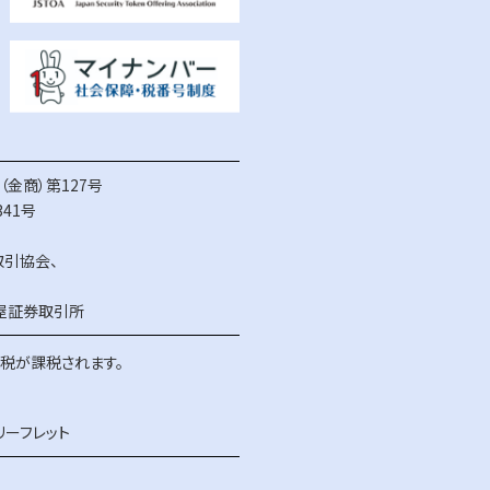
金商）第127号
41号
取引協会
、
屋証券取引所
得税が課税されます。
リーフレット