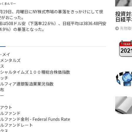
っくまんでー
10月19日、月曜日にNY株式市場の暴落をきっかけにして世
投資対
安がおこった。
日経平
場は508ドル安（下落率22.6％）、日経平均は3836.48円安
先物取
4.9％）の暴落となった。
･メイ
メンタルズ
ス
シャルタイムズ１００種総合株価指数
ッチ
ルフィア連銀製造業業況指数
布
ー
アウト
ルファンド
ァンド金利 - Federal Funds Rate
ルファンドレート
クス