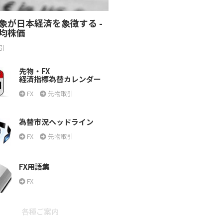
象が日本経済を象徴する -
均株価
引
先物・FX
経済指標為替カレンダー
FX
先物取引
為替市況ヘッドライン
FX
先物取引
FX用語集
FX
各種ご案内