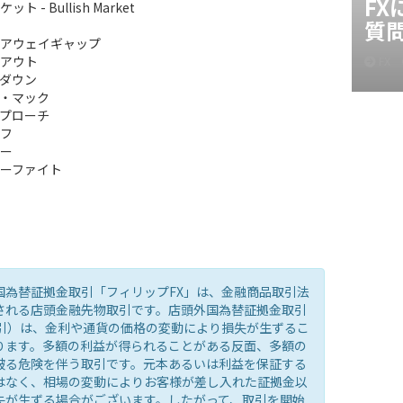
F
ト - Bullish Market
質
アウェイギャップ
アウト
FX
ダウン
・マック
プローチ
フ
ー
ーファイト
国為替証拠金取引「フィリップFX」は、金融商品取引法
される店頭金融先物取引です。店頭外国為替証拠金取引
取引）は、金利や通貨の価格の変動により損失が生ずるこ
ります。多額の利益が得られることがある反面、多額の
被る危険を伴う取引です。元本あるいは利益を保証する
はなく、相場の変動によりお客様が差し入れた証拠金以
失が生ずる場合がございます。したがって、取引を開始