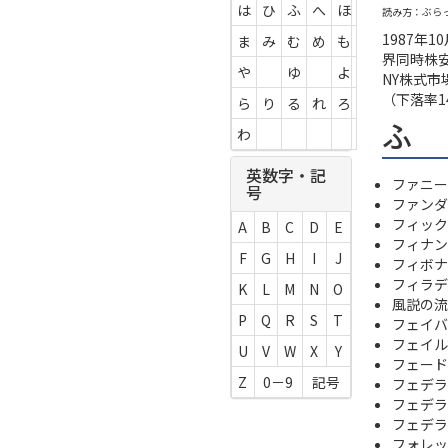
は
ひ
ふ
へ
ほ
読み方：ぶら
1987年
ま
み
む
め
も
界同時株
や
ゆ
よ
NY株式市
（下落率1
ら
り
る
れ
ろ
ふ
わ
英数字・記
ファニー
号
ファンダ
フィック
A
B
C
D
E
フィナン
F
G
H
I
J
フィボナ
フィラデ
K
L
M
N
O
風説の流
P
Q
R
S
T
フェイバ
フェイル
U
V
W
X
Y
フェード
Z
0－9
記号
フェデラ
フェデラルフ
フェデラ
フォレッ