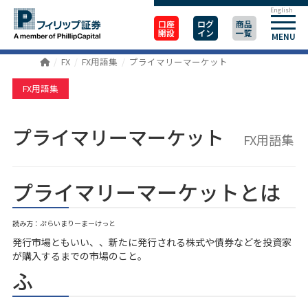
English
口座
ログ
商品
開設
イン
一覧
MENU
FX
FX用語集
プライマリーマーケット
FX用語集
プライマリーマーケット
FX用語集
プライマリーマーケットとは
読み方：ぷらいまりーまーけっと
発行市場ともいい、、新たに発行される株式や債券などを投資家
が購入するまでの市場のこと。
ふ