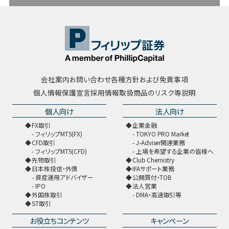
会社案内
お問い合わせ
各種方針および免責事項
個人情報保護宣言
採用情報
取扱商品のリスク等説明
個人向け
法人向け
FX取引
企業金融
フィリップMT5(FX)
TOKYO PRO Market
CFD取引
J-Adviser関連業務
フィリップMT5(CFD)
上場を希望する企業の皆様へ
先物取引
Club Chemistry
日本株投信・外債
IFAサポート業務
資産運用アドバイザー
公開買付・TOB
IPO
法人営業
外国株取引
DMA・高速取引等
ST取引
お役立ちコンテンツ
キャンペーン