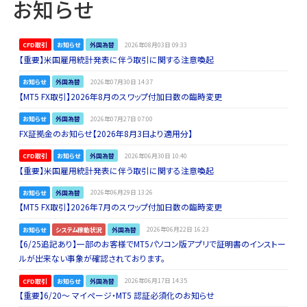
お知らせ
CFD取引
お知らせ
外国為替
2026年08月03日 09:33
【重要】米国雇用統計発表に伴う取引に関する注意喚起
お知らせ
外国為替
2026年07月30日 14:37
【MT5 FX取引】2026年8月のスワップ付加日数の臨時変更
お知らせ
外国為替
2026年07月27日 07:00
FX証拠金のお知らせ【2026年8月3日より適用分】
CFD取引
お知らせ
外国為替
2026年06月30日 10:40
【重要】米国雇用統計発表に伴う取引に関する注意喚起
お知らせ
外国為替
2026年06月29日 13:26
【MT5 FX取引】2026年7月のスワップ付加日数の臨時変更
お知らせ
システム稼動状況
外国為替
2026年06月22日 16:23
【6/25追記あり】一部のお客様でMT5パソコン版アプリで証明書のインストー
ルが出来ない事象が確認されております。
CFD取引
お知らせ
外国為替
2026年06月17日 14:35
【重要】6/20～ マイページ・MT5 認証必須化のお知らせ