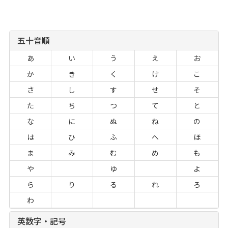
五十音順
あ
い
う
え
お
か
き
く
け
こ
さ
し
す
せ
そ
た
ち
つ
て
と
な
に
ぬ
ね
の
は
ひ
ふ
へ
ほ
ま
み
む
め
も
や
ゆ
よ
ら
り
る
れ
ろ
わ
英数字・記号