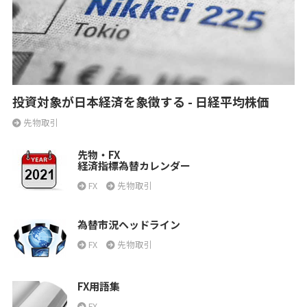
投資対象が日本経済を象徴する - 日経平均株価
先物取引
先物・FX
経済指標為替カレンダー
FX
先物取引
為替市況ヘッドライン
FX
先物取引
FX用語集
FX