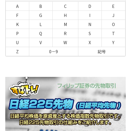
A
B
C
D
E
F
G
H
I
J
K
L
M
N
O
P
Q
R
S
T
U
V
W
X
Y
Z
0－9
記号