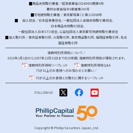
商品先物取引業者／経済産業省20240430商第6号
農林水産省指令6新食第341号
宅地建物取引業者／東京都知事（1）第110368号
加入協会／
日本証券業協会
、
一般社団法人金融先物取引業協会
、
日本商品先物取引協会
、
一般社団法人日本STO協会
、
公益社団法人東京都宅地建物取引業協会
加入取引所／
東京証券取引所
、
大阪取引所
、
東京商品取引所
、
福岡証券取引所
、
名古
屋証券取引所
復興特別所得税について／
2013年1月1日から2037年12月31日までの25年間、復興特別所得税が課税されます。
復興特別所得税リーフレット
復興特別所得税Q&A
75才以上のお客様へのお知らせとお願い／
75才以上のお客様との取引に関するリーフレット
FOLLOW US
Copyright © Phillip Securities Japan, Ltd.