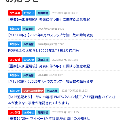
CFD取引
お知らせ
外国為替
2026年08月03日 09:33
【重要】米国雇用統計発表に伴う取引に関する注意喚起
お知らせ
外国為替
2026年07月30日 14:37
【MT5 FX取引】2026年8月のスワップ付加日数の臨時変更
お知らせ
外国為替
2026年07月27日 07:00
FX証拠金のお知らせ【2026年8月3日より適用分】
CFD取引
お知らせ
外国為替
2026年06月30日 10:40
【重要】米国雇用統計発表に伴う取引に関する注意喚起
お知らせ
外国為替
2026年06月29日 13:26
【MT5 FX取引】2026年7月のスワップ付加日数の臨時変更
お知らせ
システム稼動状況
外国為替
2026年06月22日 16:23
【6/25追記あり】一部のお客様でMT5パソコン版アプリで証明書のインストー
ルが出来ない事象が確認されております。
CFD取引
お知らせ
外国為替
2026年06月17日 14:35
【重要】6/20～ マイページ・MT5 認証必須化のお知らせ