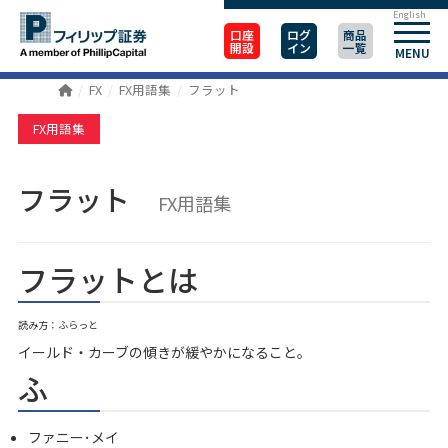
English
口座
ログ
商品
開設
イン
一覧
MENU
FX
FX用語集
フラット
FX用語集
フラット
FX用語集
フラットとは
読み方：ふらっと
イールド・カーブの傾きが緩やかになること。
ふ
ファニー･メイ