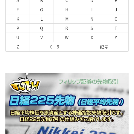
A
B
C
D
E
F
G
H
I
J
K
L
M
N
O
P
Q
R
S
T
U
V
W
X
Y
Z
0－9
記号