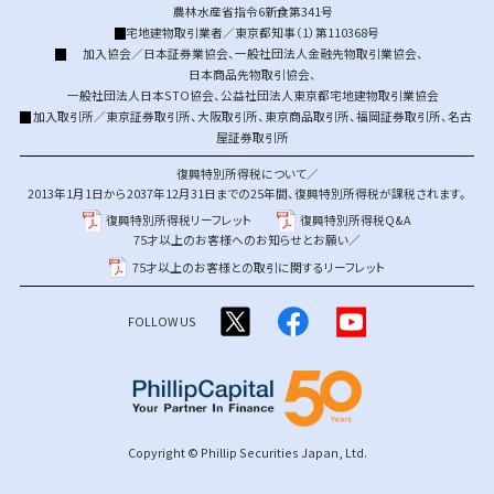
農林水産省指令6新食第341号
宅地建物取引業者／東京都知事（1）第110368号
加入協会／
日本証券業協会
、
一般社団法人金融先物取引業協会
、
日本商品先物取引協会
、
一般社団法人日本STO協会
、
公益社団法人東京都宅地建物取引業協会
加入取引所／
東京証券取引所
、
大阪取引所
、
東京商品取引所
、
福岡証券取引所
、
名古
屋証券取引所
復興特別所得税について／
2013年1月1日から2037年12月31日までの25年間、復興特別所得税が課税されます。
復興特別所得税リーフレット
復興特別所得税Q&A
75才以上のお客様へのお知らせとお願い／
75才以上のお客様との取引に関するリーフレット
FOLLOW US
Copyright © Phillip Securities Japan, Ltd.