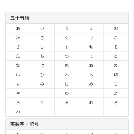
五十音順
あ
い
う
え
お
か
き
く
け
こ
さ
し
す
せ
そ
た
ち
つ
て
と
な
に
ぬ
ね
の
は
ひ
ふ
へ
ほ
ま
み
む
め
も
や
ゆ
よ
ら
り
る
れ
ろ
わ
英数字・記号