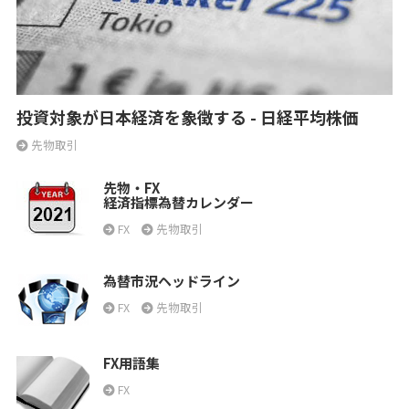
投資対象が日本経済を象徴する - 日経平均株価
先物取引
先物・FX
経済指標為替カレンダー
FX
先物取引
為替市況ヘッドライン
FX
先物取引
FX用語集
FX