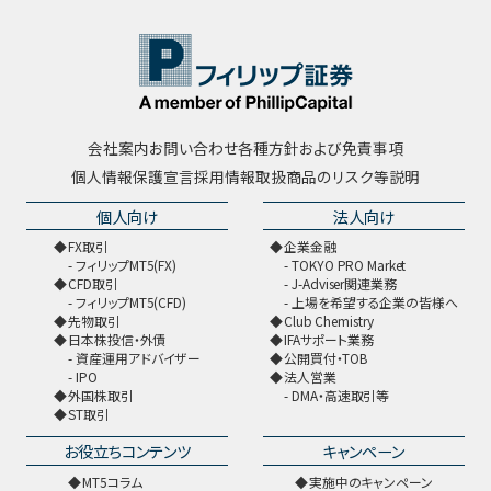
会社案内
お問い合わせ
各種方針および免責事項
個人情報保護宣言
採用情報
取扱商品のリスク等説明
個人向け
法人向け
FX取引
企業金融
フィリップMT5(FX)
TOKYO PRO Market
CFD取引
J-Adviser関連業務
フィリップMT5(CFD)
上場を希望する企業の皆様へ
先物取引
Club Chemistry
日本株投信・外債
IFAサポート業務
資産運用アドバイザー
公開買付・TOB
IPO
法人営業
外国株取引
DMA・高速取引等
ST取引
お役立ちコンテンツ
キャンペーン
MT5コラム
実施中のキャンペーン