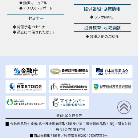
動画マニュアル
提供番組・協賛情報
アナリストレポート
ラジオNIKKEI
セミナー
開催予定のセミナー
投資教育・地域貢献
過去に開催されたセミナー
各種活動のご紹介
登録・加入協会等
金融商品取引業者(第一種金融商品取引業及び第二種金融商品取引業)／関東財務
局長（金商）第127号
商品先物取引業者／経済産業省20240430商第6号