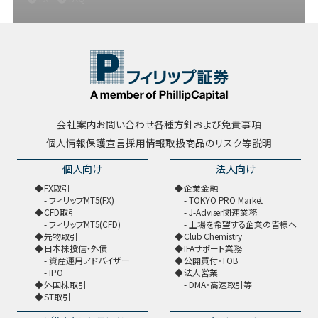
会社案内
お問い合わせ
各種方針および免責事項
個人情報保護宣言
採用情報
取扱商品のリスク等説明
個人向け
法人向け
FX取引
企業金融
フィリップMT5(FX)
TOKYO PRO Market
CFD取引
J-Adviser関連業務
フィリップMT5(CFD)
上場を希望する企業の皆様へ
先物取引
Club Chemistry
日本株投信・外債
IFAサポート業務
資産運用アドバイザー
公開買付・TOB
IPO
法人営業
外国株取引
DMA・高速取引等
ST取引