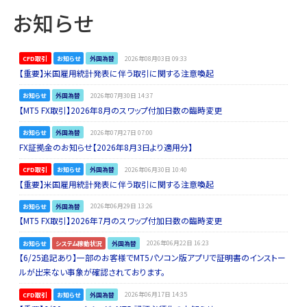
お知らせ
CFD取引
お知らせ
外国為替
2026年08月03日 09:33
【重要】米国雇用統計発表に伴う取引に関する注意喚起
お知らせ
外国為替
2026年07月30日 14:37
【MT5 FX取引】2026年8月のスワップ付加日数の臨時変更
お知らせ
外国為替
2026年07月27日 07:00
FX証拠金のお知らせ【2026年8月3日より適用分】
CFD取引
お知らせ
外国為替
2026年06月30日 10:40
【重要】米国雇用統計発表に伴う取引に関する注意喚起
お知らせ
外国為替
2026年06月29日 13:26
【MT5 FX取引】2026年7月のスワップ付加日数の臨時変更
お知らせ
システム稼動状況
外国為替
2026年06月22日 16:23
【6/25追記あり】一部のお客様でMT5パソコン版アプリで証明書のインストー
ルが出来ない事象が確認されております。
CFD取引
お知らせ
外国為替
2026年06月17日 14:35