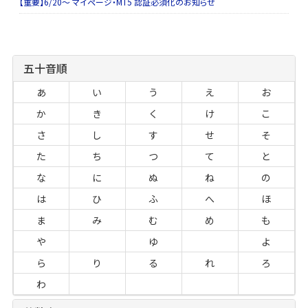
【重要】6/20～ マイページ・MT5 認証必須化のお知らせ
五十音順
あ
い
う
え
お
か
き
く
け
こ
さ
し
す
せ
そ
た
ち
つ
て
と
な
に
ぬ
ね
の
は
ひ
ふ
へ
ほ
ま
み
む
め
も
や
ゆ
よ
ら
り
る
れ
ろ
わ