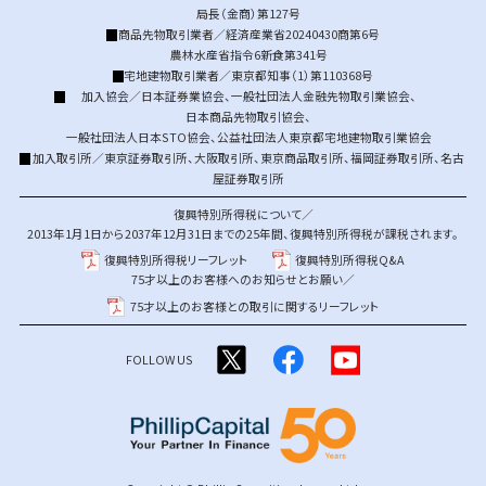
局長（金商）第127号
商品先物取引業者／経済産業省20240430商第6号
農林水産省指令6新食第341号
宅地建物取引業者／東京都知事（1）第110368号
加入協会／
日本証券業協会
、
一般社団法人金融先物取引業協会
、
日本商品先物取引協会
、
一般社団法人日本STO協会
、
公益社団法人東京都宅地建物取引業協会
加入取引所／
東京証券取引所
、
大阪取引所
、
東京商品取引所
、
福岡証券取引所
、
名古
屋証券取引所
復興特別所得税について／
2013年1月1日から2037年12月31日までの25年間、復興特別所得税が課税されます。
復興特別所得税リーフレット
復興特別所得税Q&A
75才以上のお客様へのお知らせとお願い／
75才以上のお客様との取引に関するリーフレット
FOLLOW US