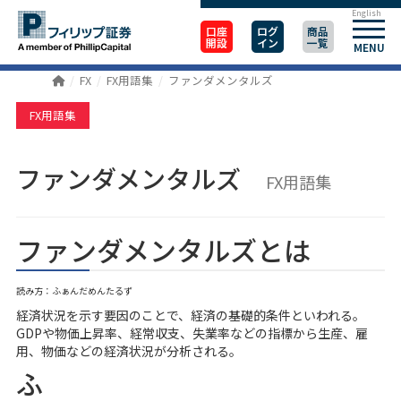
English
口座
ログ
商品
開設
イン
一覧
MENU
FX
FX用語集
ファンダメンタルズ
FX用語集
ファンダメンタルズ
FX用語集
ファンダメンタルズとは
読み方：ふぁんだめんたるず
経済状況を示す要因のことで、経済の基礎的条件といわれる。
GDPや物価上昇率、経常収支、失業率などの指標から生産、雇
用、物価などの経済状況が分析される。
ふ