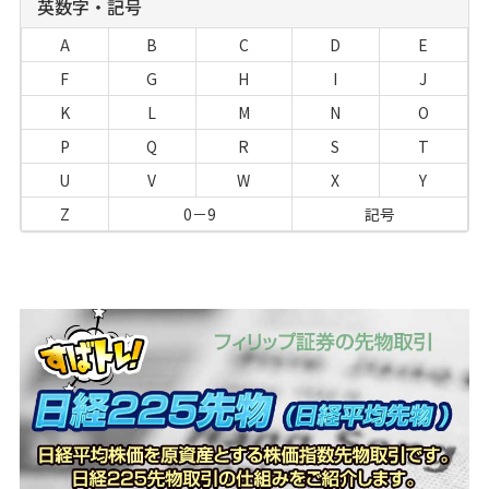
英数字・記号
A
B
C
D
E
F
G
H
I
J
K
L
M
N
O
P
Q
R
S
T
U
V
W
X
Y
Z
0－9
記号