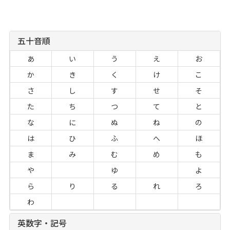
五十音順
あ
い
う
え
お
か
き
く
け
こ
さ
し
す
せ
そ
た
ち
つ
て
と
な
に
ぬ
ね
の
は
ひ
ふ
へ
ほ
ま
み
む
め
も
や
ゆ
よ
ら
り
る
れ
ろ
わ
英数字・記号