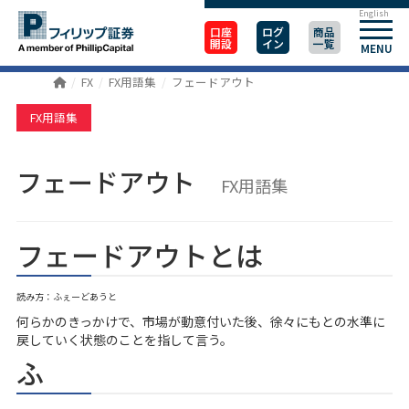
English
口座
ログ
商品
開設
イン
一覧
MENU
FX
FX用語集
フェードアウト
FX用語集
フェードアウト
FX用語集
フェードアウトとは
読み方：ふぇーどあうと
何らかのきっかけで、市場が動意付いた後、徐々にもとの水準に
戻していく状態のことを指して言う。
ふ