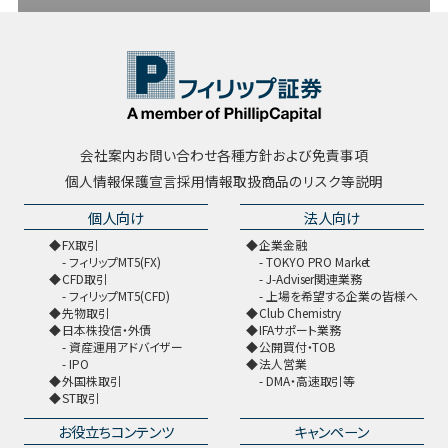
会社案内
お問い合わせ
各種方針および免責事項
個人情報保護宣言
採用情報
取扱商品のリスク等説明
個人向け
法人向け
FX取引
企業金融
フィリップMT5(FX)
TOKYO PRO Market
CFD取引
J-Adviser関連業務
フィリップMT5(CFD)
上場を希望する企業の皆様へ
先物取引
Club Chemistry
日本株投信・外債
IFAサポート業務
資産運用アドバイザー
公開買付・TOB
IPO
法人営業
外国株取引
DMA・高速取引等
ST取引
お役立ちコンテンツ
キャンペーン