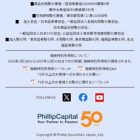
商品先物取引業者／経済産業省20240430商第6号
農林水産省指令6新食第341号
宅地建物取引業者／東京都知事（1）第110368号
加入協会／
日本証券業協会
、
一般社団法人金融先物取引業協会
、
日本商品先物取引協会
、
一般社団法人日本STO協会
、
公益社団法人東京都宅地建物取引業協会
加入取引所／
東京証券取引所
、
大阪取引所
、
東京商品取引所
、
福岡証券取引所
、
名古
屋証券取引所
復興特別所得税について／
2013年1月1日から2037年12月31日までの25年間、復興特別所得税が課税されます。
復興特別所得税リーフレット
復興特別所得税Q&A
75才以上のお客様へのお知らせとお願い／
75才以上のお客様との取引に関するリーフレット
FOLLOW US
Copyright © Phillip Securities Japan, Ltd.