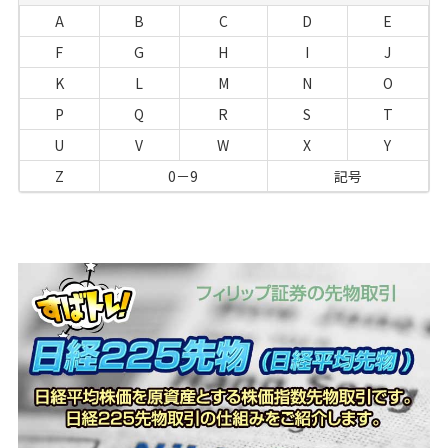
A
B
C
D
E
F
G
H
I
J
K
L
M
N
O
P
Q
R
S
T
U
V
W
X
Y
Z
0－9
記号