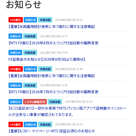
お知らせ
CFD取引
お知らせ
外国為替
2026年08月03日 09:33
【重要】米国雇用統計発表に伴う取引に関する注意喚起
お知らせ
外国為替
2026年07月30日 14:37
【MT5 FX取引】2026年8月のスワップ付加日数の臨時変更
お知らせ
外国為替
2026年07月27日 07:00
FX証拠金のお知らせ【2026年8月3日より適用分】
CFD取引
お知らせ
外国為替
2026年06月30日 10:40
【重要】米国雇用統計発表に伴う取引に関する注意喚起
お知らせ
外国為替
2026年06月29日 13:26
【MT5 FX取引】2026年7月のスワップ付加日数の臨時変更
お知らせ
システム稼動状況
外国為替
2026年06月22日 16:23
【6/25追記あり】一部のお客様でMT5パソコン版アプリで証明書のインストー
ルが出来ない事象が確認されております。
CFD取引
お知らせ
外国為替
2026年06月17日 14:35
【重要】6/20～ マイページ・MT5 認証必須化のお知らせ