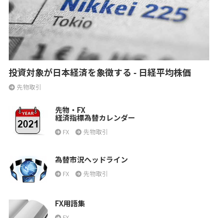
投資対象が日本経済を象徴する - 日経平均株価
先物取引
先物・FX
経済指標為替カレンダー
FX
先物取引
為替市況ヘッドライン
FX
先物取引
FX用語集
FX