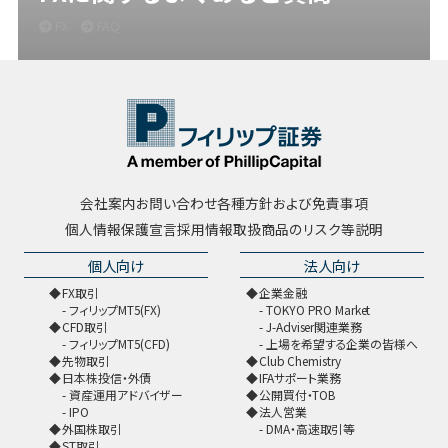
FX
FAQ
会社案内
お問い合わせ
各種方針および免責事項
個人情報保護宣言
採用情報
取扱商品のリスク等説明
個人向け
法人向け
FX取引
企業金融
フィリップMT5(FX)
TOKYO PRO Market
CFD取引
J-Adviser関連業務
フィリップMT5(CFD)
上場を希望する企業の皆様へ
先物取引
Club Chemistry
日本株投信・外債
IFAサポート業務
資産運用アドバイザー
公開買付・TOB
IPO
法人営業
外国株取引
DMA・高速取引等
ST取引