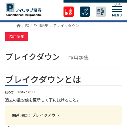
English
口座
ログ
商品
開設
イン
一覧
MENU
FX
FX用語集
ブレイクダウン
FX用語集
ブレイクダウン
FX用語集
ブレイクダウンとは
読み方：ぶれいくだうん
過去の最安値を更新して下に抜けること。
関連項目：
ブレイクアウト