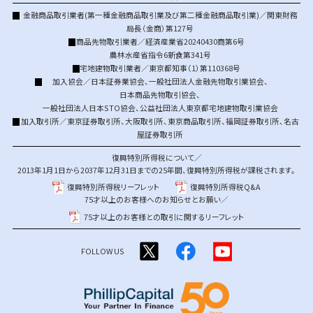
金融商品取引業者(第一種金融商品取引業及び第二種金融商品取引業)／関東財務
局長（金商）第127号
商品先物取引業者／経済産業省20240430商第6号
農林水産省指令6新食第341号
宅地建物取引業者／東京都知事（1）第110368号
加入協会／
日本証券業協会
、
一般社団法人金融先物取引業協会
、
日本商品先物取引協会
、
一般社団法人日本STO協会
、
公益社団法人東京都宅地建物取引業協会
加入取引所／
東京証券取引所
、
大阪取引所
、
東京商品取引所
、
福岡証券取引所
、
名古
屋証券取引所
復興特別所得税について／
2013年1月1日から2037年12月31日までの25年間、復興特別所得税が課税されます。
復興特別所得税リーフレット
復興特別所得税Q&A
75才以上のお客様へのお知らせとお願い／
75才以上のお客様との取引に関するリーフレット
FOLLOW US