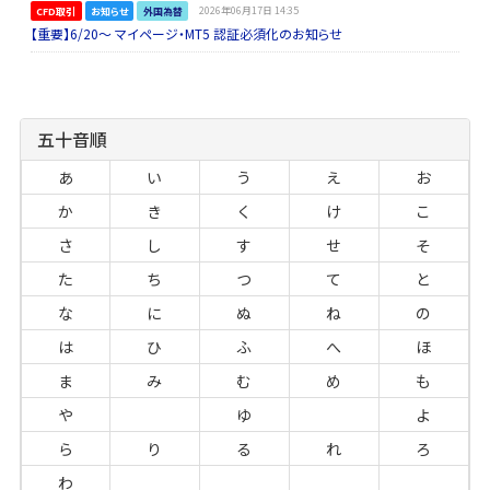
CFD取引
お知らせ
外国為替
2026年06月17日 14:35
【重要】6/20～ マイページ・MT5 認証必須化のお知らせ
五十音順
あ
い
う
え
お
か
き
く
け
こ
さ
し
す
せ
そ
た
ち
つ
て
と
な
に
ぬ
ね
の
は
ひ
ふ
へ
ほ
ま
み
む
め
も
や
ゆ
よ
ら
り
る
れ
ろ
わ