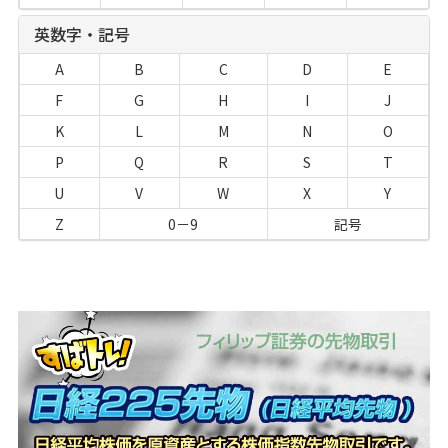
英数字・記号
A
B
C
D
E
F
G
H
I
J
K
L
M
N
O
P
Q
R
S
T
U
V
W
X
Y
Z
0－9
記号