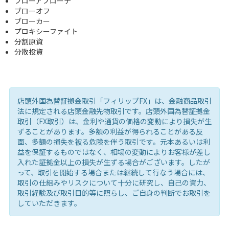
フローアプローチ
ブローオフ
ブローカー
プロキシーファイト
分割原資
分散投資
店頭外国為替証拠金取引「フィリップFX」は、金融商品取引
法に規定される店頭金融先物取引です。店頭外国為替証拠金
取引（FX取引）は、金利や通貨の価格の変動により損失が生
ずることがあります。多額の利益が得られることがある反
面、多額の損失を被る危険を伴う取引です。元本あるいは利
益を保証するものではなく、相場の変動によりお客様が差し
入れた証拠金以上の損失が生ずる場合がございます。したが
って、取引を開始する場合または継続して行なう場合には、
取引の仕組みやリスクについて十分に研究し、自己の資力、
取引経験及び取引目的等に照らし、ご自身の判断でお取引を
していただきます。