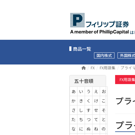
は
商品一覧
国内株式
外国株
FX
FX用語集
プライ
FX用語
五十音順
あ
い
う
え
お
プラ
か
き
く
け
こ
さ
し
す
せ
そ
た
ち
つ
て
と
プラ
な
に
ぬ
ね
の