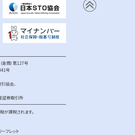
金商）第127号
41号
取引協会
、
屋証券取引所
得税が課税されます。
リーフレット