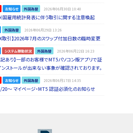
お知らせ
外国為替
2026年06月30日 10:40
】米国雇用統計発表に伴う取引に関する注意喚起
外国為替
2026年06月29日 13:26
 FX取引】2026年7月のスワップ付加日数の臨時変更
システム稼動状況
外国為替
2026年06月22日 16:23
5追記あり】一部のお客様でMT5パソコン版アプリで証
インストールが出来ない事象が確認されております。
お知らせ
外国為替
2026年06月17日 14:35
6/20～ マイページ・MT5 認証必須化のお知らせ