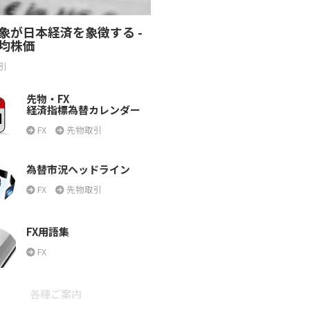
象が日本経済を象徴する -
均株価
引
先物・FX
経済指標為替カレンダー
FX
先物取引
為替市況ヘッドライン
FX
先物取引
FX用語集
FX
各種ご案内