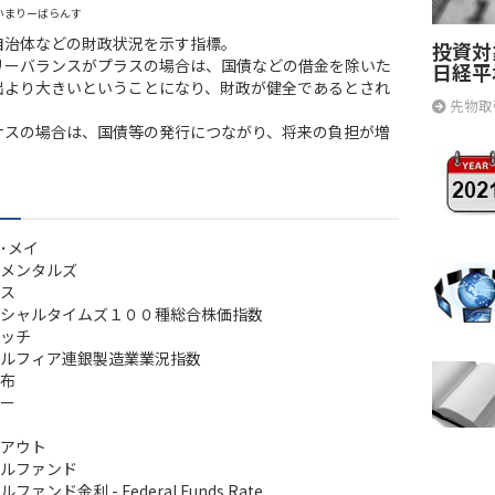
いまりーばらんす
自治体などの財政状況を示す指標。
投資対
リーバランスがプラスの場合は、国債などの借金を除いた
日経平
出より大きいということになり、財政が健全であるとされ
先物取
ナスの場合は、国債等の発行につながり、将来の負担が増
･メイ
メンタルズ
ス
シャルタイムズ１００種総合株価指数
ッチ
ルフィア連銀製造業業況指数
布
ー
アウト
ルファンド
ァンド金利 - Federal Funds Rate