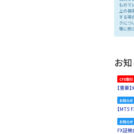
もので
上の損
する場
クにつ
等に照
お知
CFD取引
【重要
お知らせ
【MT5
お知らせ
FX証拠