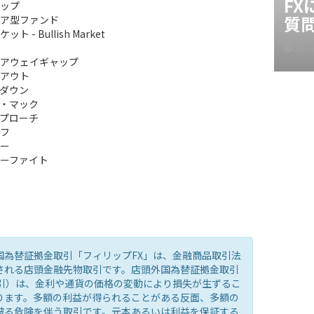
F
ップ
質
ア型ファンド
ト - Bullish Market
FX
アウェイギャップ
アウト
ダウン
・マック
プローチ
フ
ー
ーファイト
国為替証拠金取引「フィリップFX」は、金融商品取引法
される店頭金融先物取引です。店頭外国為替証拠金取引
取引）は、金利や通貨の価格の変動により損失が生ずるこ
ります。多額の利益が得られることがある反面、多額の
被る危険を伴う取引です。元本あるいは利益を保証する