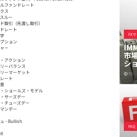
ルファンドレート
クス
スルー
ド取引（先渡し取引）
ドレート
FX
字
プション
IM
ャー
市
・アクション
シ
リーバランス
リーマーケット
FX
レート
意
・ショールズ・モデル
・サーズデー
・チューズデー
マンデー
- Bullish
FAQ
ll