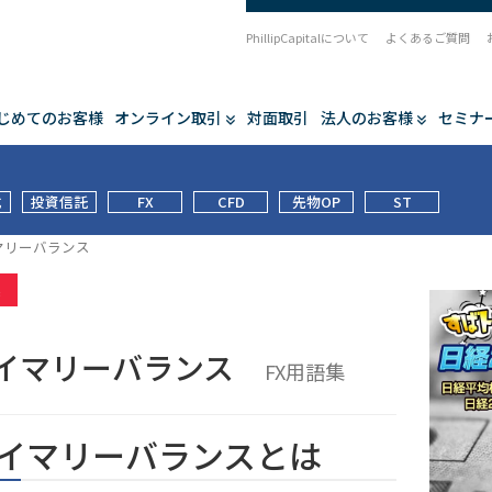
PhillipCapitalについて
よくあるご質問
じめてのお客様
オンライン取引
対面取引
法人のお客様
セミナ
式
投資信託
FX
CFD
先物OP
ST
マリーバランス
集
イマリーバランス
FX用語集
イマリーバランスとは