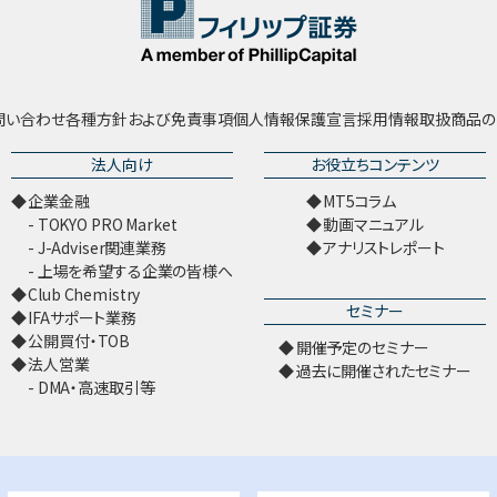
問い合わせ
各種方針および免責事項
個人情報保護宣言
採用情報
取扱商品の
法人向け
お役立ちコンテンツ
企業金融
MT5コラム
TOKYO PRO Market
動画マニュアル
J-Adviser関連業務
アナリストレポート
上場を希望する企業の皆様へ
Club Chemistry
セミナー
IFAサポート業務
公開買付・TOB
開催予定のセミナー
法人営業
過去に開催されたセミナー
DMA・高速取引等