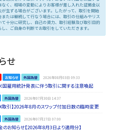
はなく、相場の変動によりお客様が差し入れた証拠金以
失が生ずる場合がございます。したがって、取引を開始
合または継続して行なう場合には、取引の仕組みやリス
いて十分に研究し、自己の資力、取引経験及び取引目的
らし、ご自身の判断でお取引をしていただきます。
らせ
お知らせ
外国為替
2026年08月03日 09:33
】米国雇用統計発表に伴う取引に関する注意喚起
外国為替
2026年07月30日 14:37
 FX取引】2026年8月のスワップ付加日数の臨時変更
外国為替
2026年07月27日 07:00
金のお知らせ【2026年8月3日より適用分】