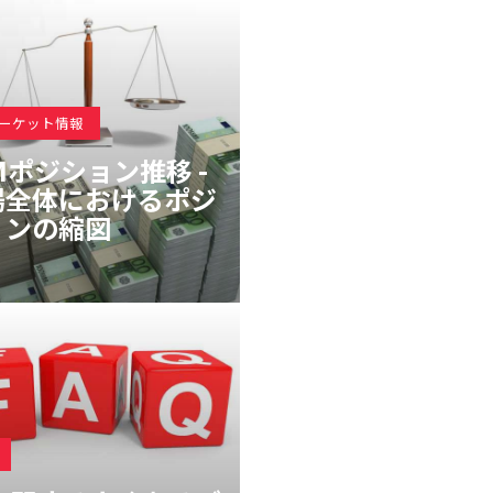
マーケット情報
Mポジション推移 -
場全体におけるポジ
ョンの縮図