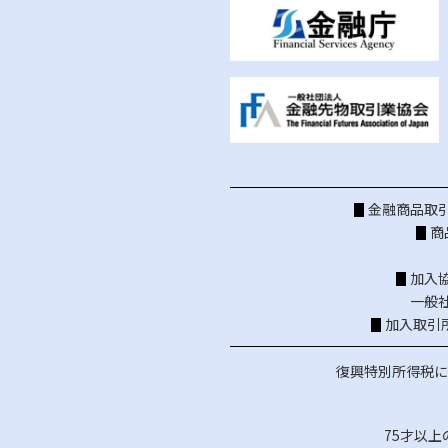
金融商品取引
商
加入
一般
加入取引
復興特別所得税に
75才以