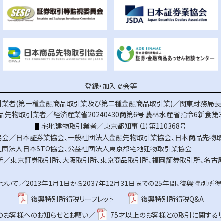
登録・加入協会等
業者(第一種金融商品取引業及び第二種金融商品取引業)／関東財務局長（
品先物取引業者／経済産業省20240430商第6号
農林水産省指令6新食第3
宅地建物取引業者／東京都知事（1）第110368号
協会／
日本証券業協会
、
一般社団法人金融先物取引業協会
、
日本商品先物
社団法人日本STO協会
、
公益社団法人東京都宅地建物取引業協会
所／
東京証券取引所
、
大阪取引所
、
東京商品取引所
、
福岡証券取引所
、
名古
ついて／
2013年1月1日から2037年12月31日までの25年間、復興特別所
復興特別所得税リーフレット
復興特別所得税Q&A
上のお客様へのお知らせとお願い／
75才以上のお客様との取引に関する