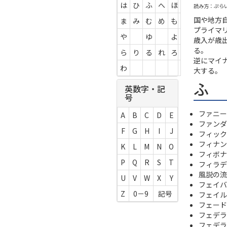
は
ひ
ふ
へ
ほ
読み方：ぷら
国や地方
ま
み
む
め
も
プライマ
や
ゆ
よ
歳入が歳
る。
ら
り
る
れ
ろ
逆にマイ
わ
大する。
ふ
英数字・記
号
ファニー
A
B
C
D
E
ファンダ
F
G
H
I
J
フィック
フィナン
K
L
M
N
O
フィボナ
P
Q
R
S
T
フィラデ
風説の流
U
V
W
X
Y
フェイバ
Z
0－9
記号
フェイル
フェード
フェデラ
フェデラルフ