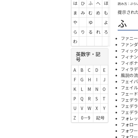
は
ひ
ふ
へ
ほ
読み方：ぷら
提示され
ま
み
む
め
も
ふ
や
ゆ
よ
ら
り
る
れ
ろ
ファニー
わ
ファンダ
フィック
英数字・記
フィナン
号
フィボナ
フィラデ
A
B
C
D
E
風説の流
F
G
H
I
J
フェイバ
フェイル
K
L
M
N
O
フェード
P
Q
R
S
T
フェデラ
フェデラルフ
U
V
W
X
Y
フェデラ
Z
0－9
記号
フォレッ
フォロー
フォワー
フォワー