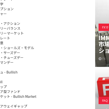
字
プション
ャー
・アクション
FX
リーバランス
リーマーケット
IM
レート
市
意
・ショールズ・モデル
シ
・サーズデー
・チューズデー
FX
マンデー
- Bullish
ll
ップ
ア型ファンド
ト - Bullish Market
FAQ
アウェイギャップ