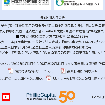
登録・加入協会等
業者(第一種金融商品取引業及び第二種金融商品取引業)／関東財務局長（
品先物取引業者／経済産業省20240430商第6号
農林水産省指令6新食第3
宅地建物取引業者／東京都知事（1）第110368号
協会／
日本証券業協会
、
一般社団法人金融先物取引業協会
、
日本商品先物
社団法人日本STO協会
、
公益社団法人東京都宅地建物取引業協会
所／
東京証券取引所
、
大阪取引所
、
東京商品取引所
、
福岡証券取引所
、
名古
ついて／
2013年1月1日から2037年12月31日までの25年間、復興特別所
復興特別所得税リーフレット
復興特別所得税Q&A
上のお客様へのお知らせとお願い／
75才以上のお客様との取引に関する
Copyrigh