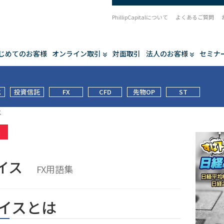
PhillipCapitalについて
よくあるご質問
じめてのお客様
オンライン取引
対面取引
法人のお客様
セミナ
式
投資信託
FX
CFD
先物OP
ST
ス
集
ライス
FX用語集
イスとは