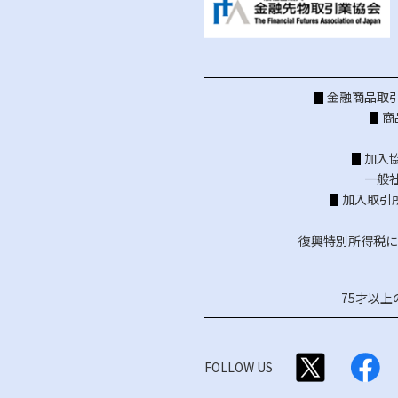
金融商品取引
商
加入
一般
加入取引
復興特別所得税に
75才以
FOLLOW US