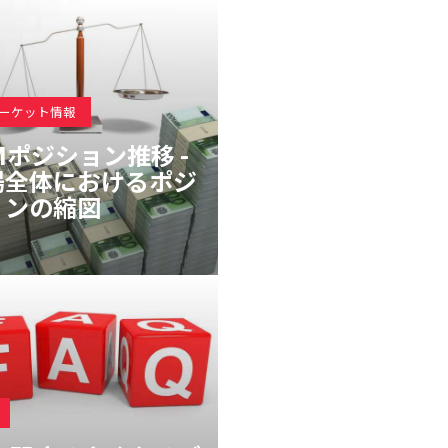
マーケット情報
Mポジション推移 -
場全体におけるポジ
ョンの縮図