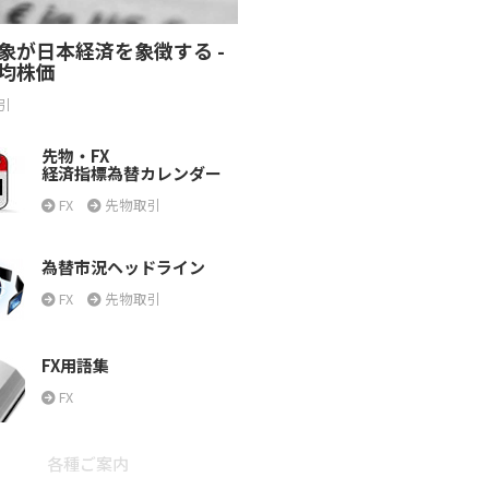
象が日本経済を象徴する -
均株価
引
先物・FX
経済指標為替カレンダー
FX
先物取引
為替市況ヘッドライン
FX
先物取引
FX用語集
FX
各種ご案内