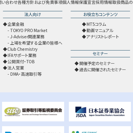
問い合わせ
各種方針および免責事項
個人情報保護宣言
採用情報
取扱商品の
法人向け
お役立ちコンテンツ
企業金融
MT5コラム
TOKYO PRO Market
動画マニュアル
J-Adviser関連業務
アナリストレポート
上場を希望する企業の皆様へ
Club Chemistry
セミナー
IFAサポート業務
公開買付・TOB
開催予定のセミナー
法人営業
過去に開催されたセミナー
DMA・高速取引等