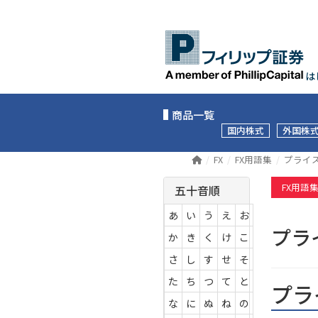
は
商品一覧
国内株式
外国株
FX
FX用語集
プライ
FX用語
五十音順
あ
い
う
え
お
プ
か
き
く
け
こ
さ
し
す
せ
そ
た
ち
つ
て
と
プラ
な
に
ぬ
ね
の