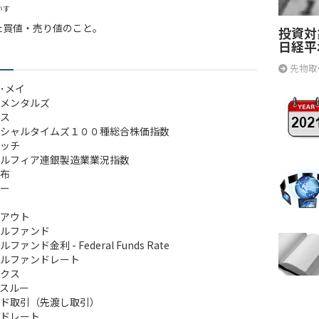
いす
た買値・売り値のこと。
投資対
日経平
先物取
･メイ
メンタルズ
ス
シャルタイムズ１００種総合株価指数
ッチ
ルフィア連銀製造業業況指数
布
ー
アウト
ルファンド
ァンド金利 - Federal Funds Rate
ルファンドレート
クス
スルー
ド取引（先渡し取引）
ドレート