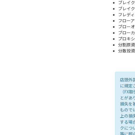
ブレイク
ブレイク
フレディ
フローア
ブローオ
ブローカ
プロキシ
分割原資
分散投資
店頭外
に規定
（FX
とがあ
損失を
もので
上の損
する場
クにつ
等に照