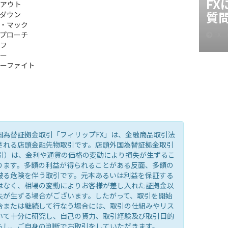
F
アウト
質
ダウン
・マック
プローチ
FX
フ
ー
ーファイト
国為替証拠金取引「フィリップFX」は、金融商品取引法
される店頭金融先物取引です。店頭外国為替証拠金取引
取引）は、金利や通貨の価格の変動により損失が生ずるこ
ります。多額の利益が得られることがある反面、多額の
被る危険を伴う取引です。元本あるいは利益を保証する
はなく、相場の変動によりお客様が差し入れた証拠金以
失が生ずる場合がございます。したがって、取引を開始
合または継続して行なう場合には、取引の仕組みやリス
いて十分に研究し、自己の資力、取引経験及び取引目的
らし、ご自身の判断でお取引をしていただきます。