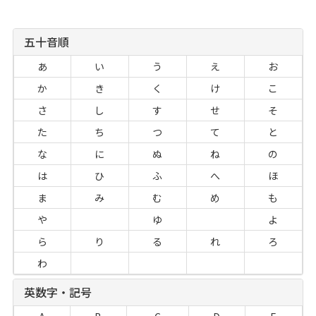
五十音順
あ
い
う
え
お
か
き
く
け
こ
さ
し
す
せ
そ
た
ち
つ
て
と
な
に
ぬ
ね
の
は
ひ
ふ
へ
ほ
ま
み
む
め
も
や
ゆ
よ
ら
り
る
れ
ろ
わ
英数字・記号