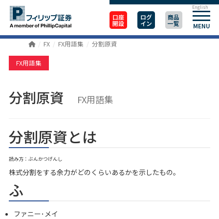
English
口座
ログ
商品
開設
イン
一覧
MENU
FX
FX用語集
分割原資
FX用語集
分割原資
FX用語集
分割原資とは
読み方：ぶんかつげんし
株式分割をする余力がどのくらいあるかを示したもの。
ふ
ファニー･メイ