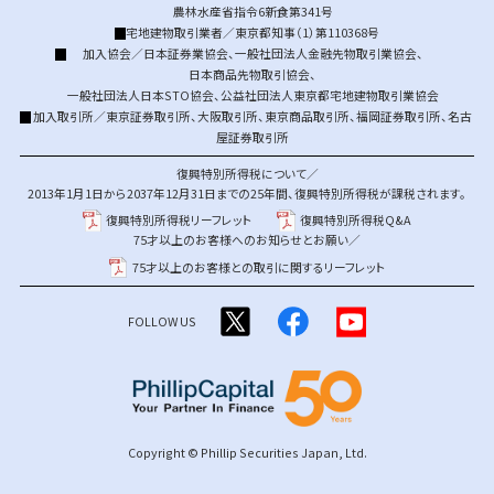
農林水産省指令6新食第341号
宅地建物取引業者／東京都知事（1）第110368号
加入協会／
日本証券業協会
、
一般社団法人金融先物取引業協会
、
日本商品先物取引協会
、
一般社団法人日本STO協会
、
公益社団法人東京都宅地建物取引業協会
加入取引所／
東京証券取引所
、
大阪取引所
、
東京商品取引所
、
福岡証券取引所
、
名古
屋証券取引所
復興特別所得税について／
2013年1月1日から2037年12月31日までの25年間、復興特別所得税が課税されます。
復興特別所得税リーフレット
復興特別所得税Q&A
75才以上のお客様へのお知らせとお願い／
75才以上のお客様との取引に関するリーフレット
FOLLOW US
Copyright © Phillip Securities Japan, Ltd.