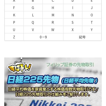
A
B
C
D
E
F
G
H
I
J
K
L
M
N
O
P
Q
R
S
T
U
V
W
X
Y
Z
0－9
記号