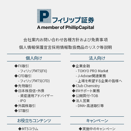
会社案内
お問い合わせ
各種方針および免責事項
個人情報保護宣言
採用情報
取扱商品のリスク等説明
個人向け
法人向け
FX取引
企業金融
フィリップMT5(FX)
TOKYO PRO Market
CFD取引
J-Adviser関連業務
フィリップMT5(CFD)
上場を希望する企業の皆様へ
先物取引
Club Chemistry
日本株投信・外債
IFAサポート業務
資産運用アドバイザー
公開買付・TOB
IPO
法人営業
外国株取引
DMA・高速取引等
ST取引
お役立ちコンテンツ
キャンペーン
MT5コラム
実施中のキャンペーン