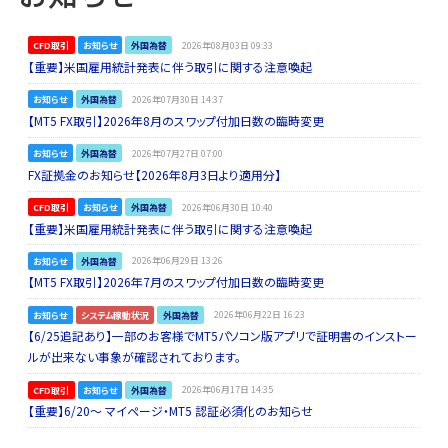
CFD取引
お知らせ
外国為替
2026年08月03日 09:33
【重要】米国雇用統計発表に伴う取引に関する注意喚起
お知らせ
外国為替
2026年07月30日 14:37
【MT5 FX取引】2026年8月のスワップ付加日数の臨時変更
お知らせ
外国為替
2026年07月27日 07:00
FX証拠金のお知らせ【2026年8月3日より適用分】
CFD取引
お知らせ
外国為替
2026年06月30日 10:40
【重要】米国雇用統計発表に伴う取引に関する注意喚起
お知らせ
外国為替
2026年06月29日 13:26
【MT5 FX取引】2026年7月のスワップ付加日数の臨時変更
お知らせ
システム稼動状況
外国為替
2026年06月22日 16:23
【6/25追記あり】一部のお客様でMT5パソコン版アプリで証明書のインストー
ルが出来ない事象が確認されております。
CFD取引
お知らせ
外国為替
2026年06月17日 14:35
【重要】6/20～ マイページ・MT5 認証必須化のお知らせ