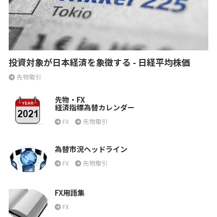
投資対象が日本経済を象徴する - 日経平均株価
先物取引
先物・FX
経済指標為替カレンダー
FX
先物取引
為替市況ヘッドライン
FX
先物取引
FX用語集
FX