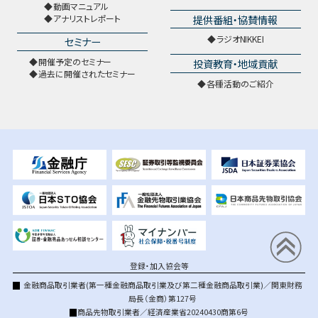
動画マニュアル
提供番組・協賛情報
アナリストレポート
ラジオNIKKEI
セミナー
開催予定のセミナー
投資教育・地域貢献
過去に開催されたセミナー
各種活動のご紹介
登録・加入協会等
金融商品取引業者(第一種金融商品取引業及び第二種金融商品取引業)／関東財務
局長（金商）第127号
商品先物取引業者／経済産業省20240430商第6号