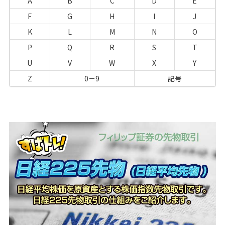
A
B
C
D
E
F
G
H
I
J
K
L
M
N
O
P
Q
R
S
T
U
V
W
X
Y
Z
0－9
記号