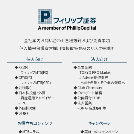
会社案内
お問い合わせ
各種方針および免責事項
個人情報保護宣言
採用情報
取扱商品のリスク等説明
個人向け
法人向け
FX取引
企業金融
フィリップMT5(FX)
TOKYO PRO Market
CFD取引
J-Adviser関連業務
フィリップMT5(CFD)
上場を希望する企業の皆様へ
先物取引
Club Chemistry
日本株投信・外債
IFAサポート業務
資産運用アドバイザー
公開買付・TOB
IPO
法人営業
外国株取引
DMA・高速取引等
ST取引
お役立ちコンテンツ
キャンペーン
MT5コラム
実施中のキャンペーン