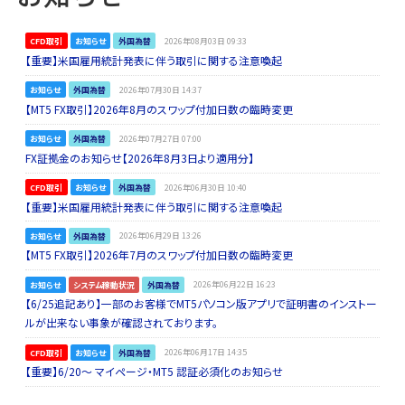
CFD取引
お知らせ
外国為替
2026年08月03日 09:33
【重要】米国雇用統計発表に伴う取引に関する注意喚起
お知らせ
外国為替
2026年07月30日 14:37
【MT5 FX取引】2026年8月のスワップ付加日数の臨時変更
お知らせ
外国為替
2026年07月27日 07:00
FX証拠金のお知らせ【2026年8月3日より適用分】
CFD取引
お知らせ
外国為替
2026年06月30日 10:40
【重要】米国雇用統計発表に伴う取引に関する注意喚起
お知らせ
外国為替
2026年06月29日 13:26
【MT5 FX取引】2026年7月のスワップ付加日数の臨時変更
お知らせ
システム稼動状況
外国為替
2026年06月22日 16:23
【6/25追記あり】一部のお客様でMT5パソコン版アプリで証明書のインストー
ルが出来ない事象が確認されております。
CFD取引
お知らせ
外国為替
2026年06月17日 14:35
【重要】6/20～ マイページ・MT5 認証必須化のお知らせ