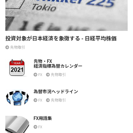
投資対象が日本経済を象徴する - 日経平均株価
先物取引
先物・FX
経済指標為替カレンダー
FX
先物取引
為替市況ヘッドライン
FX
先物取引
FX用語集
FX