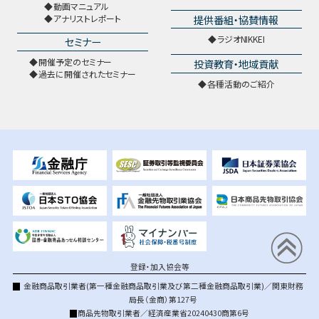
動画マニュアル
提供番組・協賛情報
アナリストレポート
ラジオNIKKEI
セミナー
開催予定のセミナー
投資教育・地域貢献
過去に開催されたセミナー
各種活動のご紹介
登録・加入協会等
金融商品取引業者(第一種金融商品取引業及び第二種金融商品取引業)／関東財務
局長（金商）第127号
商品先物取引業者／経済産業省20240430商第6号