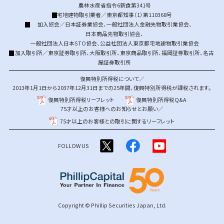
農林水産省指令6新食第341号
宅地建物取引業者／東京都知事（1）第110368号
加入協会／
日本証券業協会
、
一般社団法人金融先物取引業協会
、
日本商品先物取引協会
、
一般社団法人日本STO協会
、
公益社団法人東京都宅地建物取引業協会
加入取引所／
東京証券取引所
、
大阪取引所
、
東京商品取引所
、
福岡証券取引所
、
名古
屋証券取引所
復興特別所得税について／
2013年1月1日から2037年12月31日までの25年間、復興特別所得税が課税されます。
復興特別所得税リーフレット
復興特別所得税Q&A
75才以上のお客様へのお知らせとお願い／
75才以上のお客様との取引に関するリーフレット
FOLLOW US
Copyright © Phillip Securities Japan, Ltd.