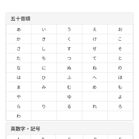
五十音順
あ
い
う
え
お
か
き
く
け
こ
さ
し
す
せ
そ
た
ち
つ
て
と
な
に
ぬ
ね
の
は
ひ
ふ
へ
ほ
ま
み
む
め
も
や
ゆ
よ
ら
り
る
れ
ろ
わ
英数字・記号