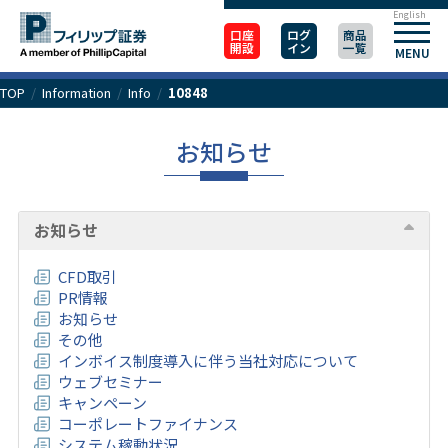
English
口座
ログ
商品
開設
イン
一覧
MENU
TOP
/
Information
/
Info
/
10848
お知らせ
お知らせ
CFD取引
PR情報
お知らせ
その他
インボイス制度導入に伴う当社対応について
ウェブセミナー
キャンペーン
コーポレートファイナンス
システム稼動状況