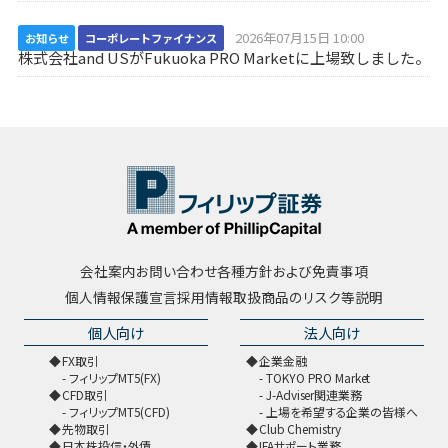
2026年07月15日 10:00
お知らせ
コーポレートファイナンス
株式会社and USがFukuoka PRO Marketに上場致しました。
会社案内
お問い合わせ
各種方針および免責事項
個人情報保護宣言
採用情報
取扱商品のリスク等説明
個人向け
法人向け
FX取引
企業金融
フィリップMT5(FX)
TOKYO PRO Market
CFD取引
J-Adviser関連業務
フィリップMT5(CFD)
上場を希望する企業の皆様へ
先物取引
Club Chemistry
日本株投信・外債
IFAサポート業務