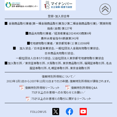
登録・加入協会等
金融商品取引業者(第一種金融商品取引業及び第二種金融商品取引業)／関東財務
局長（金商）第127号
商品先物取引業者／経済産業省20240430商第6号
農林水産省指令6新食第341号
宅地建物取引業者／東京都知事（1）第110368号
加入協会／
日本証券業協会
、
一般社団法人金融先物取引業協会
、
日本商品先物取引協会
、
一般社団法人日本STO協会
、
公益社団法人東京都宅地建物取引業協会
加入取引所／
東京証券取引所
、
大阪取引所
、
東京商品取引所
、
福岡証券取引所
、
名古
屋証券取引所
、
札幌証券取引所
、
東京金融取引所
復興特別所得税について／
2013年1月1日から2037年12月31日までの25年間、復興特別所得税が課税されます。
復興特別所得税リーフレット
復興特別所得税Q&A
75才以上のお客様へのお知らせとお願い／
75才以上のお客様との取引に関するリーフレット
FOLLOW US